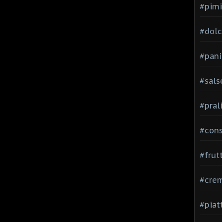
#pimi
#dolci
#pani
#sals
#pral
#con
#frut
#cre
#piat