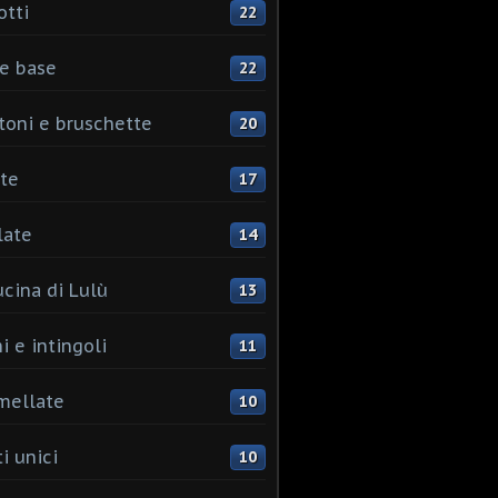
otti
22
e base
22
toni e bruschette
20
te
17
late
14
ucina di Lulù
13
i e intingoli
11
mellate
10
i unici
10