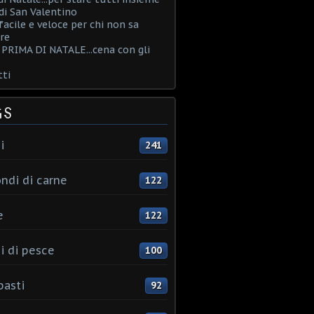
i San Valentino
acile e veloce per chi non sa
re
PRIMA DI NATALE...cena con gli
ti
GS
i
241
ndi di carne
122
e
122
i di pesce
100
pasti
92