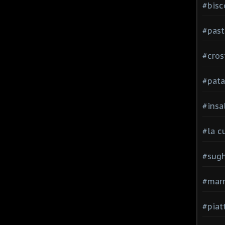
#bisc
#past
#cros
#pata
#insa
#la c
#sugh
#mar
#piatt