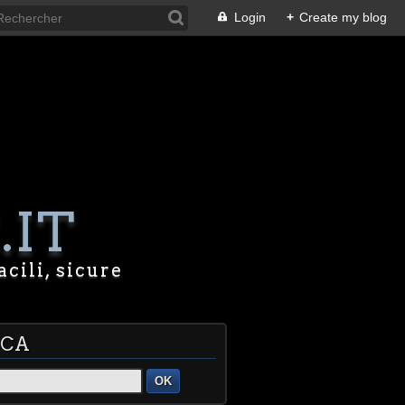
Login
+
Create my blog
.IT
acili, sicure
RCA
OK