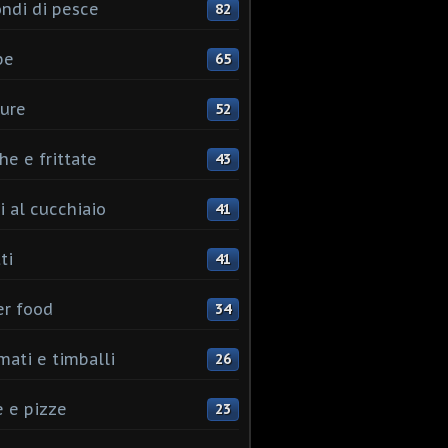
ndi di pesce
82
pe
65
ure
52
he e frittate
43
i al cucchiaio
41
ti
41
er food
34
mati e timballi
26
 e pizze
23