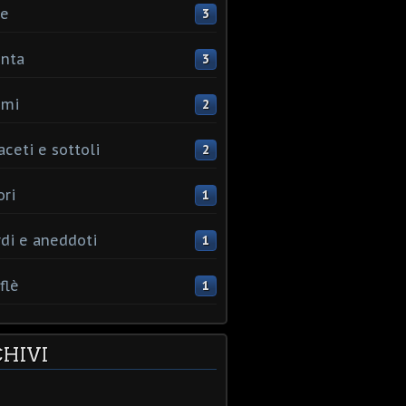
ce
3
nta
3
umi
2
aceti e sottoli
2
ori
1
rdi e aneddoti
1
flè
1
HIVI