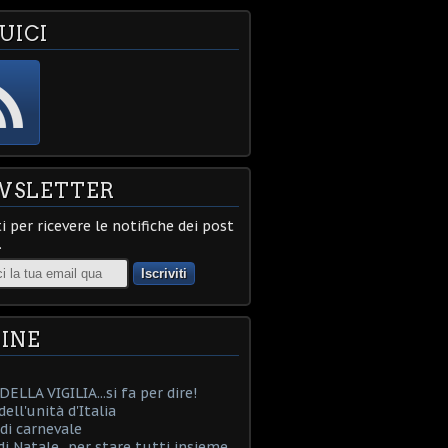
UICI
WSLETTER
ti per ricevere le notifiche dei post
.
INE
ELLA VIGILIA...si fa per dire!
ell'unità d'Italia
i carnevale
i Natale...per stare tutti insieme