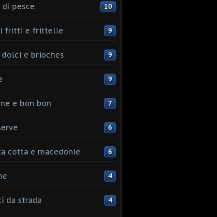
 di pesce
10
 fritti e frittelle
9
 dolci e brioches
9
e
9
ine e bon bon
7
serve
6
ta cotta e macedonie
6
me
4
ti da strada
4