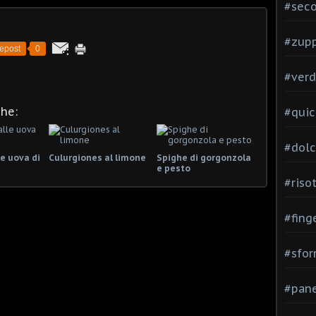
#seco
#zup
epost
0
#verd
che:
#quic
#dolc
e uova di
Culurgiones al limone
Spighe di gorgonzola
e pesto
#risot
#fing
#sfor
#pane