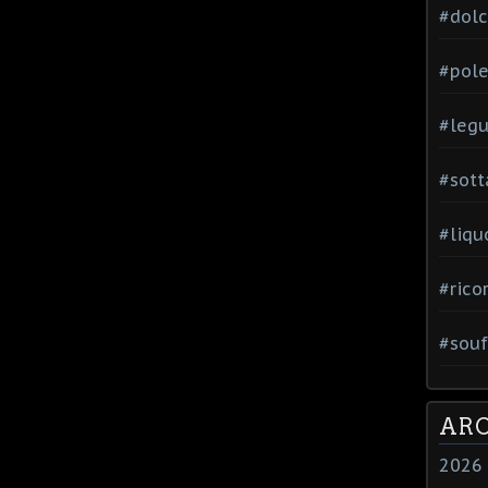
#dol
#pole
#leg
#sott
#liqu
#rico
#souf
ARC
2026