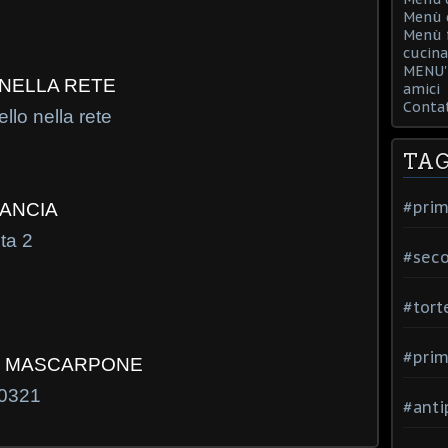
Menù d
Menù f
cucina
MENU' 
NELLA RETE
amici
Contat
TA
#prim
RANCIA
#seco
#tort
#prim
L MASCARPONE
#anti