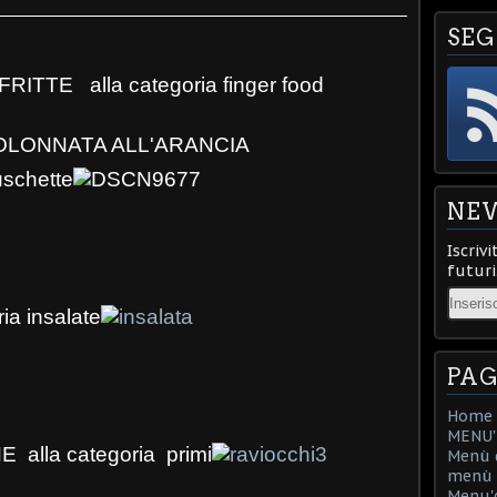
SEG
TTE alla categoria finger food
COLONNATA ALL'ARANCIA
uschette
NE
Iscrivi
futuri
Email
ia insalate
PAG
Home
MENU'D
alla categoria primi
Menù d
menù d
Menu'd