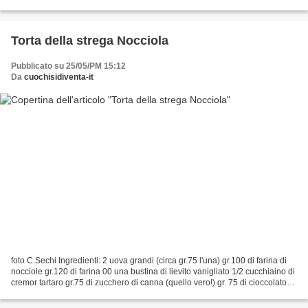
devo dire che l'ho preparata...
Torta della strega Nocciola
Pubblicato su 25/05/PM 15:12
Da
cuochisidiventa-it
foto C.Sechi Ingredienti: 2 uova grandi (circa gr.75 l'una) gr.100 di farina di
nocciole gr.120 di farina 00 una bustina di lievito vanigliato 1/2 cucchiaino di
cremor tartaro gr.75 di zucchero di canna (quello vero!) gr. 75 di cioccolato
fondente 1/2...