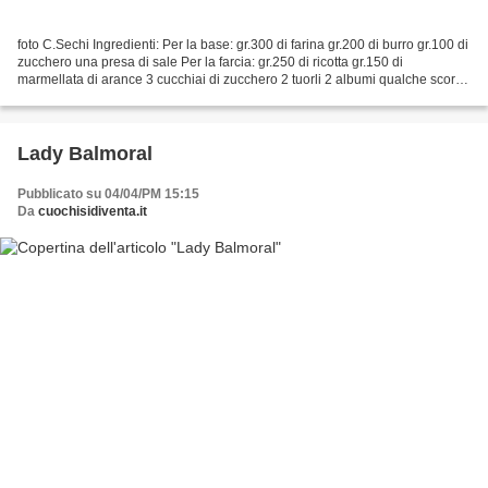
foto C.Sechi Ingredienti: Per la base: gr.300 di farina gr.200 di burro gr.100 di
zucchero una presa di sale Per la farcia: gr.250 di ricotta gr.150 di
marmellata di arance 3 cucchiai di zucchero 2 tuorli 2 albumi qualche scorza
di buccia d'arancia candita...
Lady Balmoral
Pubblicato su 04/04/PM 15:15
Da
cuochisidiventa.it