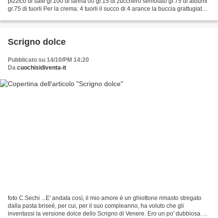
pizzico di sale gr.100 di farina 00 gr.15 di zucchero semolato gr.75 di albumi
gr.75 di tuorli Per la crema: 4 tuorli il succo di 4 arance la buccia grattugiata
di un'arancia...
Scrigno dolce
Pubblicato su 14/10/PM 14:20
Da
cuochisidiventa-it
foto C.Sechi ...E' andata così, il mio amore è un ghiottone rimasto stregato
dalla pasta briseé, per cui, per il suo compleanno, ha voluto che gli
inventassi la versione dolce dello Scrigno di Venere. Ero un po' dubbiosa e