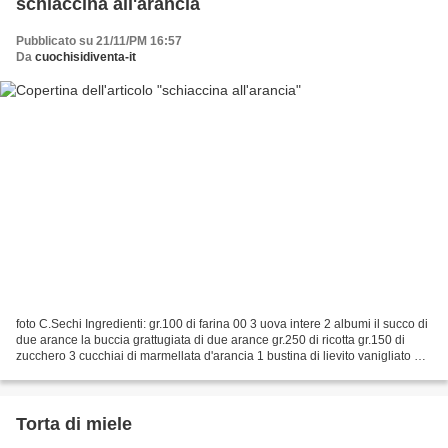
schiaccina all'arancia
Pubblicato su 21/11/PM 16:57
Da
cuochisidiventa-it
foto C.Sechi Ingredienti: gr.100 di farina 00 3 uova intere 2 albumi il succo di
due arance la buccia grattugiata di due arance gr.250 di ricotta gr.150 di
zucchero 3 cucchiai di marmellata d'arancia 1 bustina di lievito vanigliato 1/2
tazza di riso carnaroli...
Torta di miele