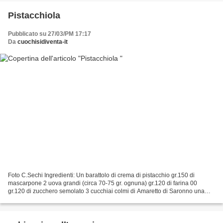
Pistacchiola
Pubblicato su 27/03/PM 17:17
Da
cuochisidiventa-it
Foto C.Sechi Ingredienti: Un barattolo di crema di pistacchio gr.150 di
mascarpone 2 uova grandi (circa 70-75 gr. ognuna) gr.120 di farina 00
gr.120 di zucchero semolato 3 cucchiai colmi di Amaretto di Saronno una
bustina di lievito per dolci un bicchiere...