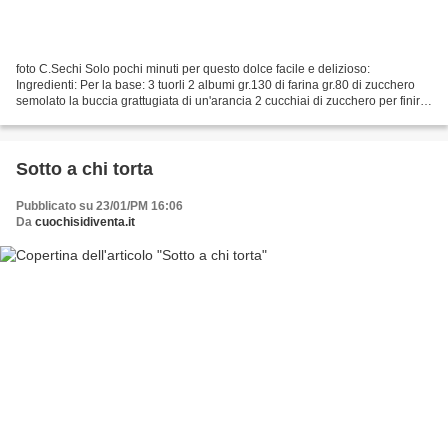
foto C.Sechi Solo pochi minuti per questo dolce facile e delizioso:
Ingredienti: Per la base: 3 tuorli 2 albumi gr.130 di farina gr.80 di zucchero
semolato la buccia grattugiata di un'arancia 2 cucchiai di zucchero per finire
per la farcia: gr.250 di...
Sotto a chi torta
Pubblicato su 23/01/PM 16:06
Da
cuochisidiventa.it