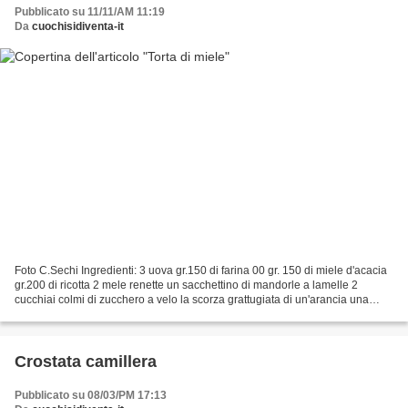
Pubblicato su 11/11/AM 11:19
Da
cuochisidiventa-it
Foto C.Sechi Ingredienti: 3 uova gr.150 di farina 00 gr. 150 di miele d'acacia
gr.200 di ricotta 2 mele renette un sacchettino di mandorle a lamelle 2
cucchiai colmi di zucchero a velo la scorza grattugiata di un'arancia una
bustina di lievito vanigliato...
Crostata camillera
Pubblicato su 08/03/PM 17:13