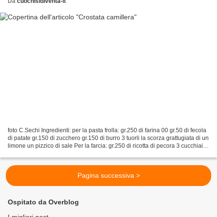
Da
cuochisidiventa-it
foto C.Sechi Ingredienti: per la pasta frolla: gr.250 di farina 00 gr.50 di fecola
di patate gr.150 di zucchero gr.150 di burro 3 tuorli la scorza grattugiata di un
limone un pizzico di sale Per la farcia: gr.250 di ricotta di pecora 3 cucchiai di
zucchero...
Pagina successiva >
Ospitato da Overblog