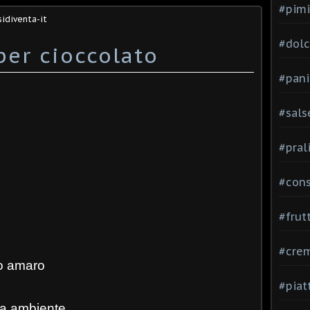
#pimi
idiventa-it
#dolci
per cioccolato
#pani
#sals
#pral
#con
#frut
#cre
ao amaro
#piat
ra ambiente