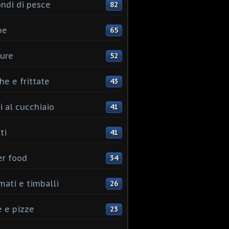
ndi di pesce
82
pe
65
ure
52
he e frittate
43
i al cucchiaio
41
ti
41
er food
34
mati e timballi
26
 e pizze
23