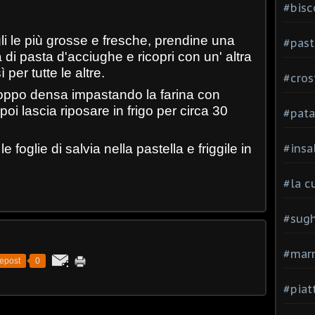
#bisc
gli le più grosse e fresche, prendine una
#past
 di pasta d'acciughe e ricopri con un' altra
 per tutte le altre.
#cros
roppo densa impastando la farina con
oi lascia riposare in frigo per circa 30
#pata
foglie di salvia nella pastella e friggile in
#insa
#la c
#sugh
#mar
epost
0
#piatt