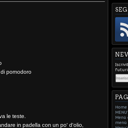
SEG
NE
o
Iscrivi
futuri
o di pomodoro
Email
PAG
Home
MENU'D
a le teste.
Menù d
menù d
andare in padella con un po' d'olio,
Menu'd