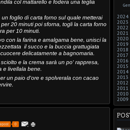
endila col mattarello e fodera una teglia
Gen
2024
 un foglio di carta forno sul quale metterai
2023
 per 20 minuti poi sforna, togli la carta forno
2022
ora per 10 minuti.
2021
2020
ovo con la farina e amalgama bene, unisci la
2019
zzettata il succo e la buccia grattugiata
2018
ai cuocere delicatamente a bagnomaria.
2017
2016
 sciolto e la crema sarà un po' rappresa,
2015
a e livellala bene.
2014
2013
o per un paio d'ore e spolverala con cacao
2012
rvire.
2011
2010
2009
POS
epost
0