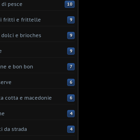
 di pesce
10
 fritti e frittelle
9
 dolci e brioches
9
e
9
ine e bon bon
7
serve
6
ta cotta e macedonie
6
me
4
ti da strada
4