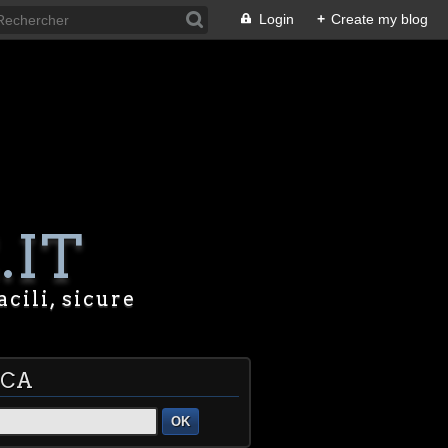
Login
+
Create my blog
.IT
acili, sicure
RCA
OK