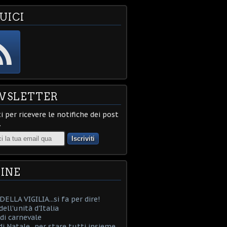
UICI
WSLETTER
ti per ricevere le notifiche dei post
.
INE
ELLA VIGILIA...si fa per dire!
ell'unità d'Italia
i carnevale
i Natale...per stare tutti insieme