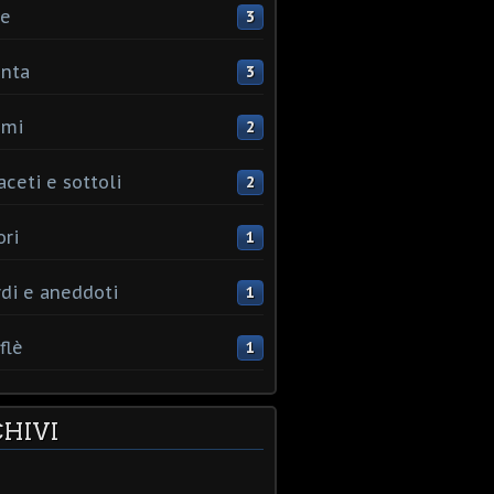
ce
3
nta
3
umi
2
aceti e sottoli
2
ori
1
rdi e aneddoti
1
flè
1
HIVI