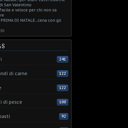
i San Valentino
acile e veloce per chi non sa
re
PRIMA DI NATALE...cena con gli
ti
GS
i
241
ndi di carne
122
e
122
i di pesce
100
pasti
92