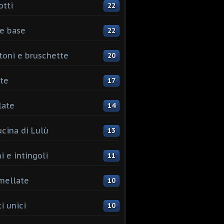
otti
22
e base
22
toni e bruschette
20
te
17
late
14
ucina di Lulù
13
i e intingoli
11
mellate
10
i unici
10