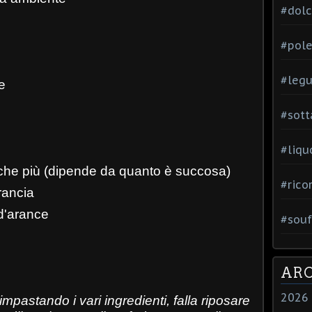
#dol
#pole
#leg
e
#sott
#liqu
nche più (dipende da quanto è succosa)
#rico
rancia
d'arance
#souf
ARC
2026
impastando i vari ingredienti, falla riposare