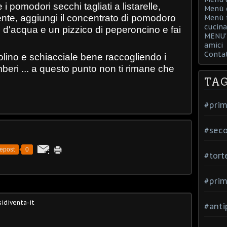
 i pomodori secchi tagliati a listarelle,
Menù d
ente, aggiungi il concentrato di pomodoro
Menù f
cucina
ai d'acqua e un pizzico di peperoncino e fai
MENU' 
amici
Contat
 colino e schiacciale bene raccogliendo i
beri ... a questo punto non ti rimane che
TA
#prim
#seco
epost
0
#tort
#prim
idiventa-it
#anti