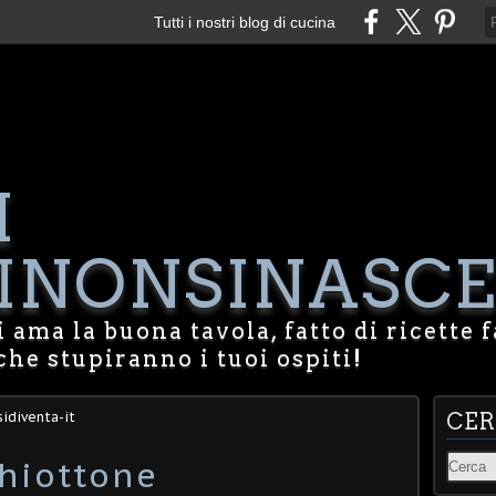
Tutti i nostri blog di cucina
I
NONSINASCE
 ama la buona tavola, fatto di ricette f
che stupiranno i tuoi ospiti!
idiventa-it
CE
hiottone