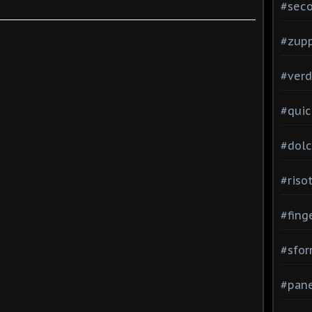
#seco
#zup
#verd
#quic
#dolc
#risot
#fing
#sfor
#pane