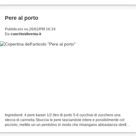
lasciandole intere, poi...
Pere al porto
Pubblicato su 26/02/PM 16:34
Da
cuochisidiventa-it
Ingredienti: 4 pere kaiser 1/2 litro di porto 5-6 cucchiai di zucchero una
stecca di cannella Sbuccia le pere lasciandole intere e possibilmente col
picciolo, mettile un un pentolino in modo che rimangano abbastanza strette
da stare in piedi, coprile...