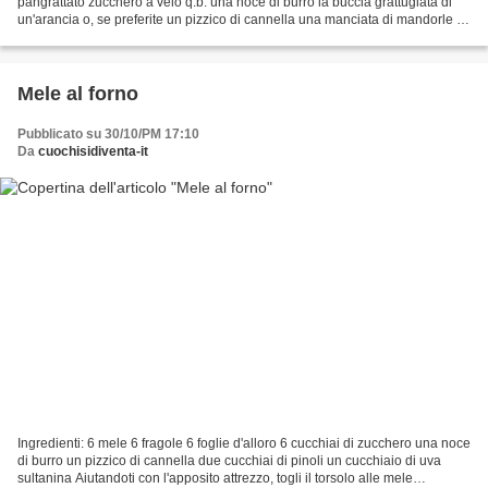
pangrattato zucchero a velo q.b. una noce di burro la buccia grattugiata di
un'arancia o, se preferite un pizzico di cannella una manciata di mandorle a
lamelle Lava le mele e tagliale...
Mele al forno
Pubblicato su 30/10/PM 17:10
Da
cuochisidiventa-it
Ingredienti: 6 mele 6 fragole 6 foglie d'alloro 6 cucchiai di zucchero una noce
di burro un pizzico di cannella due cucchiai di pinoli un cucchiaio di uva
sultanina Aiutandoti con l'apposito attrezzo, togli il torsolo alle mele