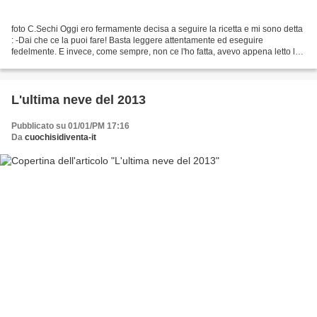
foto C.Sechi Oggi ero fermamente decisa a seguire la ricetta e mi sono detta
: -Dai che ce la puoi fare! Basta leggere attentamente ed eseguire
fedelmente. E invece, come sempre, non ce l'ho fatta, avevo appena letto la
ricetta, cercato gli ingredienti........
L'ultima neve del 2013
Pubblicato su 01/01/PM 17:16
Da
cuochisidiventa-it