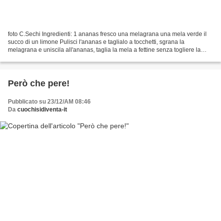
foto C.Sechi Ingredienti: 1 ananas fresco una melagrana una mela verde il
succo di un limone Pulisci l'ananas e taglialo a tocchetti, sgrana la
melagrana e uniscila all'ananas, taglia la mela a fettine senza togliere la
buccia, passala nel succo di limone...
Però che pere!
Pubblicato su 23/12/AM 08:46
Da
cuochisidiventa-it