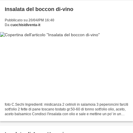
Insalata del boccon di-vino
Pubblicato su 20/04/PM 16:40
Da
cuochisidiventa-it
foto C.Sechi Ingredienti: misticanza 2 cetrioli in salamoia 3 peperoncini farciti
sott'olio 2 fette di pane toscano tostato gr.50-60 di tonno sott'olio olio, aceto,
aceto balsamico Condisci l'insalata con olio e sale e mettine un po' in un
piatto, tosta...