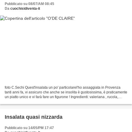
Pubblicato su 08/07/AM 08:45
Da
cuochisidiventa-it
foto C.Sechi Quest'insalata un po' particolarel'ho assaggiata in Provenza
tanti anni fa, vi assicuro che anche se insolita è gustosissima, è praticamente
un piatto unico e vi farà fare un figurone ! Ingredienti: valeriana , rucola,
insalata briachella,...
Insalata quasi nizzarda
Pubblicato su 14/05/PM 17:47