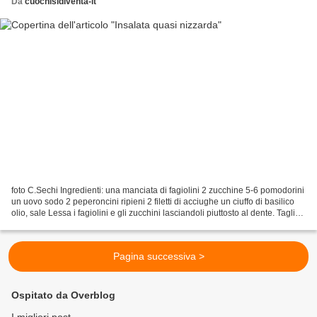
Da
cuochisidiventa-it
foto C.Sechi Ingredienti: una manciata di fagiolini 2 zucchine 5-6 pomodorini
un uovo sodo 2 peperoncini ripieni 2 filetti di acciughe un ciuffo di basilico
olio, sale Lessa i fagiolini e gli zucchini lasciandoli piuttosto al dente. Taglia i
fagiolini...
Pagina successiva >
Ospitato da Overblog