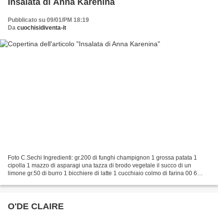
Insalata di Anna Karenina
Pubblicato su 09/01/PM 18:19
Da
cuochisidiventa-it
Foto C.Sechi Ingredienti: gr.200 di funghi champignon 1 grossa patata 1
cipolla 1 mazzo di asparagi una tazza di brodo vegetale il succo di un
limone gr.50 di burro 1 bicchiere di latte 1 cucchiaio colmo di farina 00 6
uova sode olio, sale Trita finemente...
O'DE CLAIRE