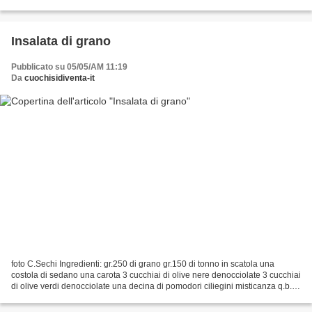
col radicchio è anche...
Insalata di grano
Pubblicato su 05/05/AM 11:19
Da
cuochisidiventa-it
foto C.Sechi Ingredienti: gr.250 di grano gr.150 di tonno in scatola una
costola di sedano una carota 3 cucchiai di olive nere denocciolate 3 cucchiai
di olive verdi denocciolate una decina di pomodori ciliegini misticanza q.b.
una piccolissima cipolla...