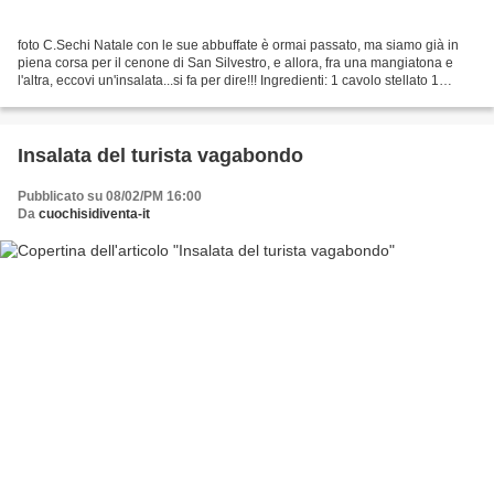
foto C.Sechi Natale con le sue abbuffate è ormai passato, ma siamo già in
piena corsa per il cenone di San Silvestro, e allora, fra una mangiatona e
l'altra, eccovi un'insalata...si fa per dire!!! Ingredienti: 1 cavolo stellato 1
peperone rosso un cucchiaio...
Insalata del turista vagabondo
Pubblicato su 08/02/PM 16:00
Da
cuochisidiventa-it