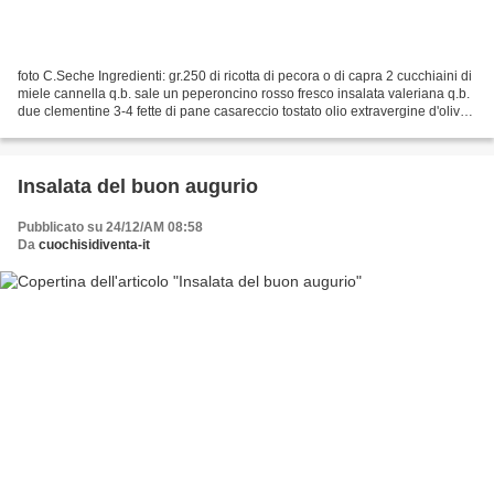
foto C.Seche Ingredienti: gr.250 di ricotta di pecora o di capra 2 cucchiaini di
miele cannella q.b. sale un peperoncino rosso fresco insalata valeriana q.b.
due clementine 3-4 fette di pane casareccio tostato olio extravergine d'oliva
q.b. la buccia...
Insalata del buon augurio
Pubblicato su 24/12/AM 08:58
Da
cuochisidiventa-it