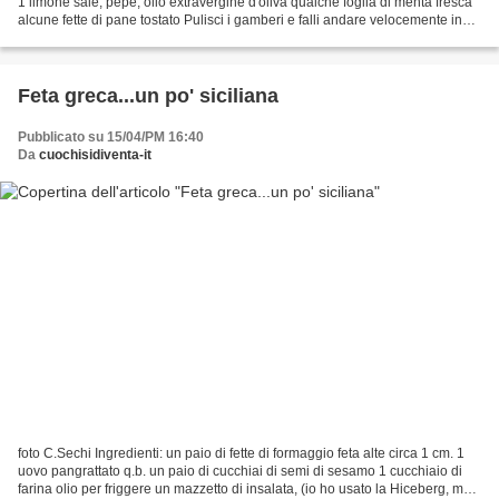
1 limone sale, pepe, olio extravergine d'oliva qualche foglia di menta fresca
alcune fette di pane tostato Pulisci i gamberi e falli andare velocemente in
padella con un po' d'olio,...
Feta greca...un po' siciliana
Pubblicato su 15/04/PM 16:40
Da
cuochisidiventa-it
foto C.Sechi Ingredienti: un paio di fette di formaggio feta alte circa 1 cm. 1
uovo pangrattato q.b. un paio di cucchiai di semi di sesamo 1 cucchiaio di
farina olio per friggere un mazzetto di insalata, (io ho usato la Hiceberg, ma