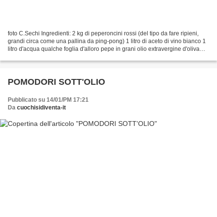
foto C.Sechi Ingredienti: 2 kg di peperoncini rossi (del tipo da fare ripieni,
grandi circa come una pallina da ping-pong) 1 litro di aceto di vino bianco 1
litro d'acqua qualche foglia d'alloro pepe in grani olio extravergine d'oliva
q.b. gr.300 di tonno...
POMODORI SOTT'OLIO
Pubblicato su 14/01/PM 17:21
Da
cuochisidiventa-it