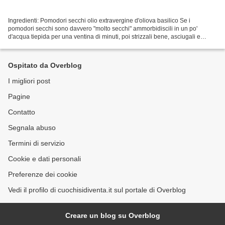
Ingredienti: Pomodori secchi olio extravergine d'oliova basilico Se i
pomodori secchi sono davvero "molto secchi" ammorbidiscili in un po'
d'acqua tiepida per una ventina di minuti, poi strizzali bene, asciugali e
pressali in barattoli di vetro a chiusura...
Ospitato da Overblog
I migliori post
Pagine
Contatto
Segnala abuso
Termini di servizio
Cookie e dati personali
Preferenze dei cookie
Vedi il profilo di cuochisidiventa.it sul portale di Overblog
Creare un blog su Overblog