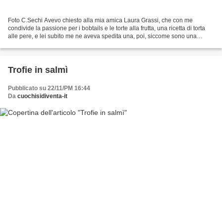
Foto C.Sechi Avevo chiesto alla mia amica Laura Grassi, che con me
condivide la passione per i bobtails e le torte alla frutta, una ricetta di torta
alle pere, e lei subito me ne aveva spedita una, poi, siccome sono una
pasticciona e credo sempre di ricordarmi...
Trofie in salmì
Pubblicato su 22/11/PM 16:44
Da
cuochisidiventa-it