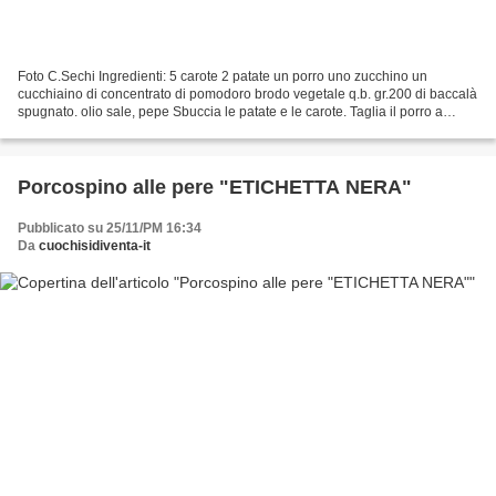
Foto C.Sechi Ingredienti: 5 carote 2 patate un porro uno zucchino un
cucchiaino di concentrato di pomodoro brodo vegetale q.b. gr.200 di baccalà
spugnato. olio sale, pepe Sbuccia le patate e le carote. Taglia il porro a
rotelle, taglia 4 carote a pezzettoni...
Porcospino alle pere "ETICHETTA NERA"
Pubblicato su 25/11/PM 16:34
Da
cuochisidiventa-it