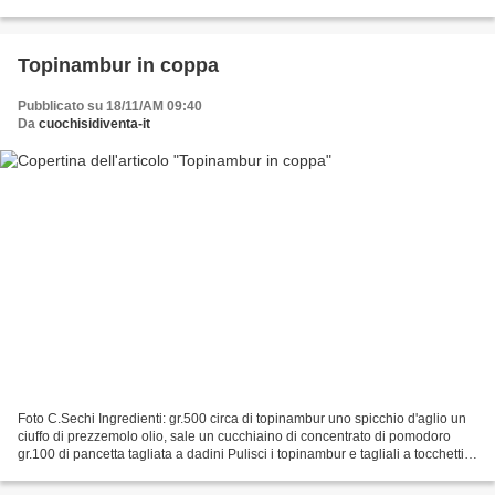
zucchero a velo q.b. 1/2...
Topinambur in coppa
Pubblicato su 18/11/AM 09:40
Da
cuochisidiventa-it
Foto C.Sechi Ingredienti: gr.500 circa di topinambur uno spicchio d'aglio un
ciuffo di prezzemolo olio, sale un cucchiaino di concentrato di pomodoro
gr.100 di pancetta tagliata a dadini Pulisci i topinambur e tagliali a tocchetti.
Metti in padella :un...