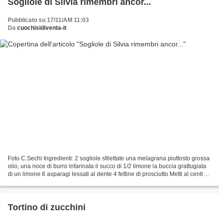
Sogliole di Silvia rimembri ancor...
Pubblicato su 17/11/AM 11:03
Da
cuochisidiventa-it
Foto C.Sechi Ingredienti: 2 sogliole sfilettate una melagrana piuttosto grossa
olio, una noce di burro infarinata il succo di 1/2 limone la buccia grattugiata
di un limone 6 asparagi lessati al dente 4 fettine di prosciutto Metti al centro
di ogni filetto...
Tortino di zucchini