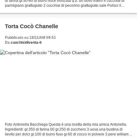
di farina gr.50-60 di burro noce moscata q.b. un uovo intero 4 cucchiai di
parmigiano grattugiato 2 cucchiai di pecorino grattugiato sale Pulisci il
sedano rapa, taglialo a...
Torta Cocò Chanelle
Pubblicato su 18/11/AM 09:51
Da
cuochisidiventa-it
Foto Antonella Bacchiega Questa è una ricetta della mia amica Antonella.
Ingredienti: gr.350 di farina 00 gr.250 di zucchero 3 uova una bustina di
lievito per dolci gr.100 di burro fuso gr.60 di cocco in polvere 3 pere williams