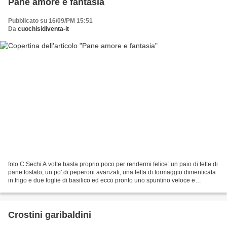
Pane amore e fantasia
Pubblicato su 16/09/PM 15:51
Da
cuochisidiventa-it
foto C.Sechi A volte basta proprio poco per rendermi felice: un paio di fette di
pane tostato, un po' di peperoni avanzati, una fetta di formaggio dimenticata
in frigo e due foglie di basilico ed ecco pronto uno spuntino veloce e
appetitoso. Ingredienti:...
Crostini garibaldini