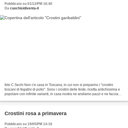
Pubblicato su 01/12/PM 16:40
Da
cuochisidiventa-it
foto C.Sechi Non c'e casa in Toscana, in cui non si preparino i "crostini
toscani di fegatini di pollo". Sono i crostini delle feste, ricetta antichissima e
popolare con infinite varianti, in casa nostra ne andiamo pazzi e ne facciamo
delle grosse scorpacciate,...
Crostini rosa a primavera
Pubblicato su 19/05/PM 14:16