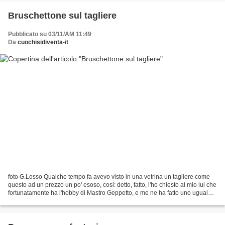
Bruschettone sul tagliere
Pubblicato su 03/11/AM 11:49
Da
cuochisidiventa-it
foto G.Losso Qualche tempo fa avevo visto in una vetrina un tagliere come
questo ad un prezzo un po' esoso, cosi: detto, fatto, l'ho chiesto al mio lui che
fortunatamente ha l'hobby di Mastro Geppetto, e me ne ha fatto uno uguale
con un vecchio pezzo...