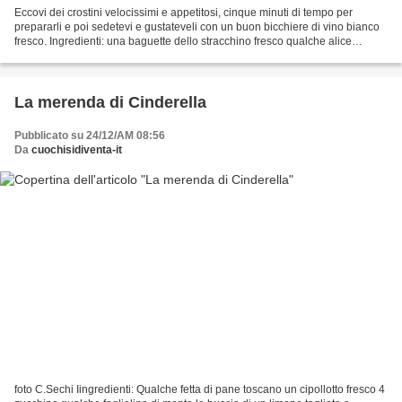
Eccovi dei crostini velocissimi e appetitosi, cinque minuti di tempo per
prepararli e poi sedetevi e gustateveli con un buon bicchiere di vino bianco
fresco. Ingredienti: una baguette dello stracchino fresco qualche alice
sott'olio deliscata una manciata...
La merenda di Cinderella
Pubblicato su 24/12/AM 08:56
Da
cuochisidiventa-it
foto C.Sechi Iingredienti: Qualche fetta di pane toscano un cipollotto fresco 4