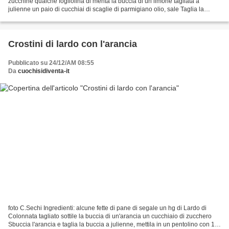
zucchine qualche fogliolina di menta la buccia di un limone tagliata a
julienne un paio di cucchiai di scaglie di parmigiano olio, sale Taglia la
cipolla e le zucchine a rotelle...
Crostini di lardo con l'arancia
Pubblicato su 24/12/AM 08:55
Da
cuochisidiventa-it
foto C.Sechi Ingredienti: alcune fette di pane di segale un hg di Lardo di
Colonnata tagliato sottile la buccia di un'arancia un cucchiaio di zucchero
Sbuccia l'arancia e taglia la buccia a julienne, mettila in un pentolino con 1/2