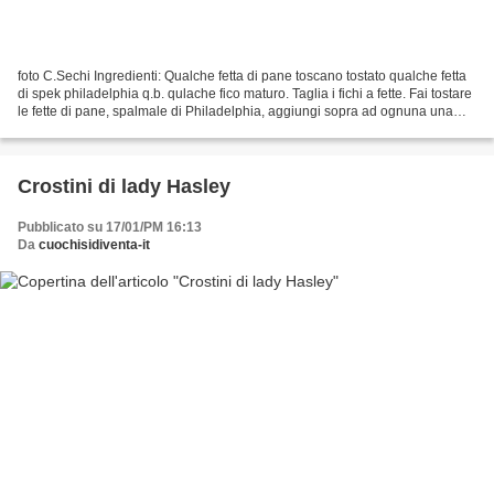
foto C.Sechi Ingredienti: Qualche fetta di pane toscano tostato qualche fetta
di spek philadelphia q.b. qulache fico maturo. Taglia i fichi a fette. Fai tostare
le fette di pane, spalmale di Philadelphia, aggiungi sopra ad ognuna una
fetta di spek e una...
Crostini di lady Hasley
Pubblicato su 17/01/PM 16:13
Da
cuochisidiventa-it