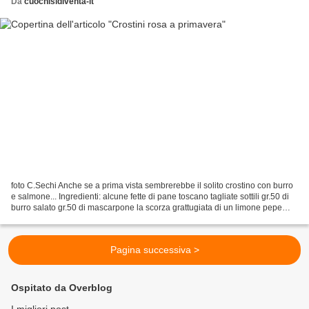
Da
cuochisidiventa-it
foto C.Sechi Anche se a prima vista sembrerebbe il solito crostino con burro
e salmone... Ingredienti: alcune fette di pane toscano tagliate sottili gr.50 di
burro salato gr.50 di mascarpone la scorza grattugiata di un limone pepe
nero qualche foglia...
Pagina successiva >
Ospitato da Overblog