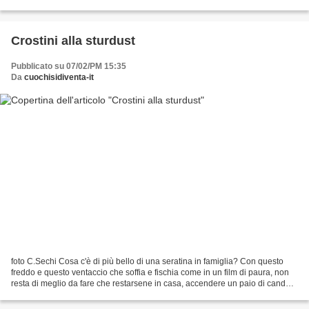
bicchiere d'acqua e...
Crostini alla sturdust
Pubblicato su 07/02/PM 15:35
Da
cuochisidiventa-it
foto C.Sechi Cosa c'è di più bello di una seratina in famiglia? Con questo
freddo e questo ventaccio che soffia e fischia come in un film di paura, non
resta di meglio da fare che restarsene in casa, accendere un paio di candele
e, senza stancarsi troppo...