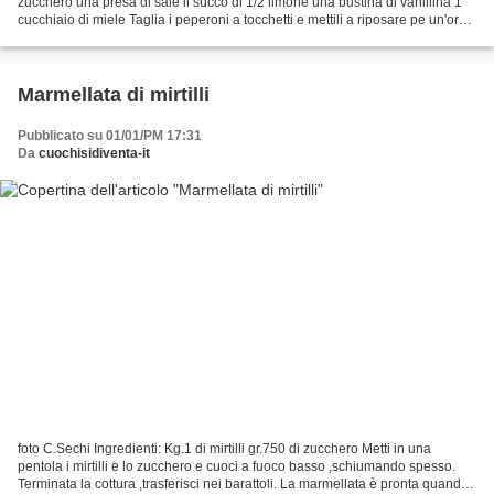
zucchero una presa di sale il succo di 1/2 limone una bustina di vanillina 1
cucchiaio di miele Taglia i peperoni a tocchetti e mettili a riposare pe un'ora
in una bastardella con...
Marmellata di mirtilli
Pubblicato su 01/01/PM 17:31
Da
cuochisidiventa-it
foto C.Sechi Ingredienti: Kg.1 di mirtilli gr.750 di zucchero Metti in una
pentola i mirtilli e lo zucchero e cuoci a fuoco basso ,schiumando spesso.
Terminata la cottura ,trasferisci nei barattoli. La marmellata è pronta quando,