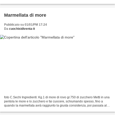
mettendone un cucchiaino...
Marmellata di more
Pubblicato su 01/01/PM 17:24
Da
cuochisidiventa-it
foto C.Sechi Ingredienti: Kg.1 di more di rovo gr.750 di zucchero Metti in una
pentola le more e lo zucchero e fai cuocere, schiumando spesso, fino a
quando la marmellata avrà raggiunto la giusta consistenza, poi passala al
passaverdure e trasferiscila...