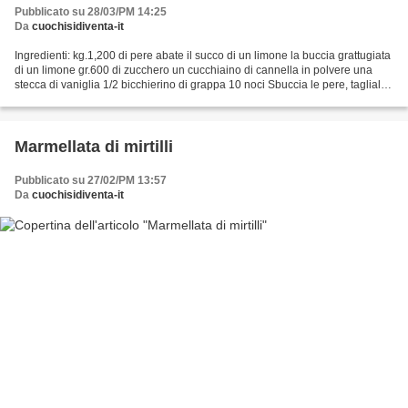
Pubblicato su 28/03/PM 14:25
Da
cuochisidiventa-it
Ingredienti: kg.1,200 di pere abate il succo di un limone la buccia grattugiata
di un limone gr.600 di zucchero un cucchiaino di cannella in polvere una
stecca di vaniglia 1/2 bicchierino di grappa 10 noci Sbuccia le pere, tagliale
a pezzettini e mettile...
Marmellata di mirtilli
Pubblicato su 27/02/PM 13:57
Da
cuochisidiventa-it