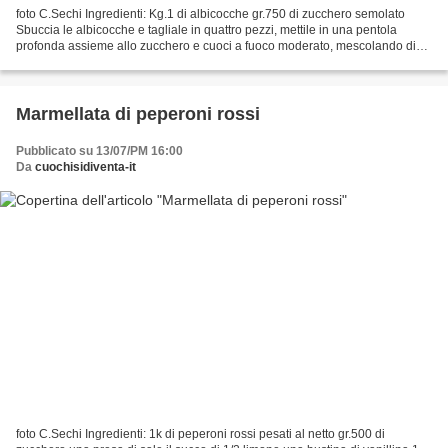
foto C.Sechi Ingredienti: Kg.1 di albicocche gr.750 di zucchero semolato
Sbuccia le albicocche e tagliale in quattro pezzi, mettile in una pentola
profonda assieme allo zucchero e cuoci a fuoco moderato, mescolando di
tanto in tanto e schiumando (cioè...
Marmellata di peperoni rossi
Pubblicato su 13/07/PM 16:00
Da
cuochisidiventa-it
foto C.Sechi Ingredienti: 1k di peperoni rossi pesati al netto gr.500 di