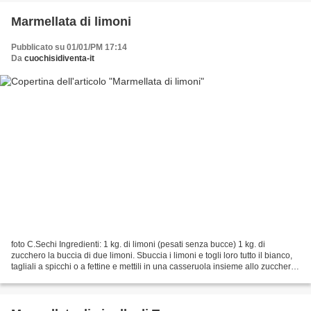
Marmellata di limoni
Pubblicato su 01/01/PM 17:14
Da
cuochisidiventa-it
foto C.Sechi Ingredienti: 1 kg. di limoni (pesati senza bucce) 1 kg. di
zucchero la buccia di due limoni. Sbuccia i limoni e togli loro tutto il bianco,
tagliali a spicchi o a fettine e mettili in una casseruola insieme allo zucchero
e comincia a cuocere...