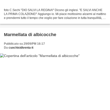
foto C.Sechi "DIO SALVI LA REGINA!" Dicono gli inglesi. "E SALVI ANCHE
LA PRIMA COLAZIONE!" Aggiungo io. Mi piace moltissimo alzarmi al mattino
e prendermi tutto il tempo che voglio per fare colazione in tutta tranquillità, mi
piace il borbottare della...
Marmellata di albicocche
Pubblicato su 29/09/PM 16:17
Da
cuochisidiventa-it