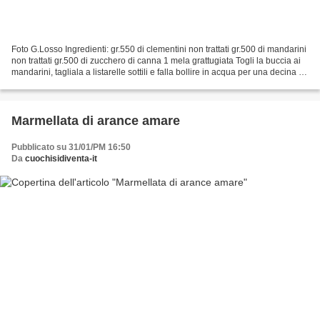
Foto G.Losso Ingredienti: gr.550 di clementini non trattati gr.500 di mandarini
non trattati gr.500 di zucchero di canna 1 mela grattugiata Togli la buccia ai
mandarini, tagliala a listarelle sottili e falla bollire in acqua per una decina di
minuti....
Marmellata di arance amare
Pubblicato su 31/01/PM 16:50
Da
cuochisidiventa-it