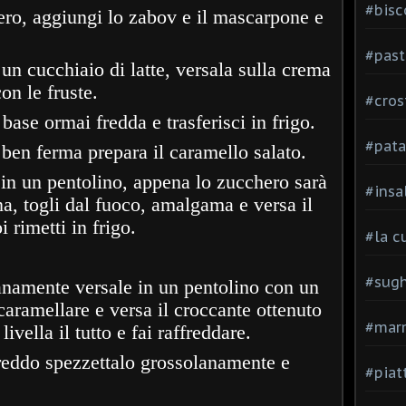
#bisc
hero, aggiungi lo zabov e il mascarpone e
#past
 un cucchiaio di latte, versala sulla crema
n le fruste.
#cros
base ormai fredda e trasferisci in frigo.
#pata
ben ferma prepara il caramello salato.
 in un pentolino, appena lo zucchero sarà
#insa
a, togli dal fuoco, amalgama e versa il
 rimetti in frigo.
#la c
#sugh
lanamente versale in un pentolino con un
caramellare e versa il croccante ottenuto
#mar
livella il tutto e fai raffreddare.
reddo spezzettalo grossolanamente e
#piatt