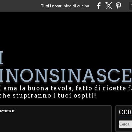
Tutti i nostri blog di cucina
I
NONSINASCE
 ama la buona tavola, fatto di ricette f
che stupiranno i tuoi ospiti!
iventa.it
CE