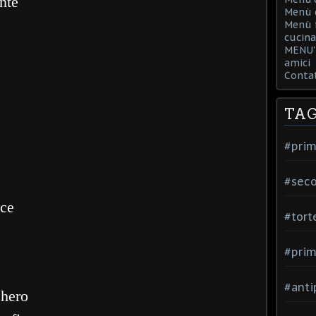
nte
Menù d
Menù f
cucina
MENU' 
amici
Contat
TA
#prim
#seco
sce
#tort
#prim
#anti
chero