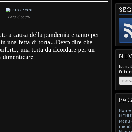
SEG
Foto C.sechi
ato a causa della pandemia e tanto per
in una fetta di torta...Devo dire che
nforto, una torta da ricordare per un
NE
a dimenticare.
Iscrivi
futuri
Email
PAG
Home
MENU'D
Menù d
menù d
Menu'd