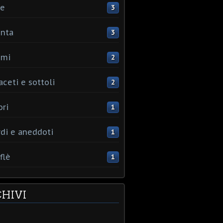
ce
3
nta
3
umi
2
aceti e sottoli
2
ori
1
rdi e aneddoti
1
flè
1
HIVI