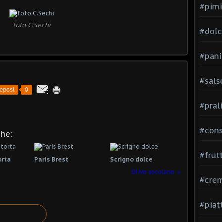
#pimi
foto C.Sechi
#dolci
#pani
#sals
epost
0
#pral
#con
che:
#frut
orta
Paris Brest
Scrigno dolce
Olive ascolane
#cre
#piat