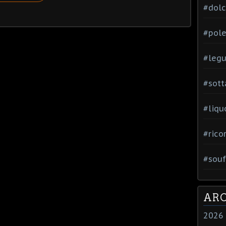
#dol
#pole
#leg
#sott
#liqu
#rico
#souf
ARC
2026