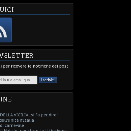
UICI
WSLETTER
ti per ricevere le notifiche dei post
.
INE
ELLA VIGILIA...si fa per dire!
ell'unità d'Italia
i carnevale
i Natale...per stare tutti insieme