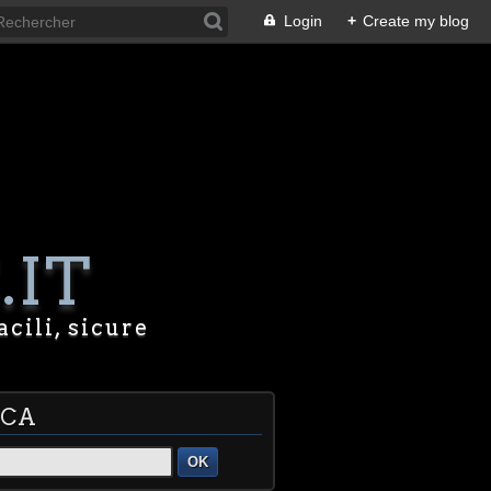
Login
+
Create my blog
.IT
acili, sicure
RCA
OK