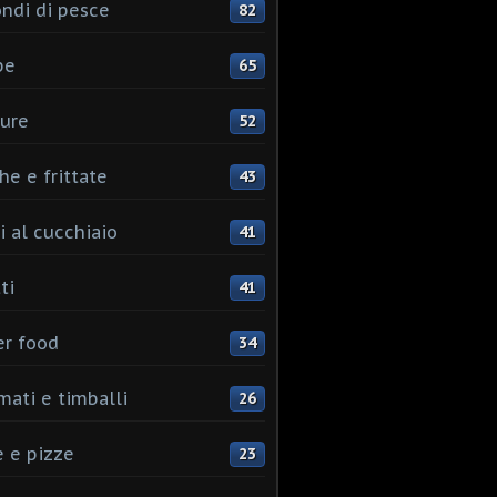
ndi di pesce
82
pe
65
ure
52
he e frittate
43
i al cucchiaio
41
ti
41
er food
34
mati e timballi
26
 e pizze
23