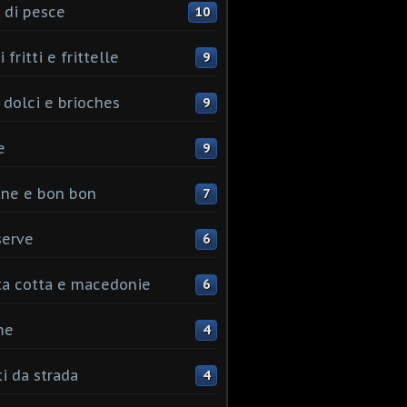
 di pesce
10
 fritti e frittelle
9
 dolci e brioches
9
e
9
ine e bon bon
7
serve
6
ta cotta e macedonie
6
me
4
ti da strada
4