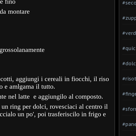
e fino
#seco
 da montare
#zup
#verd
#quic
e grossolanamente
#dolc
otti, aggiungi i cereali in fiocchi, il riso
#risot
so e amlgama il tutto.
#fing
nte nel latte e aggiungilo al composto.
 un ring per dolci, rovesciaci al centro il
#sfor
cialo un po', poi trasferiscilo in frigo e
#pane