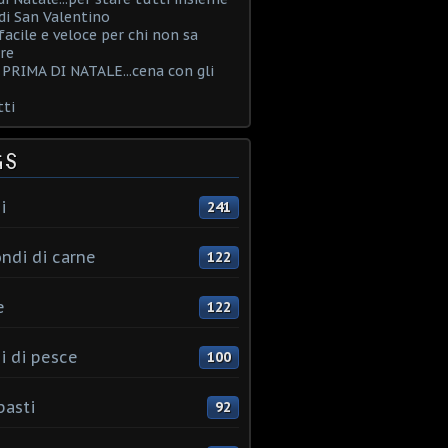
i San Valentino
acile e veloce per chi non sa
re
PRIMA DI NATALE...cena con gli
ti
GS
i
241
ndi di carne
122
e
122
i di pesce
100
pasti
92