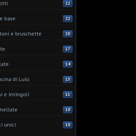
otti
22
e base
22
toni e bruschette
20
te
17
late
14
ucina di Lulù
13
i e intingoli
11
mellate
10
i unici
10