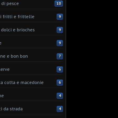
 di pesce
10
 fritti e frittelle
9
 dolci e brioches
9
e
9
ine e bon bon
7
serve
6
ta cotta e macedonie
6
me
4
ti da strada
4