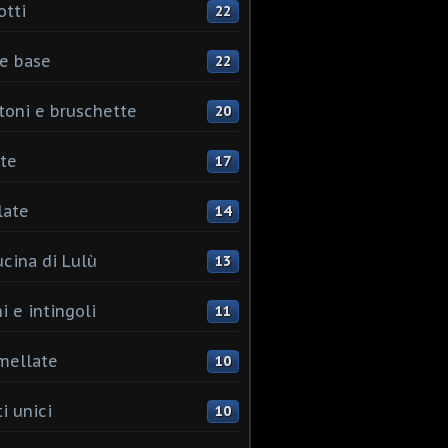
otti
22
e base
22
toni e bruschette
20
te
17
late
14
ucina di Lulù
13
i e intingoli
11
mellate
10
i unici
10