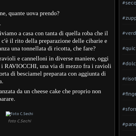
#seco
one, quante uova prendo?
#zup
.
iviamo a casa con tanta di quella roba che il
#verd
'è il rito della preparazione delle cibarie e
za una tonnellata di ricotta, che fare?
#quic
ravioli e cannelloni in diverse maniere, oggi
#dolc
, i RAVIOCCHI, una via di mezzo fra i ravioli
sorta di besciamel preparata con aggiunta di
#risot
a.
anzata da un cheese cake che proprio non
#fing
arare.
#sfor
foto C.Sechi
#pane