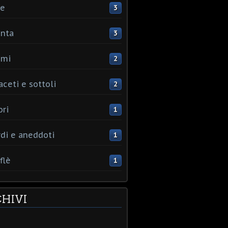
ce
3
nta
3
umi
2
aceti e sottoli
2
ori
1
rdi e aneddoti
1
flè
1
HIVI