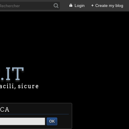
Login
+
Create my blog
.IT
acili, sicure
RCA
OK