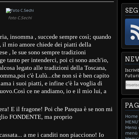
SEG
foto C.Sechi
storia, insomma , succede sempre così; quando
, il mio amore chiede dei piatti della
ese , le sue sono sempre tradizioni
NE
e tanto per intenderci, poi ci sono anch'io,
alcosa legato alle tradizioni della Toscana,
Iscrivi
somma,poi c'è Lulù...che non si è ben capito
futuri
ma i suoi piatti, e infine c'è la voglia di
Email
ovo.Così ce ne andiamo, io e il mio lui, a
PAG
iera! E il fragone! Poi che Pasqua è se non mi
 voglio FONDENTE, ma proprio
Home
MENU'D
Menù d
menù d
 cassata... a me i canditi non piacciono! Io
Menu'd