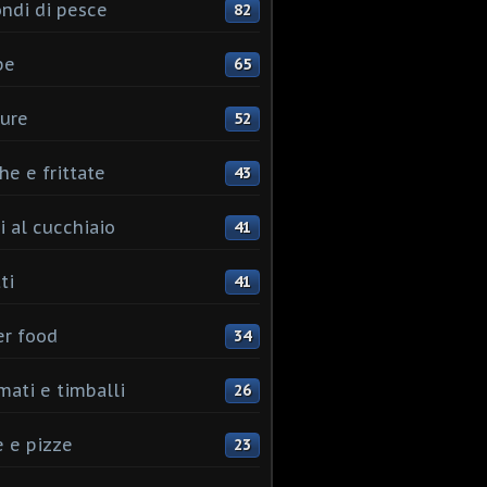
ndi di pesce
82
pe
65
ure
52
he e frittate
43
i al cucchiaio
41
ti
41
er food
34
mati e timballi
26
 e pizze
23