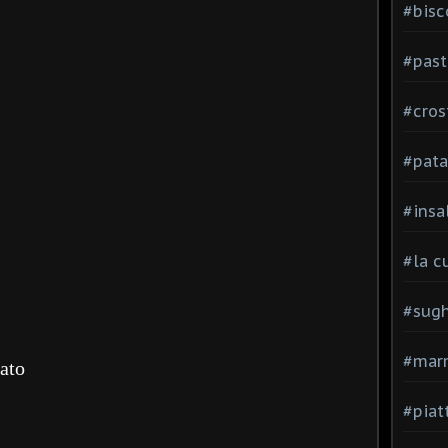
#bisc
#past
#cros
#pata
#insa
#la c
#sugh
#mar
iato
#piatt