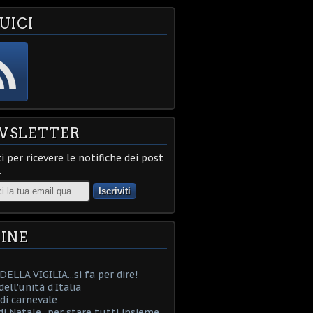
UICI
WSLETTER
ti per ricevere le notifiche dei post
.
INE
ELLA VIGILIA...si fa per dire!
ell'unità d'Italia
i carnevale
i Natale...per stare tutti insieme