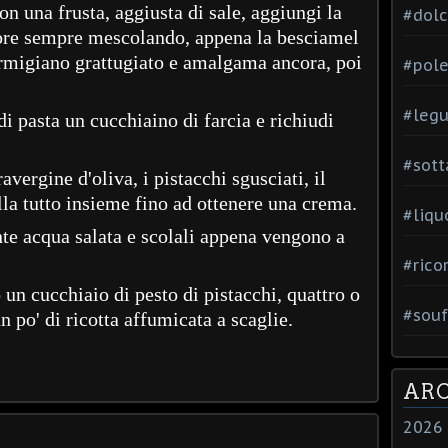
 una frusta, aggiusta di sale, aggiungi la
#dol
llore sempre mescolando, appena la besciamel
armigiano grattugiato e amalgama ancora, poi
#pole
#leg
di pasta un cucchiaino di farcia e richiudi
#sott
ravergine d'oliva, i pistacchi sgusciati, il
lla tutto insieme fino ad ottenere una crema.
#liqu
te acqua salata e scolali appena vengono a
#rico
 un cucchiaio di pesto di pistacchi, quattro o
#souf
 po' di ricotta affumicata a scaglie.
ARC
2026