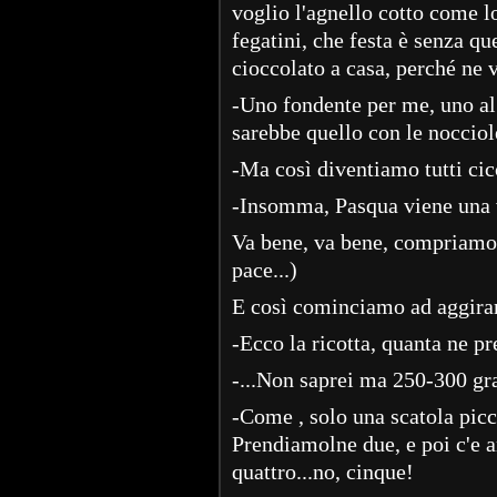
voglio l'agnello cotto come l
fegatini, che festa è senza q
cioccolato a casa, perché ne 
-Uno fondente per me, uno al l
sarebbe quello con le nocciol
-Ma così diventiamo tutti cicc
-Insomma, Pasqua viene una v
Va bene, va bene, compriamo t
pace...)
E così cominciamo ad aggirarc
-Ecco la ricotta, quanta ne pr
-...Non saprei ma 250-300 g
-Come , solo una scatola picc
Prendiamolne due, e poi c'e 
quattro...no, cinque!