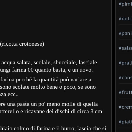
#pimi
#dolci
#pani
(ricotta crotonese)
#sals
acqua salata, scolale, sbucciale, lasciale
#pral
iungi farina 00 quanto basta, e un uovo.
#con
farina perché la quantità può variare a
e sono scolate molto bene o poco, se sono
#frut
nza ecc..
nere una pasta un po' meno molle di quella
#cre
tterello e ricavane dei dischi di circa 8 cm
#piat
iaio colmo di farina e il burro, lascia che si