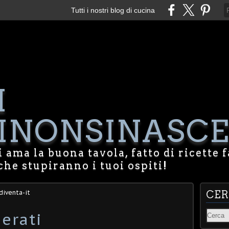
Tutti i nostri blog di cucina
I
NONSINASCE
 ama la buona tavola, fatto di ricette f
che stupiranno i tuoi ospiti!
diventa-it
CE
erati