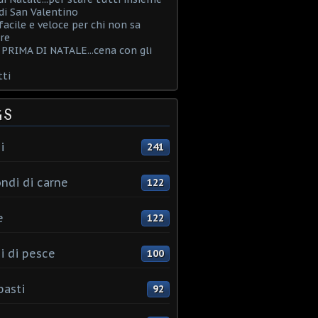
i San Valentino
acile e veloce per chi non sa
re
PRIMA DI NATALE...cena con gli
ti
GS
i
241
ndi di carne
122
e
122
i di pesce
100
pasti
92