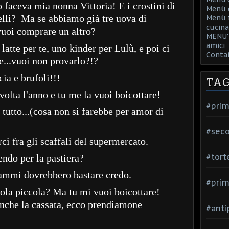
o faceva mia nonna Vittoria! E i crostini di
Menù d
uelli? Ma se abbiamo già tre uova di
Menù f
cucina
vuoi comprare un altro?
MENU' 
amici
atte per te, uno kinder per Lulù, e poi ci
Contat
e...vuoi non provarlo?!?
ia e brufoli!!!
TA
olta l'anno e tu me la vuoi boicottare!
#prim
utto...(cosa non si farebbe per amor di
#seco
i fra gli scaffali del supermercato.
#tort
endo per la pastiera?
rammi dovrebbero bastare credo.
#prim
ola piccola? Ma tu mi vuoi boicottare!
anche la cassata, ecco prendiamone
#anti