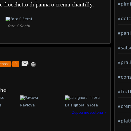
#pimi
 fiocchetto di panna o crema chantilly.
#dolci
foto C.Sechi
#pani
#sals
#pral
epost
0
#con
che:
#frut
e
Pavlova
La signora in rosa
#cre
Zuppa mescolona
#piat