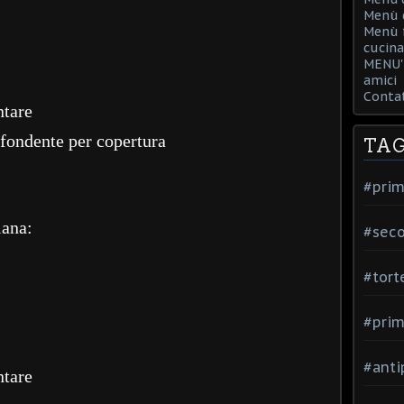
Menù d
Menù f
cucina
MENU' 
amici
Contat
ntare
 fondente per copertura
TA
#prim
iana:
#seco
#tort
#prim
#anti
ntare