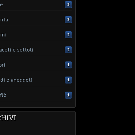
ce
3
nta
3
umi
2
aceti e sottoli
2
ori
1
rdi e aneddoti
1
flè
1
HIVI