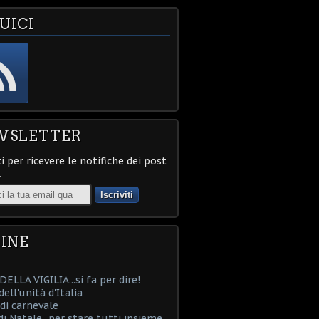
UICI
WSLETTER
ti per ricevere le notifiche dei post
.
INE
ELLA VIGILIA...si fa per dire!
ell'unità d'Italia
i carnevale
i Natale...per stare tutti insieme