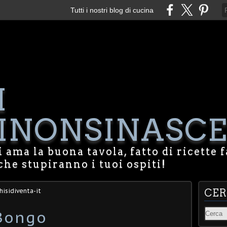
Tutti i nostri blog di cucina
I
NONSINASCE
 ama la buona tavola, fatto di ricette f
che stupiranno i tuoi ospiti!
hisidiventa-it
CE
Bongo