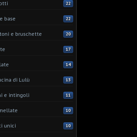
otti
22
e base
22
toni e bruschette
20
te
17
late
14
ucina di Lulù
13
i e intingoli
11
mellate
10
i unici
10