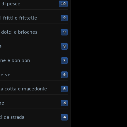
 di pesce
10
 fritti e frittelle
9
 dolci e brioches
9
e
9
ine e bon bon
7
serve
6
ta cotta e macedonie
6
me
4
ti da strada
4