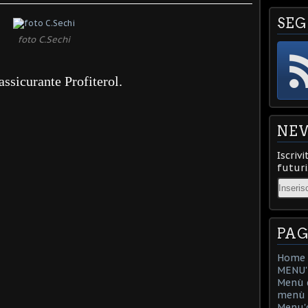
SEG
foto C.Sechi
rassicurante Profiterol.
NE
Iscrivi
futuri
Email
PAG
Home
MENU'D
Menù d
menù d
Menu'd