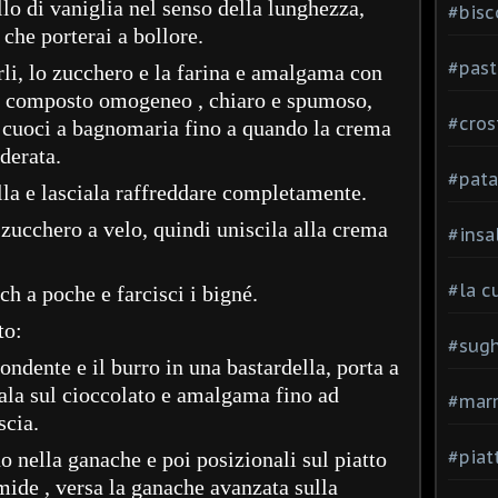
ello di vaniglia nel senso della lunghezza,
#bisc
e che porterai a bollore.
#past
orli, lo zucchero e la farina e amalgama con
un composto omogeneo , chiaro e spumoso,
#cros
o e cuoci a bagnomaria fino a quando la crema
derata.
#pata
lla e lasciala raffreddare completamente.
zucchero a velo, quindi uniscila alla crema
#insa
#la c
ch a poche e farcisci i bigné.
to:
#sugh
ondente e il burro in una bastardella, porta a
sala sul cioccolato e amalgama fino ad
#mar
scia.
#piatt
 nella ganache e poi posizionali sul piatto
mide , versa la ganache avanzata sulla