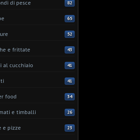
ndi di pesce
82
pe
65
ure
52
he e frittate
43
i al cucchiaio
41
ti
41
er food
34
mati e timballi
26
 e pizze
23