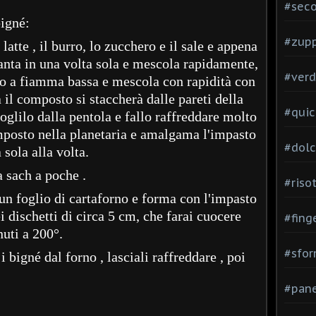
#seco
bigné:
#zup
latte , il burro, lo zucchero e il sale e appena
uanta in una volta sola e mescola rapidamente,
#verd
co a fiamma bassa e mescola con rapidità con
 il composto si staccherà dalle pareti della
#quic
oglilo dalla pentola e fallo raffreddare molto
omposto nella planetaria e amalgama l'impasto
#dolc
sola alla volta.
a sach a poche .
#risot
 un foglio di cartaforno e forma con l'impasto
i dischetti di circa 5 cm, che farai cuocere
#fing
nuti a 200°.
#sfor
 bigné dal forno , lasciali raffreddare , poi
#pane