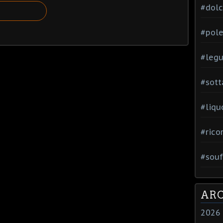
#dol
#pole
#leg
#sott
#liqu
#rico
#souf
ARC
2026