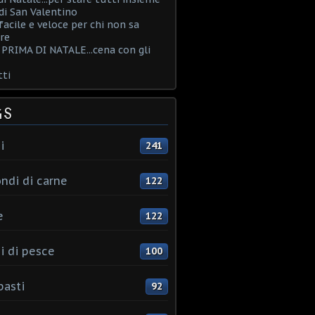
i San Valentino
acile e veloce per chi non sa
re
PRIMA DI NATALE...cena con gli
ti
GS
i
241
ndi di carne
122
e
122
i di pesce
100
pasti
92