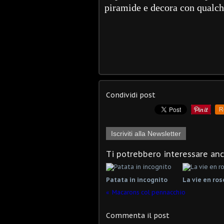
piramide e decora con qualche
Condividi post
R
Iscriviti alla Newsletter
Ti potrebbero interessare an
Patata in incognito
La vie en ros
Macarons col pennacchio
Commenta il post