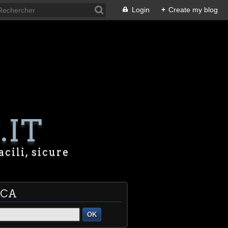
Login
+
Create my blog
.IT
acili, sicure
RCA
OK