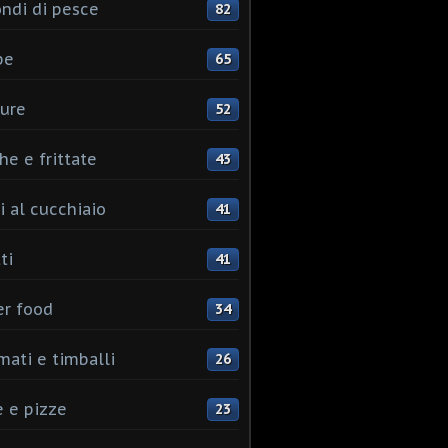
ndi di pesce
82
pe
65
ure
52
he e frittate
43
i al cucchiaio
41
ti
41
er food
34
mati e timballi
26
 e pizze
23