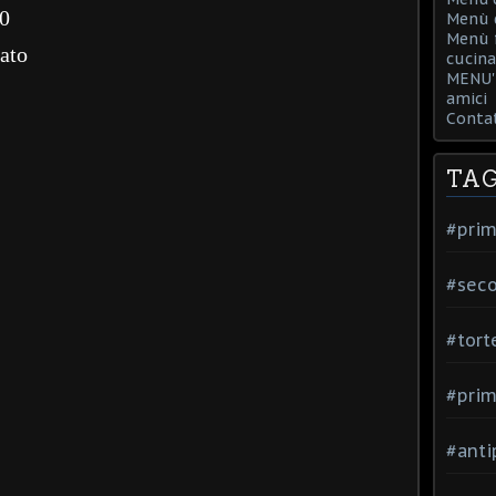
00
Menù d
Menù f
iato
cucina
MENU' 
amici
Contat
TA
#prim
#seco
#tort
#prim
#anti