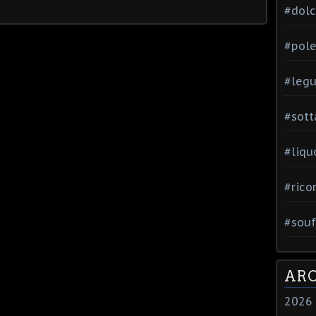
#dol
#pole
#leg
#sott
#liqu
#rico
#souf
ARC
2026