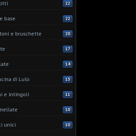
otti
22
e base
22
toni e bruschette
20
te
17
late
14
ucina di Lulù
13
i e intingoli
11
mellate
10
i unici
10