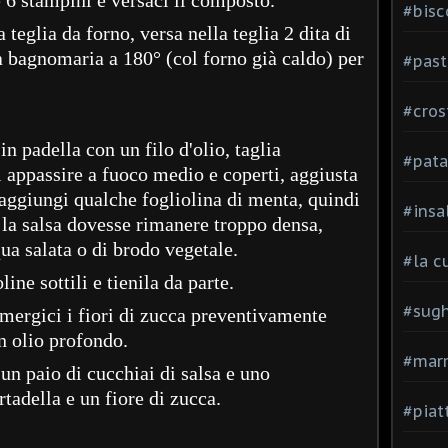
#bisc
 teglia da forno, versa nella teglia 2 dita di
a bagnomaria a 180° (col forno già caldo) per
#past
#cros
 in padella con un filo d'olio, taglia
#pata
i appassire a fuoco medio e coperti, aggiusta
a aggiungi qualche fogliolina di menta, quindi
#insa
Se la salsa dovesse rimanere troppo densa,
ua salata o di brodo vegetale.
#la c
line sottili e tienila da parte.
#sugh
immergici i fiori di zucca preventivamente
in olio profondo.
#mar
 un paio di cucchiai di salsa e uno
tadella e un fiore di zucca.
#piatt