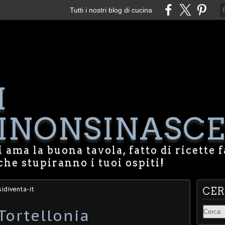
Tutti i nostri blog di cucina
I
NONSINASCE
 ama la buona tavola, fatto di ricette f
che stupiranno i tuoi ospiti!
idiventa-it
CE
Tortellonia