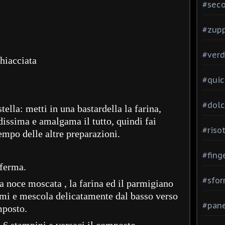
#seco
#zup
#verd
ghiacciata
#quic
#dolc
ella: metti in una bastardella la farina,
dissima e amalgama il tutto, quindi fai
#risot
tempo delle altre preparazioni.
#fing
 ferma.
#sfor
la noce moscata , la farina ed il parmigiano
umi e mescola delicatamente dal basso verso
#pane
mposto.
 6 stampini e versaci il composto.