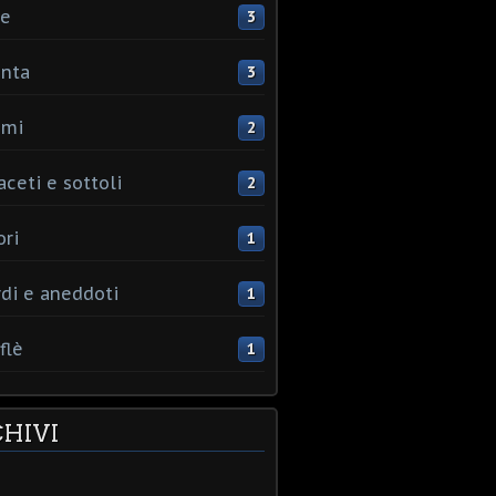
ce
3
nta
3
umi
2
aceti e sottoli
2
ori
1
rdi e aneddoti
1
flè
1
HIVI