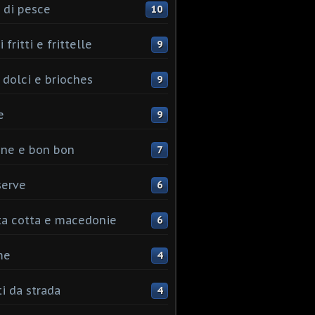
 di pesce
10
 fritti e frittelle
9
 dolci e brioches
9
e
9
ine e bon bon
7
serve
6
ta cotta e macedonie
6
me
4
ti da strada
4