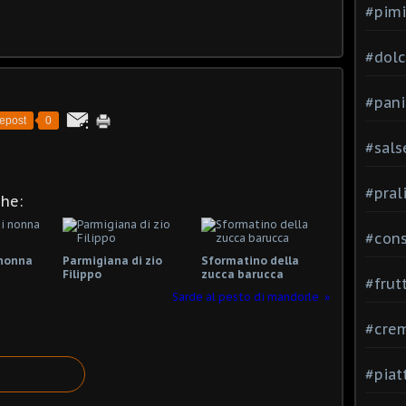
#pimi
#dolci
#pani
epost
0
#sals
#pral
che:
#con
 nonna
Parmigiana di zio
Sformatino della
Filippo
zucca barucca
#frut
Sarde al pesto di mandorle
#cre
#piat