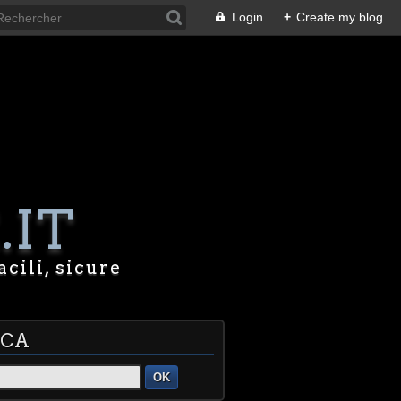
Login
+
Create my blog
.IT
acili, sicure
RCA
OK