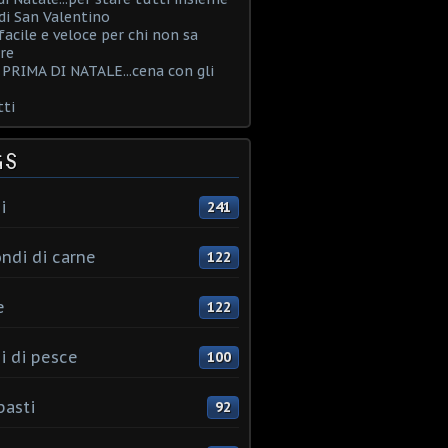
i San Valentino
acile e veloce per chi non sa
re
PRIMA DI NATALE...cena con gli
ti
GS
i
241
ndi di carne
122
e
122
i di pesce
100
pasti
92