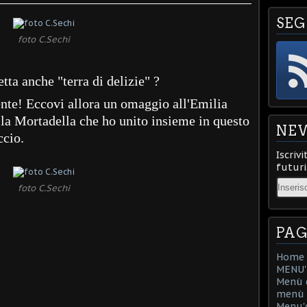
SEG
foto C.Sechi
tta anche "terra di delizie" ?
te! Eccovi allora un omaggio all'Emilia
la Mortadella che ho unito insieme in questo
NE
ccio.
Iscrivi
futuri
Email
foto C.Sechi
PAG
Home
MENU'D
Menù d
menù d
Menu'd