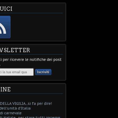
UICI
WSLETTER
ti per ricevere le notifiche dei post
.
INE
ELLA VIGILIA...si fa per dire!
ell'unità d'Italia
i carnevale
i Natale...per stare tutti insieme