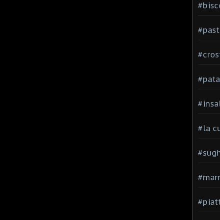
#bisc
#past
#cros
#pata
#insa
#la c
#sugh
#mar
#piatt