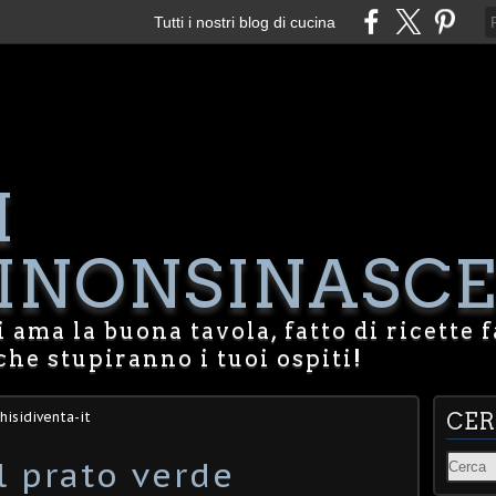
Tutti i nostri blog di cucina
I
NONSINASCE
 ama la buona tavola, fatto di ricette f
che stupiranno i tuoi ospiti!
hisidiventa-it
CE
l prato verde