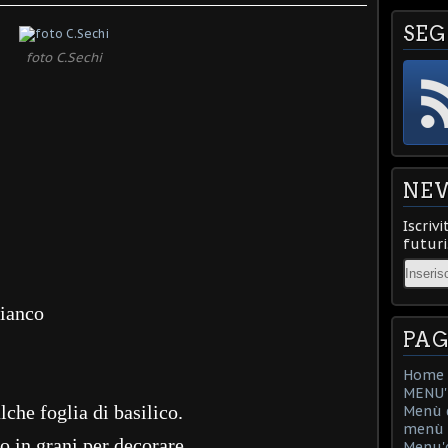
SEG
foto C.Sechi
NE
Iscrivi
futuri
Email
bianco
PAG
Home
MENU'D
che foglia di basilico.
Menù d
menù d
o in grani per decorare
Menu'd