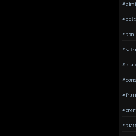
#pimi
#dolci
#pani
#sals
#pral
#con
#frut
#cre
#piat