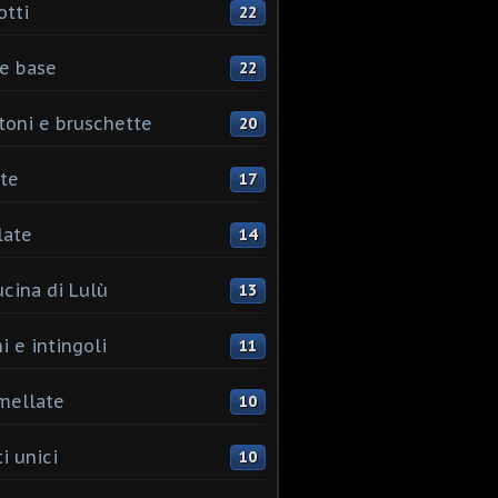
otti
22
e base
22
toni e bruschette
20
te
17
late
14
ucina di Lulù
13
i e intingoli
11
mellate
10
i unici
10