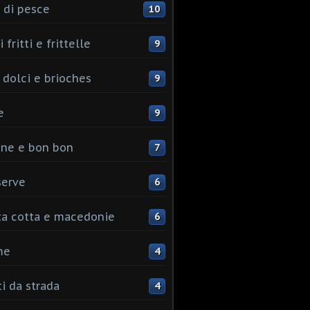
 di pesce
10
 fritti e frittelle
9
 dolci e brioches
9
e
9
ine e bon bon
7
serve
6
ta cotta e macedonie
6
me
4
ti da strada
4