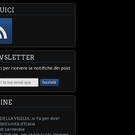
UICI
WSLETTER
ti per ricevere le notifiche dei post
.
INE
ELLA VIGILIA...si fa per dire!
ell'unità d'Italia
i carnevale
i Natale...per stare tutti insieme