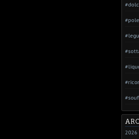
#dol
#pole
#leg
#sott
#liqu
#rico
#souf
ARC
2026