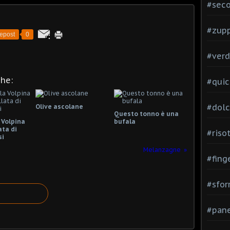
#seco
#zup
epost
0
#verd
che:
#quic
#dolc
Olive ascolane
Questo tonno è una
 Volpina
bufala
ta di
#risot
si
Melanzagne
#fing
#sfor
#pane