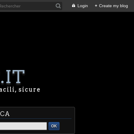
Login
+
Create my blog
.IT
acili, sicure
RCA
OK