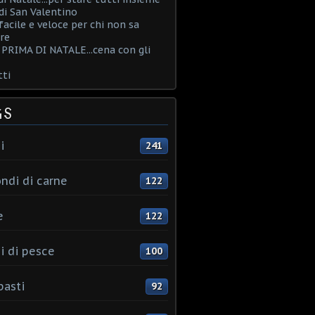
i San Valentino
acile e veloce per chi non sa
re
PRIMA DI NATALE...cena con gli
ti
GS
i
241
ndi di carne
122
e
122
i di pesce
100
pasti
92