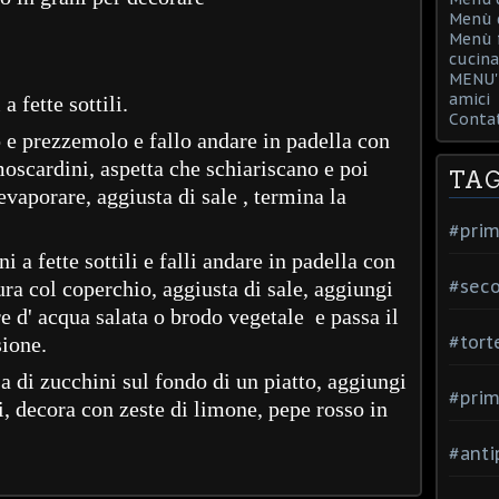
Menù d
Menù f
cucina
MENU' 
amici
a fette sottili.
Contat
o e prezzemolo e fallo andare in padella con
moscardini, aspetta che schiariscano e poi
TA
evaporare, aggiusta di sale , termina la
#prim
ni a fette sottili e falli andare in padella con
#seco
tura col coperchio, aggiusta di sale, aggiungi
e d' acqua salata o brodo vegetale e passa il
#tort
sione.
a di zucchini sul fondo di un piatto, aggiungi
#prim
, decora con zeste di limone, pepe rosso in
#anti