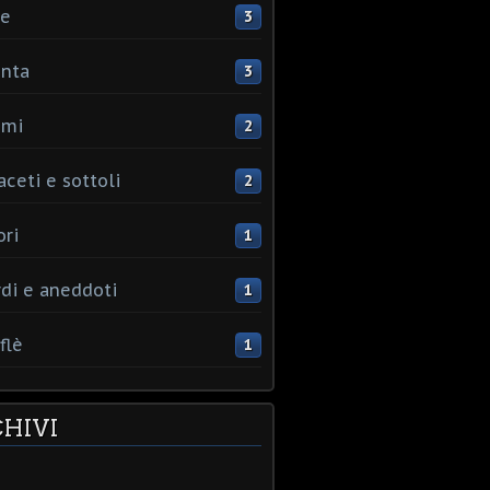
ce
3
nta
3
umi
2
aceti e sottoli
2
ori
1
rdi e aneddoti
1
flè
1
HIVI