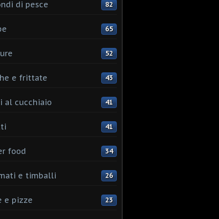
ndi di pesce
82
pe
65
ure
52
he e frittate
43
i al cucchiaio
41
ti
41
er food
34
mati e timballi
26
 e pizze
23