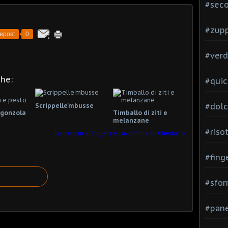
#seco
#zup
epost
0
#verd
che:
#quic
#dolc
Scrippelle'mbusse
rgonzola
Timballo di ziti e
melanzane
#risot
Ganascini affogati e cavolfiore di Chedar
#fing
#sfor
#pane