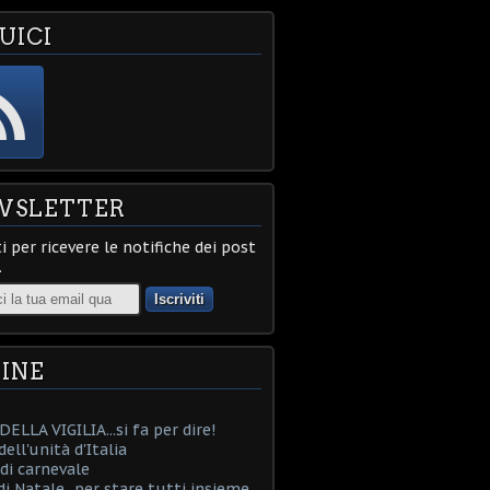
UICI
WSLETTER
ti per ricevere le notifiche dei post
.
INE
ELLA VIGILIA...si fa per dire!
ell'unità d'Italia
i carnevale
i Natale...per stare tutti insieme