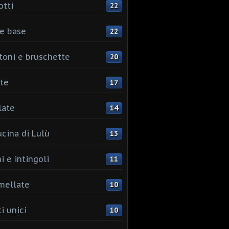
otti
22
e base
22
toni e bruschette
20
te
17
late
14
ucina di Lulù
13
i e intingoli
11
mellate
10
i unici
10