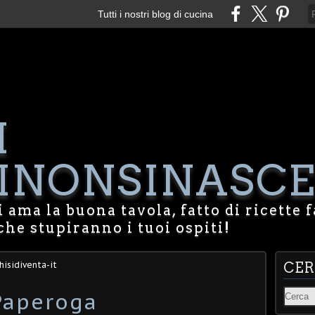
Tutti i nostri blog di cucina
I
NONSINASCE
 ama la buona tavola, fatto di ricette f
che stupiranno i tuoi ospiti!
hisidiventa-it
CE
Paperoga