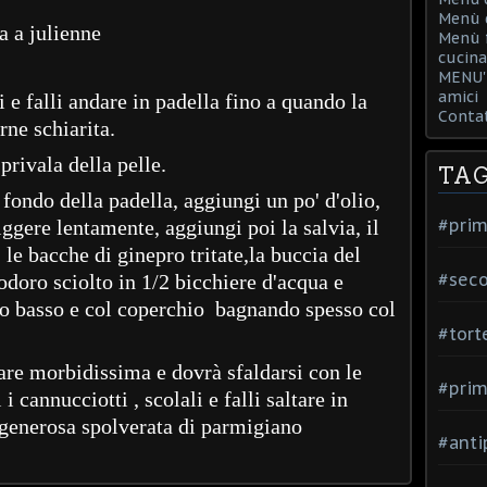
Menù d
a a julienne
Menù f
cucina
MENU' 
amici
i e falli andare in padella fino a quando la
Contat
rne schiarita.
privala della pelle.
TA
l fondo della padella, aggiungi un po' d'olio,
#prim
riggere lentamente, aggiungi poi la salvia, il
, le bacche di ginepro tritate,la buccia del
#seco
doro sciolto in 1/2 bicchiere d'acqua e
uoco basso e col coperchio bagnando spesso col
#tort
tare morbidissima e dovrà sfaldarsi con le
#prim
i cannucciotti , scolali e falli saltare in
 generosa spolverata di parmigiano
#anti