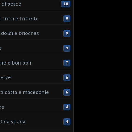
 di pesce
10
 fritti e frittelle
9
 dolci e brioches
9
e
9
ine e bon bon
7
serve
6
ta cotta e macedonie
6
me
4
ti da strada
4