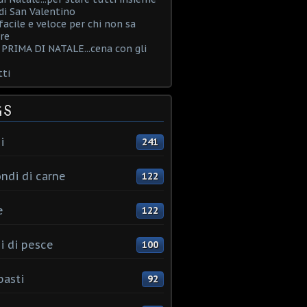
i San Valentino
acile e veloce per chi non sa
re
PRIMA DI NATALE...cena con gli
ti
GS
i
241
ndi di carne
122
e
122
i di pesce
100
pasti
92