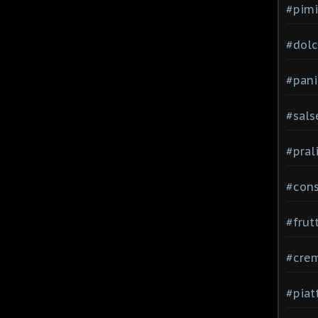
#pimi
#dolci
#pani
#sals
#pral
#con
#frut
#cre
#piat