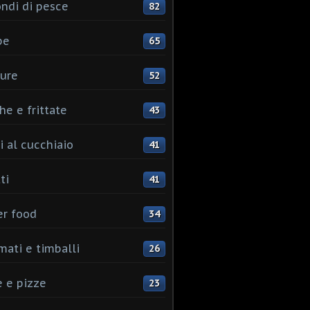
ndi di pesce
82
pe
65
ure
52
he e frittate
43
i al cucchiaio
41
ti
41
er food
34
mati e timballi
26
 e pizze
23