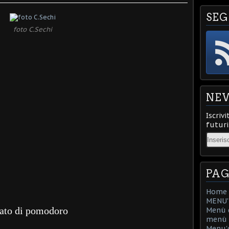
SEG
foto C.Sechi
NE
Iscrivi
futuri
Email
PAG
Home
MENU'D
rato di pomodoro
Menù d
menù d
Menu'd