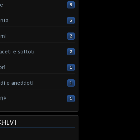
ce
3
nta
3
umi
2
aceti e sottoli
2
ori
1
rdi e aneddoti
1
flè
1
HIVI