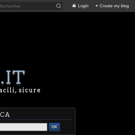
Login
+
Create my blog
.IT
acili, sicure
RCA
OK