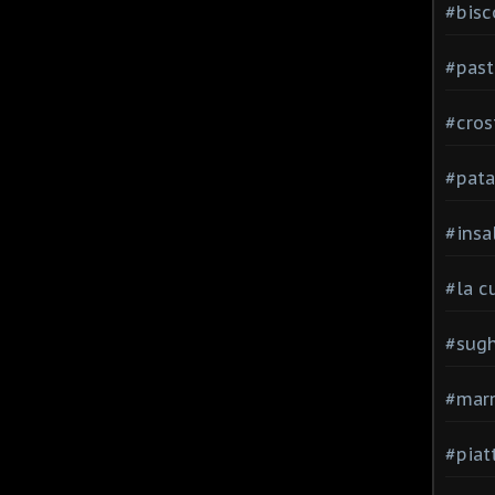
#bisc
#past
#cros
#pata
#insa
#la c
#sugh
#mar
#piatt