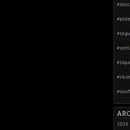
#dol
#pole
#leg
#sott
#liqu
#rico
#souf
ARC
2026