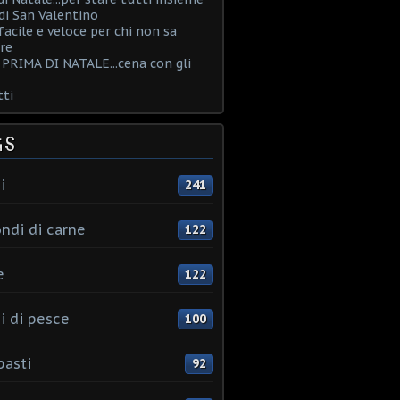
i San Valentino
acile e veloce per chi non sa
re
PRIMA DI NATALE...cena con gli
ti
GS
i
241
ndi di carne
122
e
122
i di pesce
100
pasti
92