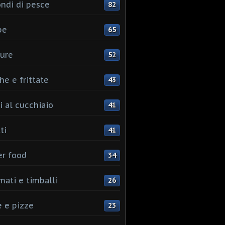
ndi di pesce
82
pe
65
ure
52
he e frittate
43
i al cucchiaio
41
ti
41
er food
34
mati e timballi
26
 e pizze
23