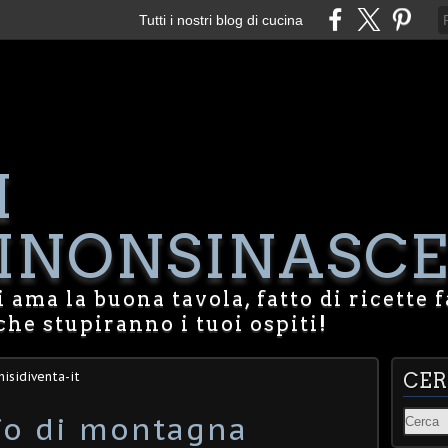
Tutti i nostri blog di cucina
I
NONSINASCE
 ama la buona tavola, fatto di ricette f
che stupiranno i tuoi ospiti!
isidiventa-it
CE
lfo di montagna