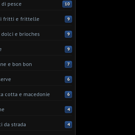
 di pesce
10
 fritti e frittelle
9
 dolci e brioches
9
e
9
ine e bon bon
7
serve
6
ta cotta e macedonie
6
me
4
ti da strada
4