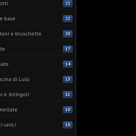
otti
22
e base
22
toni e bruschette
20
te
17
late
14
ucina di Lulù
13
i e intingoli
11
mellate
10
i unici
10