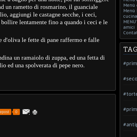
Menù d
d un rametto di rosmarino, il guanciale
Menù f
lio, aggiungi le castagne secche, i ceci,
cucina
 bollire lentamente fino a quando i ceci e le
MENU' 
amici
Contat
 d'oliva le fette di pane raffermo e falle
TA
dina un ramaiolo di zuppa, ed una fetta di
#prim
lio ed una spolverata di pepe nero.
#seco
#tort
#prim
epost
0
#anti