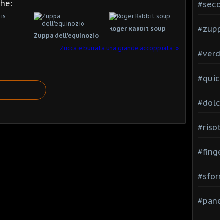
che:
#seco
#zup
s
Roger Rabbit soup
Zuppa dell'equinozio
Zucca e burrata una grande accoppiata
#verd
#quic
#dolc
#risot
#fing
#sfor
#pane