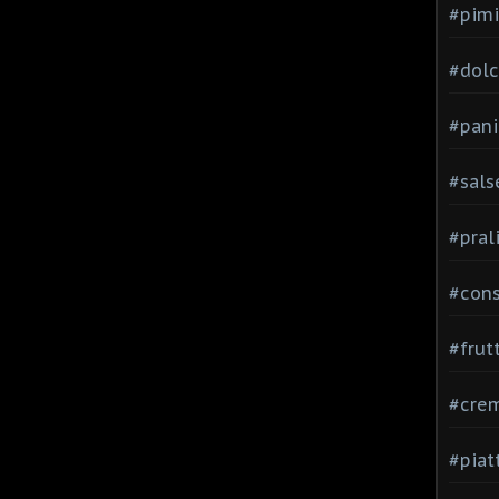
#pimi
#dolci
#pani
#sals
#pral
#con
#frut
#cre
#piat