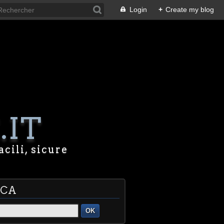
Login
+
Create my blog
.IT
acili, sicure
RCA
OK