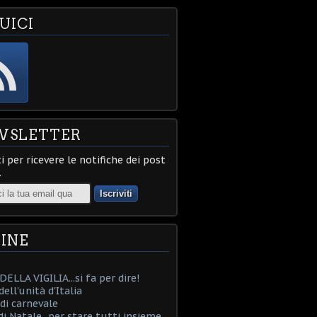
UICI
WSLETTER
ti per ricevere le notifiche dei post
.
INE
ELLA VIGILIA...si fa per dire!
ell'unità d'Italia
i carnevale
i Natale...per stare tutti insieme