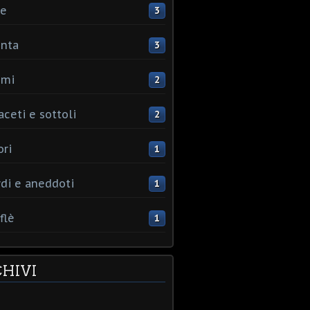
ce
3
nta
3
umi
2
aceti e sottoli
2
ori
1
rdi e aneddoti
1
flè
1
HIVI