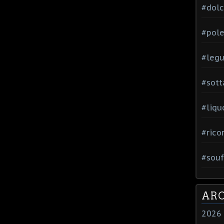
#dol
#pole
#leg
#sott
#liqu
#rico
#souf
ARC
2026