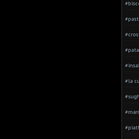
#bisc
#past
#cros
#pata
#insa
#la c
#sugh
#mar
#piatt