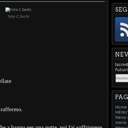
SEG
foto C.Sechi
NE
Iscrivi
futuri
Email
ellate
PAG
Home
 raffermo.
MENU'D
Menù d
menù d
che a bagno per una notte, poi fai soffriggere
Menu'd