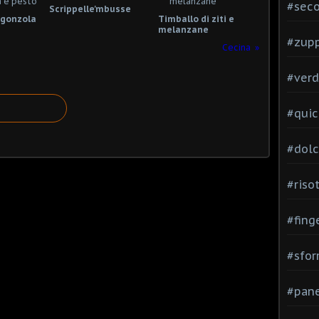
#seco
Scrippelle'mbusse
rgonzola
Timballo di ziti e
melanzane
#zup
Cecina
#verd
#quic
#dolc
#risot
#fing
#sfor
#pane