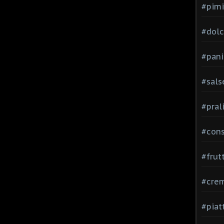
#pimi
#dolci
#pani
#sals
#pral
#con
#frut
#cre
#piat