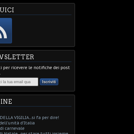
UICI
WSLETTER
ti per ricevere le notifiche dei post
.
INE
ELLA VIGILIA...si fa per dire!
ell'unità d'Italia
i carnevale
i Natale...per stare tutti insieme