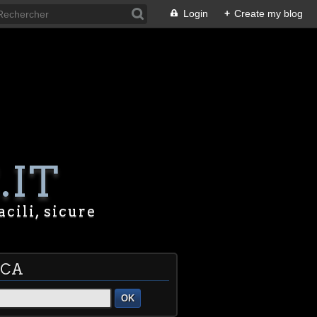
Login
+
Create my blog
.IT
acili, sicure
RCA
OK