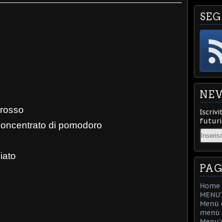
SEG
NE
 rosso
Iscrivi
futuri
 concentrato di pomodoro
Email
iato
PAG
Home
MENU'D
Menù d
menù d
Menu'd