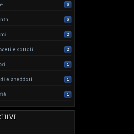
ce
3
nta
3
umi
2
aceti e sottoli
2
ori
1
rdi e aneddoti
1
flè
1
HIVI