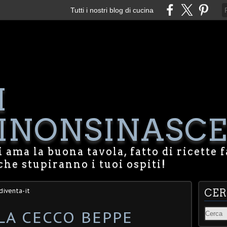
Tutti i nostri blog di cucina
I
NONSINASCE
 ama la buona tavola, fatto di ricette f
che stupiranno i tuoi ospiti!
diventa-it
CE
LA CECCO BEPPE