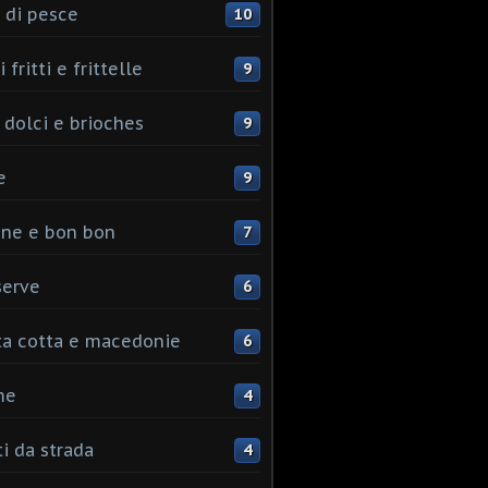
 di pesce
10
 fritti e frittelle
9
 dolci e brioches
9
e
9
ine e bon bon
7
serve
6
ta cotta e macedonie
6
me
4
ti da strada
4