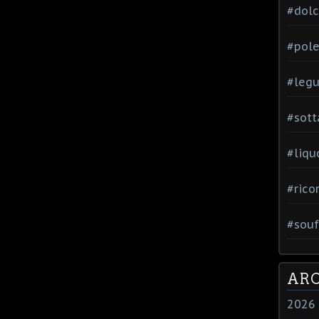
#dol
#pole
#leg
#sott
#liqu
#rico
#souf
ARC
2026