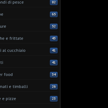
ndi di pesce
82
pe
65
ure
52
he e frittate
43
i al cucchiaio
41
ti
41
er food
34
mati e timballi
26
 e pizze
23