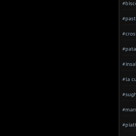
#bisc
#past
#cros
#pata
#insa
#la c
#sugh
#mar
#piatt