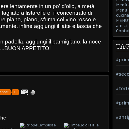
Menù d
iggere lentamente in un po' d'olio, a metà
Menù f
tagliato a listarelle e il concentrato di
cucina
e piano, piano, sfuma col vino rosso e
MENU' 
ente, infine aggiungi il latte e lascia che
amici
Contat
 in padella, aggiungi il parmigiano, la noce
TA
 e ...BUON APPETITO!
#prim
#seco
#tort
epost
0
#prim
#anti
che: