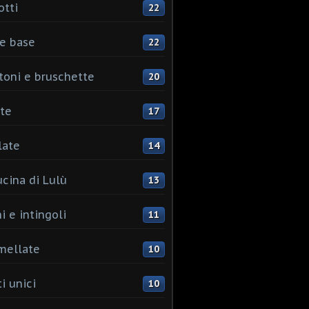
otti
22
e base
22
toni e bruschette
20
te
17
late
14
ucina di Lulù
13
i e intingoli
11
mellate
10
i unici
10