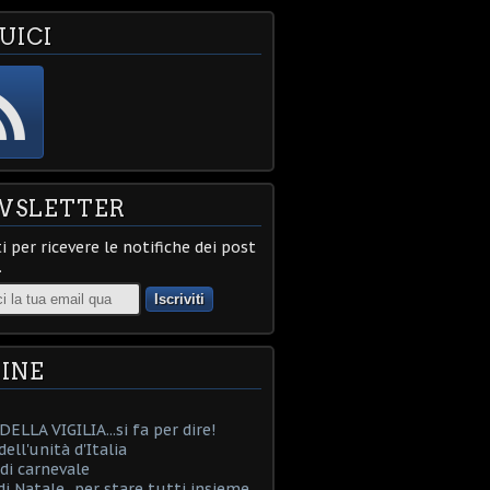
UICI
WSLETTER
ti per ricevere le notifiche dei post
.
INE
ELLA VIGILIA...si fa per dire!
ell'unità d'Italia
i carnevale
i Natale...per stare tutti insieme