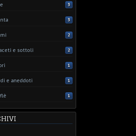
ce
3
nta
3
umi
2
aceti e sottoli
2
ori
1
rdi e aneddoti
1
flè
1
HIVI