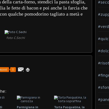
della carta-forno, stendici la pasta sfoglia,
#seco
lia le fette di bacon e poi anche la farcia che
 con qualche pomodorino tagliato a metà e
#zup
#verd
foto C.Sechi
#quic
#dolc
#risot
epost
0
#fing
#sfor
che:
#pane
di
Parmigiana in
Torta Pasqualina, la