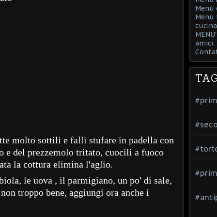
Menù d
Menù f
cucina
MENU' 
amici
Contat
TA
#prim
#seco
ette molto sottili e falli stufare in padella con
#tort
io e del prezzemolo tritato, cuocili a fuoco
ta la cottura elimina l'aglio.
#prim
biola, le uova , il parmigiano, un po' di sale,
.. non troppo bene, aggiungi ora anche i
#anti