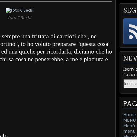
SEG
foto C.Sechi
sempre una frittata di carciofi che , ne
ortino", io ho voluto preparare "questa cosa"
a ed una quiche per ricordarla, diciamo che ho
NE
. chi sa cosa ne penserebbe, a me è piaciuta e
Iscrivi
futuri
Email
PAG
Home
MENU'D
Menù d
menù d
iato
Menu'd