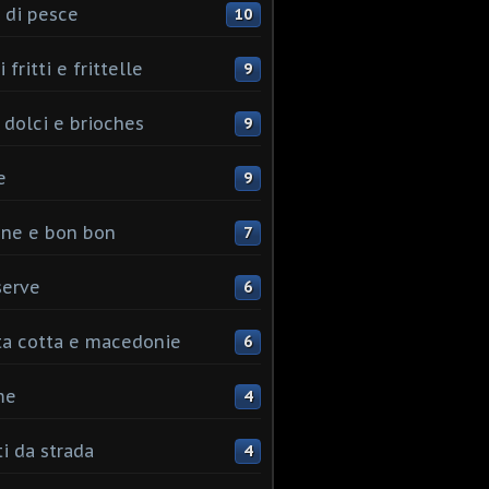
 di pesce
10
 fritti e frittelle
9
 dolci e brioches
9
e
9
ine e bon bon
7
serve
6
ta cotta e macedonie
6
me
4
ti da strada
4