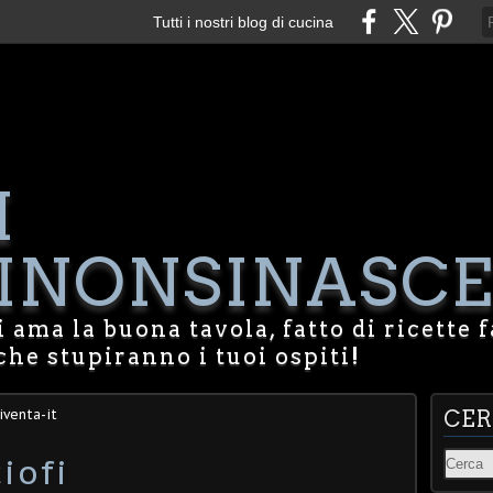
Tutti i nostri blog di cucina
I
NONSINASCE
 ama la buona tavola, fatto di ricette f
che stupiranno i tuoi ospiti!
iventa-it
CE
iofi