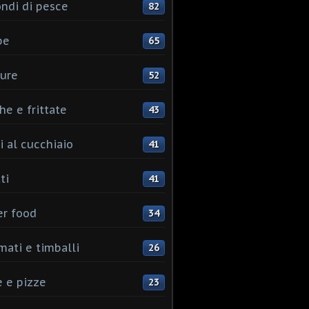
ndi di pesce
82
pe
65
ure
52
he e frittate
43
i al cucchiaio
41
ti
41
er food
34
mati e timballi
26
 e pizze
23