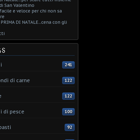
i San Valentino
acile e veloce per chi non sa
re
PRIMA DI NATALE...cena con gli
ti
GS
i
241
ndi di carne
122
e
122
i di pesce
100
pasti
92