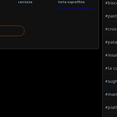
carrozza
torta sopraffina
#bisc
neri fuori, rossi dentro
#past
#cros
#pata
#insa
#la c
#sugh
#mar
#piatt