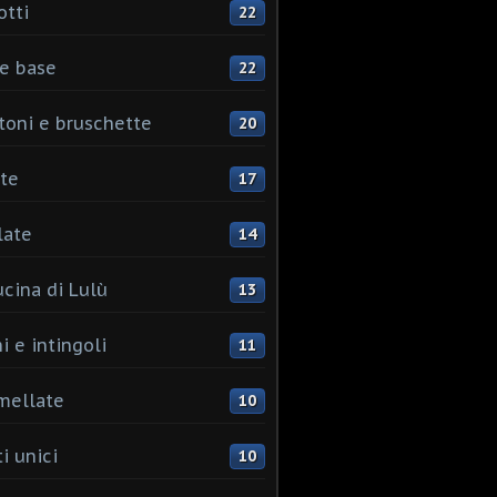
otti
22
e base
22
toni e bruschette
20
te
17
late
14
ucina di Lulù
13
i e intingoli
11
mellate
10
i unici
10