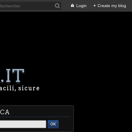
Login
+
Create my blog
.IT
acili, sicure
RCA
OK