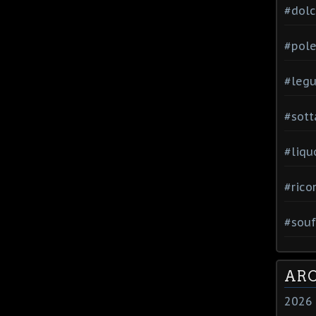
#dol
#pole
#leg
#sott
#liqu
#rico
#souf
ARC
2026