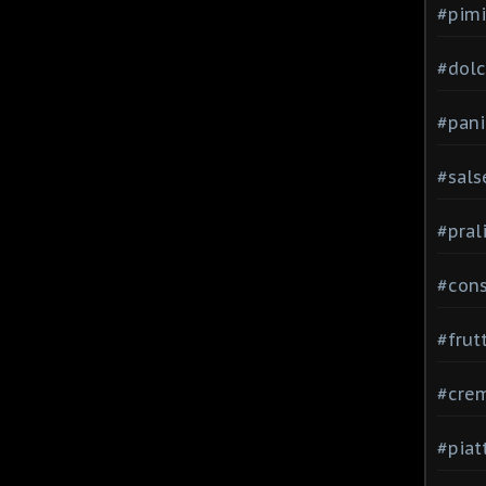
#pimi
#dolci
#pani
#sals
#pral
#con
#frut
#cre
#piat