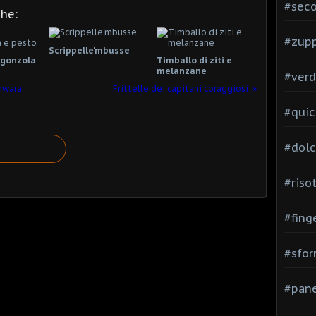
#seco
che:
#zup
Scrippelle'mbusse
rgonzola
Timballo di ziti e
melanzane
#verd
hwara
Frittelle dei capitani coraggiosi
#quic
#dolc
#risot
#fing
#sfor
#pane