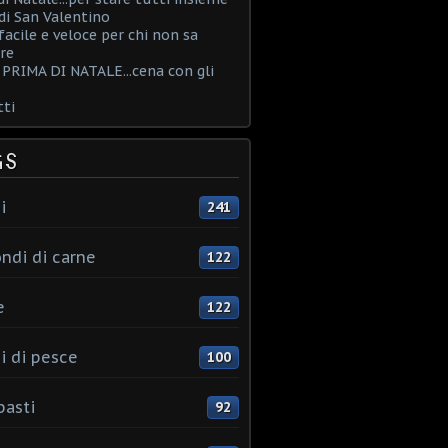
i San Valentino
acile e veloce per chi non sa
re
PRIMA DI NATALE...cena con gli
ti
GS
i
241
ndi di carne
122
e
122
i di pesce
100
pasti
92