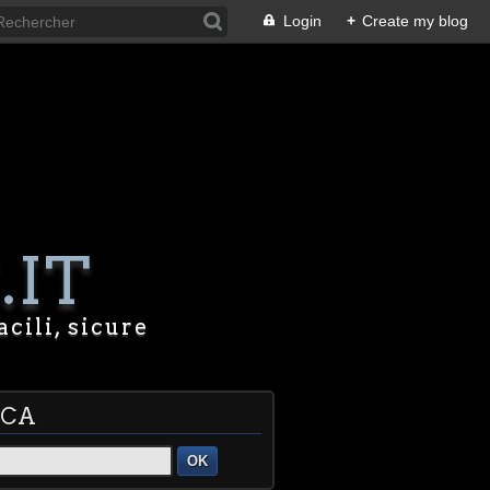
Login
+
Create my blog
.IT
acili, sicure
RCA
OK