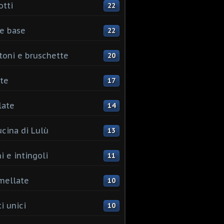
otti
22
e base
22
toni e bruschette
20
te
17
late
14
ucina di Lulù
13
i e intingoli
11
mellate
10
i unici
10