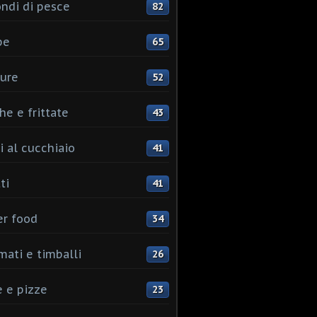
ndi di pesce
82
pe
65
ure
52
he e frittate
43
i al cucchiaio
41
ti
41
er food
34
mati e timballi
26
 e pizze
23