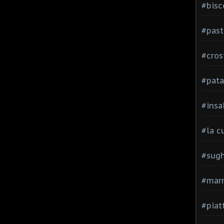
#bisc
#past
#cros
#pata
#insa
#la c
#sugh
#mar
#piatt