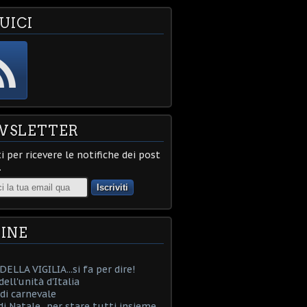
UICI
WSLETTER
ti per ricevere le notifiche dei post
.
INE
ELLA VIGILIA...si fa per dire!
ell'unità d'Italia
i carnevale
i Natale...per stare tutti insieme