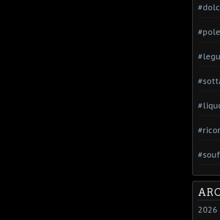
#dol
#pole
#leg
#sott
#liqu
#rico
#souf
ARC
2026