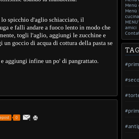
Menù d
Menù f
cucina
 lo spicchio d'aglio schiacciato, il
MENU' 
iuga e falli andare a fuoco lento in modo che
amici
Contat
ente, togli l'aglio, aggiungi le zucchine e
 un goccio di acqua di cottura della pasta se
TA
a e aggiungi infine un po' di pangrattato.
#prim
#seco
#tort
#prim
epost
0
#anti