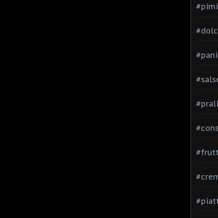
#pimi
#dolci
#pani
#sals
#pral
#con
#frut
#cre
#piat