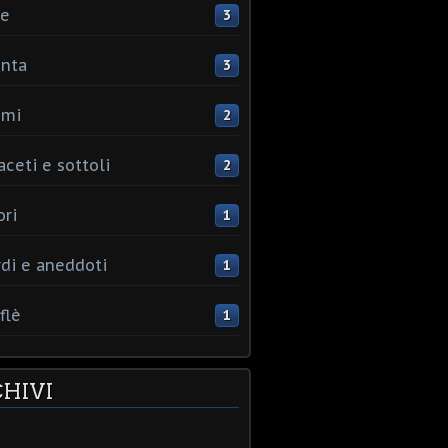
ce
3
nta
3
umi
2
aceti e sottoli
2
ori
1
rdi e aneddoti
1
flè
1
HIVI