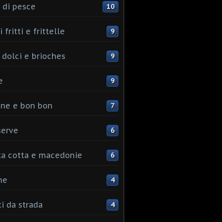
 di pesce
10
 fritti e frittelle
9
 dolci e brioches
9
e
9
ine e bon bon
7
serve
6
ta cotta e macedonie
6
me
4
ti da strada
4