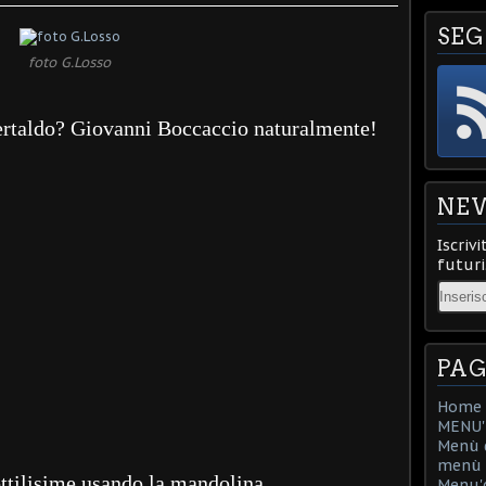
SEG
foto G.Losso
Certaldo? Giovanni Boccaccio naturalmente!
NE
Iscrivi
futuri
Email
PAG
Home
MENU'D
Menù d
menù d
ottilisime usando la mandolina.
Menu'd