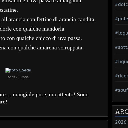
l vinsanto e l'uva passa e amalgama.
#dol
ostatine.
#pole
all'arancia con fettine di arancia candita.
ndorle con qualche mandorla
#leg
nto con qualche chicco di uva passa.
rena con qualche amarena sciroppata.
#sott
#liqu
#rico
foto C.Sechi
#souf
are ... mangiale pure, ma attento! Sono
are!
ARC
2026