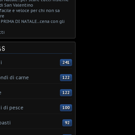
i San Valentino
acile e veloce per chi non sa
re
PRIMA DI NATALE...cena con gli
ti
GS
i
241
ndi di carne
122
e
122
i di pesce
100
pasti
92