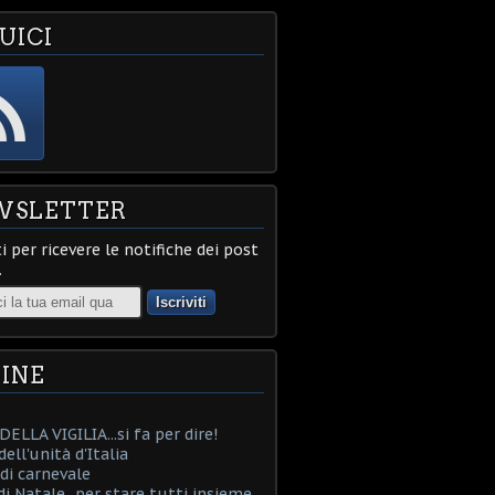
UICI
WSLETTER
ti per ricevere le notifiche dei post
.
INE
ELLA VIGILIA...si fa per dire!
ell'unità d'Italia
i carnevale
i Natale...per stare tutti insieme