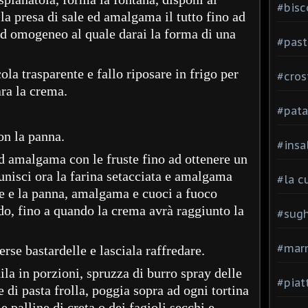
#bisc
la presa di sale ed amalgama il tutto fino ad
ed omogeneo al quale darai la forma di una
#past
ola trasparente e fallo riposare in frigo per
#cros
ara la crema.
#pata
con la panna.
#insa
ed amalgama con le fruste fino ad ottenere un
nisci ora la farina setacciata e amalgama
#la c
tte e la panna, amalgama e cuoci a fuoco
, fino a quando la crema avrà raggiunto la
#sugh
#mar
erse bastardelle e lasciala raffredare.
dila in porzioni, spruzza di burro spray delle
#piatt
 di pasta frolla, poggia sopra ad ogni tortina
e palline di creta o dei fagioli secchi e