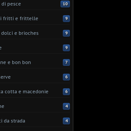
 di pesce
10
 fritti e frittelle
9
 dolci e brioches
9
e
9
ine e bon bon
7
serve
6
ta cotta e macedonie
6
me
4
ti da strada
4