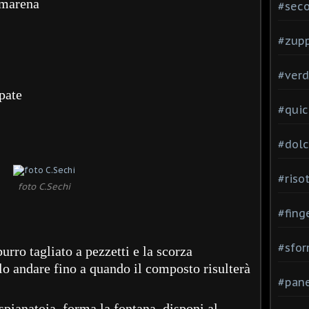
amarena
#seco
#zup
#verd
pate
#quic
#dolc
#risot
foto C.Sechi
#fing
#sfor
burro tagliato a pezzetti e la scorza
llo andare fino a quando il composto risulterà
#pane
spianatoia, forma la fontana, disponi al