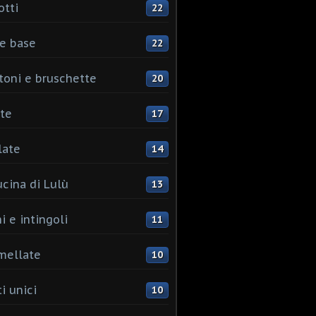
otti
22
e base
22
toni e bruschette
20
te
17
late
14
ucina di Lulù
13
i e intingoli
11
mellate
10
i unici
10