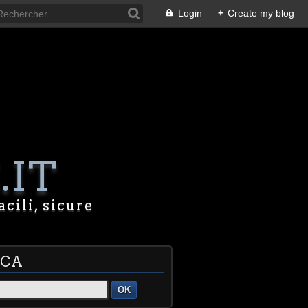
Login
+
Create my blog
.IT
acili, sicure
RCA
OK