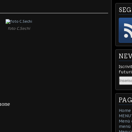
SEG
foto C.Sechi
NE
Iscrivi
futuri
Email
PAG
imone
Home
MENU'D
Menù d
menù d
Menu'd