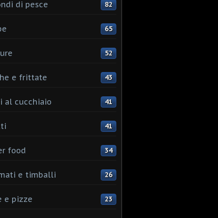
ndi di pesce
82
pe
65
ure
52
he e frittate
43
i al cucchiaio
41
ti
41
er food
34
mati e timballi
26
 e pizze
23