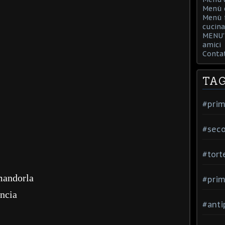
Menù d
Menù f
cucina
MENU' 
amici
Contat
TA
#prim
#seco
#tort
 mandorla
#prim
ancia
#anti