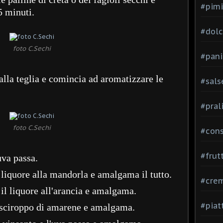
#pimi
5 minuti.
#dolci
foto C.Sechi
#pani
dalla teglia e comincia ad aromatizzare le
#sals
#pral
foto C.Sechi
#con
#frut
uva passa.
liquore alla mandorla e amalgama il tutto.
#cre
il liquore all'arancia e amalgama.
#piat
 sciroppo di amarene e amalgama.