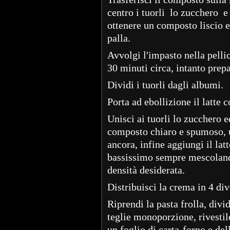
centro i tuorli lo zucchero e 
ottenere un composto liscio 
palla.
Avvolgi l'impasto nella pellic
30 minuti circa, intanto prep
Dividi i tuorli dagli albumi.
Porta ad ebollizione il latte 
Unisci ai tuorli lo zucchero 
composto chiaro e spumoso, u
ancora, infine aggiungi il la
bassissimo sempre mescolando
densità desiderata.
Distribuisci la crema in 4 div
Riprendi la pasta frolla, divi
teglie monoporzione, rivestile
un foglio di carta-forno e dell