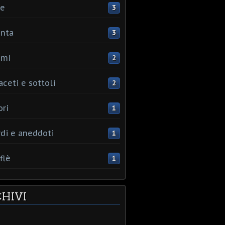
ce
3
nta
3
umi
2
aceti e sottoli
2
ori
1
rdi e aneddoti
1
flè
1
HIVI