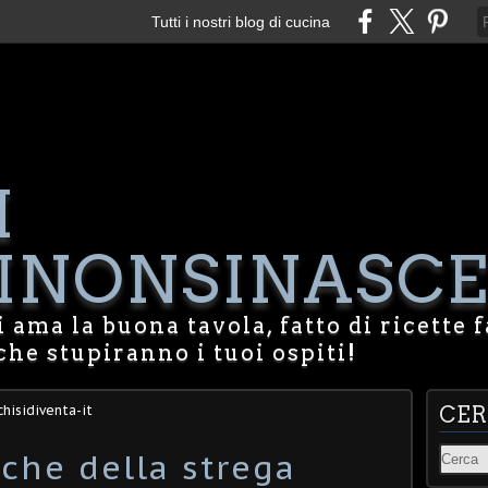
Tutti i nostri blog di cucina
I
NONSINASCE
 ama la buona tavola, fatto di ricette f
che stupiranno i tuoi ospiti!
hisidiventa-it
CE
che della strega