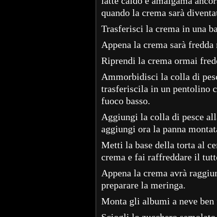
latte caldo e amalgama ancor
quando la crema sarà diventa
Trasferisci la crema in una ba
Appena la crema sarà fredda 
Riprendi la crema ormai fred
Ammorbidisci la colla di pesc
trasferiscila in un pentolino c
fuoco basso.
Aggiungi la colla di pesce a
aggiungi ora la panna monta
Metti la base della torta al ce
crema e fai raffreddare il tutt
Appena la crema avrà raggiun
preparare la meringa.
Monta gli albumi a neve ben
Sciogli lo zucchero semolato 