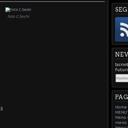
SEG
foto C.Sechi
NE
Iscrivi
futuri
Email
PAG
Home
ci
MENU'D
Menù d
menù d
Menu'd