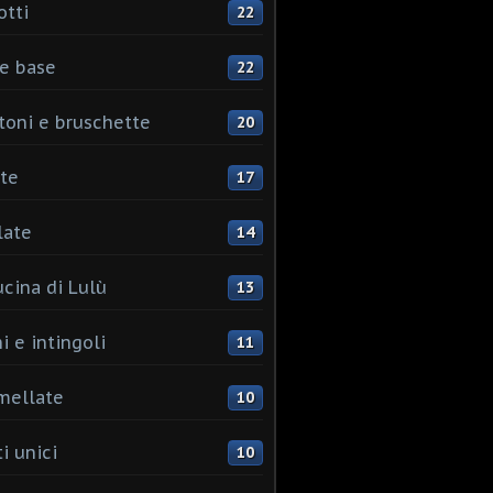
otti
22
e base
22
toni e bruschette
20
te
17
late
14
ucina di Lulù
13
i e intingoli
11
mellate
10
i unici
10