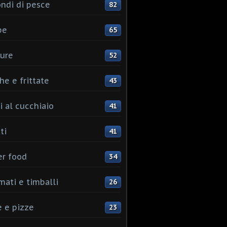
ndi di pesce
82
pe
65
ure
52
he e frittate
43
i al cucchiaio
41
ti
41
er food
34
mati e timballi
26
 e pizze
23