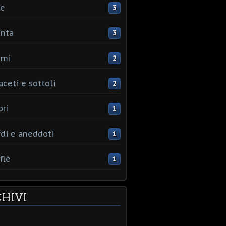
ce
3
nta
3
umi
2
aceti e sottoli
2
ori
1
rdi e aneddoti
1
flè
1
HIVI