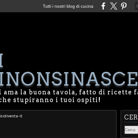
Tutti i nostri blog di cucina
I
NONSINASCE
 ama la buona tavola, fatto di ricette f
che stupiranno i tuoi ospiti!
sidiventa-it
CE