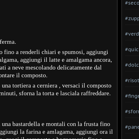
#seco
#zup
#verd
 ferma.
#quic
o fino a renderli chiari e spumosi, aggiungi
amalgama, aggiungi il latte e amalgama ancora,
#dolc
ati a neve mescolando delicatamente dal
ontare il composto.
#risot
 una tortiera a cerniera , versaci il composto
minuti, sforna la torta e lasciala raffreddare.
#fing
#sfor
n una bastardella e montali con la frusta fino
#pane
aggiungi la farina e amlagama, aggiungi ora il