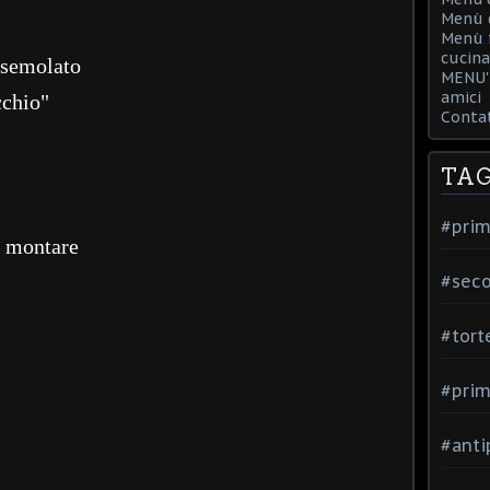
Menù d
Menù f
cucina
 semolato
MENU' 
amici
cchio"
Contat
TA
#prim
da montare
#seco
#tort
#prim
#anti