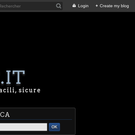
Login
+
Create my blog
.IT
acili, sicure
RCA
OK