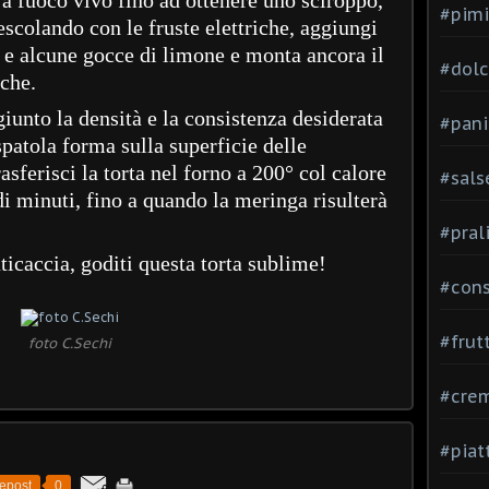
#pimi
escolando con le fruste elettriche, aggiungi
le e alcune gocce di limone e monta ancora il
#dolci
iche.
unto la densità e la consistenza desiderata
#pani
spatola forma sulla superficie delle
asferisci la torta nel forno a 200° col calore
#sals
di minuti, fino a quando la meringa risulterà
#pral
aticaccia, goditi questa torta sublime!
#con
#frut
foto C.Sechi
#cre
#piat
epost
0