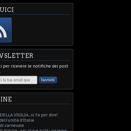
UICI
WSLETTER
ti per ricevere le notifiche dei post
.
INE
ELLA VIGILIA...si fa per dire!
ell'unità d'Italia
i carnevale
i Natale...per stare tutti insieme