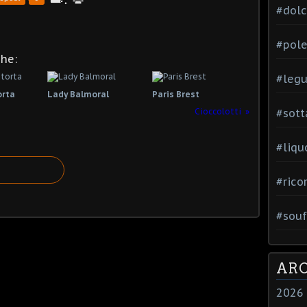
#dol
#pole
che:
#leg
orta
Lady Balmoral
Paris Brest
Cioccolotti
#sott
#liqu
#rico
#souf
ARC
2026