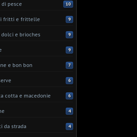
 di pesce
10
 fritti e frittelle
9
 dolci e brioches
9
e
9
ine e bon bon
7
serve
6
ta cotta e macedonie
6
me
4
ti da strada
4