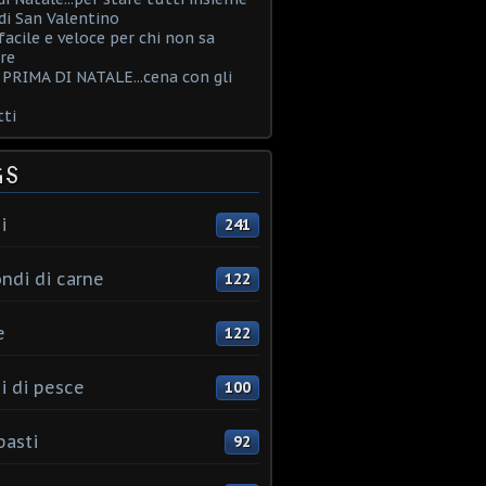
i San Valentino
acile e veloce per chi non sa
re
PRIMA DI NATALE...cena con gli
ti
GS
i
241
ndi di carne
122
e
122
i di pesce
100
pasti
92