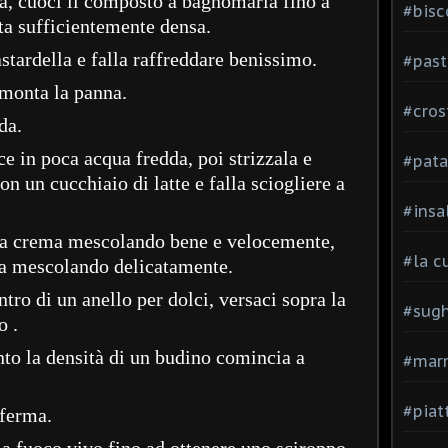
a, cuoci il composto a bagnomaria fino a
#bisc
ta sufficientemente densa.
stardella e falla raffreddare benissimo.
#past
monta la panna.
#cros
da.
e in poca acqua fredda, poi strizzala e
#pata
on un cucchiaio di latte e falla sciogliere a
#insa
lla crema mescolando bene e velocemente,
#la c
ta mescolando delicatamente.
ntro di un anello per dolci, versaci sopra la
#sugh
o .
to la densità di un budino comincia a
#mar
#piatt
 ferma.
a fuoco vivo fino ad ottenere uno sciroppo,