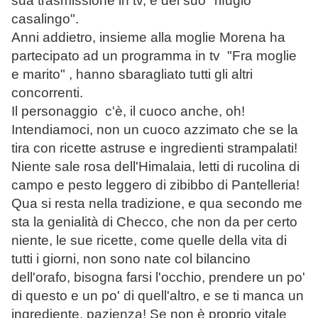
sua trasmissione in tv, e del suo "rifugio
casalingo".
Anni addietro, insieme alla moglie Morena ha
partecipato ad un programma in tv "Fra moglie
e marito" , hanno sbaragliato tutti gli altri
concorrenti.
Il personaggio c'è, il cuoco anche, oh!
Intendiamoci, non un cuoco azzimato che se la
tira con ricette astruse e ingredienti strampalati!
Niente sale rosa dell'Himalaia, letti di rucolina di
campo e pesto leggero di zibibbo di Pantelleria!
Qua si resta nella tradizione, e qua secondo me
sta la genialità di Checco, che non da per certo
niente, le sue ricette, come quelle della vita di
tutti i giorni, non sono nate col bilancino
dell'orafo, bisogna farsi l'occhio, prendere un po'
di questo e un po' di quell'altro, e se ti manca un
ingrediente, pazienza! Se non è proprio vitale