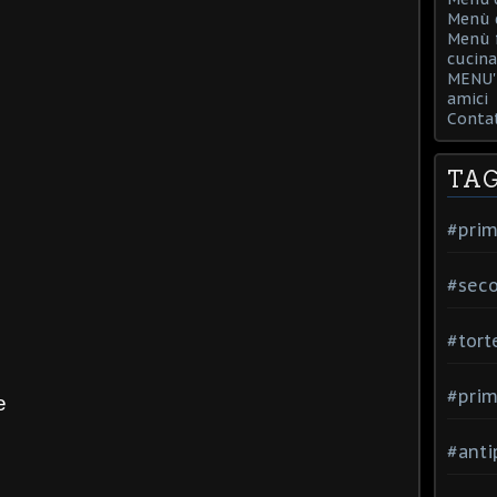
Menù d
Menù f
cucina
MENU' 
amici
Contat
TA
#prim
#seco
#tort
#prim
e
#anti