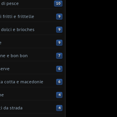
 di pesce
10
 fritti e frittelle
9
 dolci e brioches
9
e
9
ine e bon bon
7
serve
6
ta cotta e macedonie
6
me
4
ti da strada
4