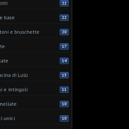
otti
22
e base
22
toni e bruschette
20
te
17
late
14
ucina di Lulù
13
i e intingoli
11
mellate
10
i unici
10