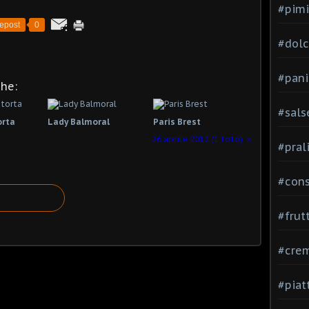
#pimi
epost
0
#dolci
#pani
che:
#sals
orta
Lady Balmoral
Paris Brest
26 aprile 2012 (1 foto)
#pral
#con
#frut
#cre
#piat