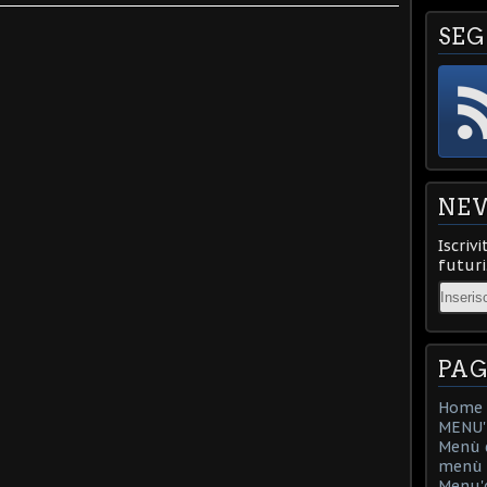
SEG
NE
Iscrivi
futuri
Email
PAG
Home
MENU'D
Menù d
menù d
Menu'd