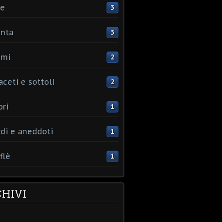
ce
3
nta
3
umi
2
aceti e sottoli
2
ori
1
rdi e aneddoti
1
flè
1
HIVI