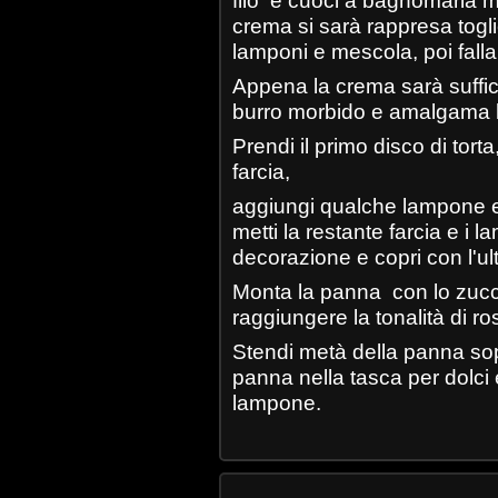
filo e cuoci a bagnomaria
crema si sarà rappresa toglie
lamponi e mescola, poi falla
Appena la crema sarà suffici
burro morbido e amalgama be
Prendi il primo disco di tort
farcia,
aggiungi qualche lampone e 
metti la restante farcia e i 
decorazione e copri con l'ul
Monta la panna con lo zucch
raggiungere la tonalità di r
Stendi metà della panna sopr
panna nella tasca per dolci 
lampone.