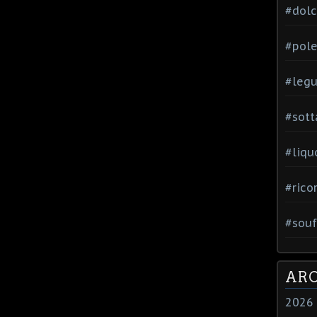
#dol
#pole
#leg
#sott
#liqu
#rico
#souf
ARC
2026