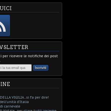
UICI
WSLETTER
ti per ricevere le notifiche dei post
.
INE
ELLA VIGILIA...si fa per dire!
ell'unità d'Italia
i carnevale
i Natale...per stare tutti insieme