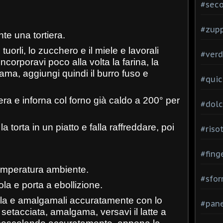
#seco
#zup
te una tortiera.
 tuorli, lo zucchero e il miele e lavorali
#verd
incorporavi poco alla volta la farina, la
gama, aggiungi quindi il burro fuso e
#quic
era e inforna col forno già caldo a 200° per
#dolc
a torta in un piatto e falla raffreddare, poi
#risot
#fing
temperatura ambiente.
#sfor
ola e porta a ebollizione.
della e amalgamali accuratamente con lo
#pane
 setacciata, amalgama, versavi il latte a