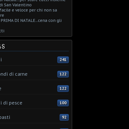
i San Valentino
acile e veloce per chi non sa
re
PRIMA DI NATALE...cena con gli
ti
GS
i
241
ndi di carne
122
e
122
i di pesce
100
pasti
92