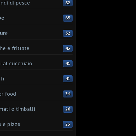
ndi di pesce
82
pe
65
ure
52
he e frittate
43
i al cucchiaio
41
ti
41
er food
34
mati e timballi
26
 e pizze
23