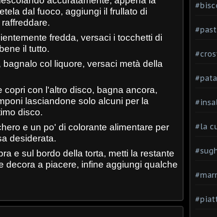
 mescolando accuratamente, appena la
#bisc
tela dal fuoco, aggiungi il frullato di
 raffreddare.
#past
entemente fredda, versaci i tocchetti di
ne il tutto.
#cros
a, bagnalo col liquore, versaci metà della
#pata
copri con l'altro disco, bagna ancora,
lamponi lasciandone solo alcuni per la
#insa
timo disco.
#la c
ero e un po' di colorante alimentare per
osa desiderata.
#sugh
a e sul bordo della torta, metti la restante
e decora a piacere, infine aggiungi qualche
#mar
#piatt