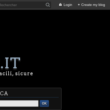
Login
+
Create my blog
.IT
acili, sicure
RCA
OK