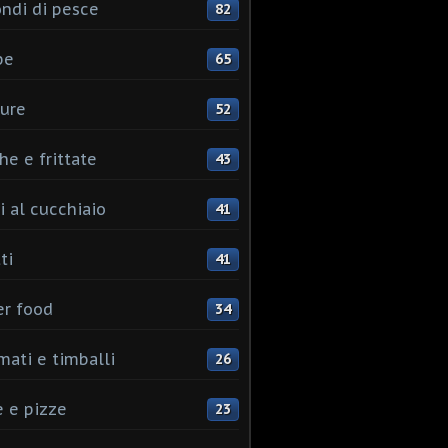
ndi di pesce
82
pe
65
ure
52
he e frittate
43
i al cucchiaio
41
ti
41
er food
34
mati e timballi
26
 e pizze
23