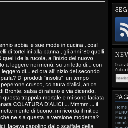
SEG
nnio abbia le sue mode in cucina , così
li di tortellini alla panna , gli anni '80 quelli
NE
 quelli della rucola, all'inizio del nuovo
 a leggere nei menù: su un letto di... con
Iscrivi
futuri
leggero di... ed ora all'inizio del secondo
Email
parla? Di prodotti "insoliti" un tempo
peperone crusco, colatura d'alici, anice
 di Bronte, salsa di rafano e via dicendo,
PAG
n questa trappola mortale e mi sono laciata
annata COLATURA D'ALICI ... Mmmm ... il
Home
tte niente di buono, mi ricorda il mitico
MENU'D
, che ne sia questa la versione moderna?
Menù d
menù d
ici faceva capolino dallo scaffale della
Menu'd