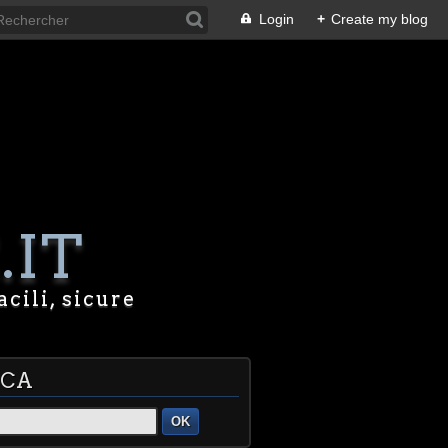
Login
+
Create my blog
.IT
acili, sicure
RCA
OK