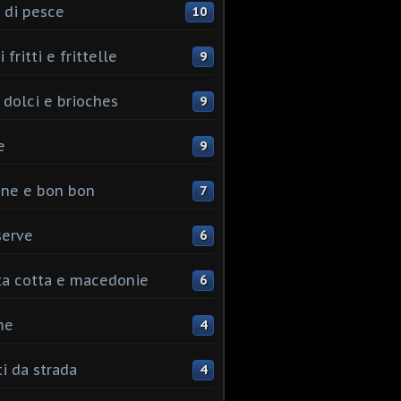
 di pesce
10
 fritti e frittelle
9
 dolci e brioches
9
e
9
ine e bon bon
7
serve
6
ta cotta e macedonie
6
me
4
ti da strada
4