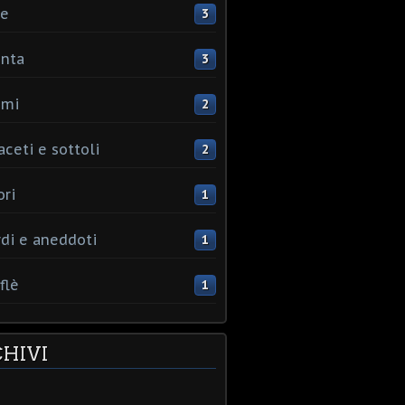
ce
3
nta
3
umi
2
aceti e sottoli
2
ori
1
rdi e aneddoti
1
flè
1
HIVI