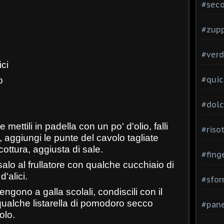
#seco
#zup
#verd
ici
#quic
o
#dolc
 mettili in padella con un po' d'olio, falli
#risot
 aggiungi le punte del cavolo tagliate
ottura, aggiusta di sale.
#fing
alo al frullatore con qualche cucchiaio di
'alici.
#sfor
ngono a galla scolali, condiscili con il
qualche listarella di pomodoro secco
#pane
olo.