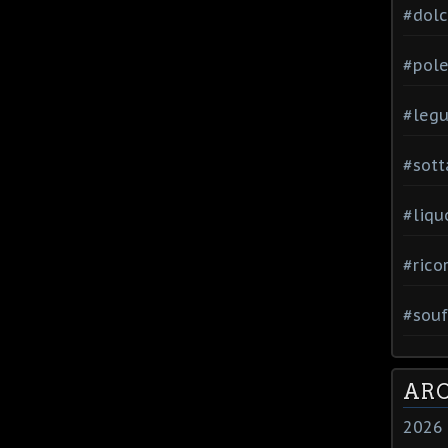
#dol
#pole
#leg
#sott
#liqu
#rico
#souf
ARC
2026