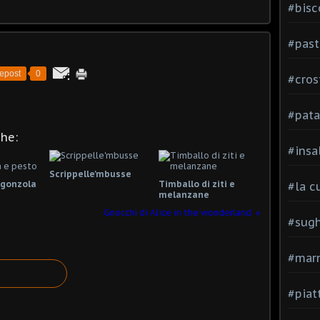
#bisc
#past
epost
0
#cros
#pata
che:
#insa
Scrippelle'mbusse
rgonzola
Timballo di ziti e
#la c
melanzane
Gnocchi di Alice in the wonderland
#sugh
#mar
#piatt