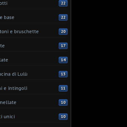
otti
22
e base
22
toni e bruschette
20
te
17
late
14
ucina di Lulù
13
i e intingoli
11
mellate
10
i unici
10