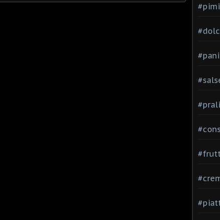
#pimi
#dolci
#pani
#sals
#pral
#con
#frut
#cre
#piat