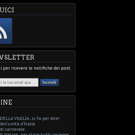
UICI
WSLETTER
ti per ricevere le notifiche dei post
.
INE
ELLA VIGILIA...si fa per dire!
ell'unità d'Italia
i carnevale
i Natale...per stare tutti insieme