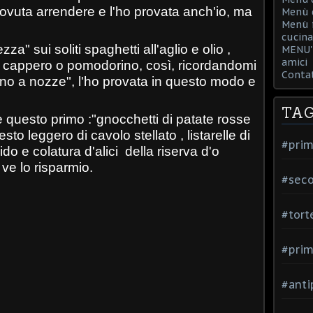
dovuta arrendere e l'ho provata anch'io, ma
Menù d
Menù f
cucina
a" sui soliti spaghetti all'aglio e olio ,
MENU' 
amici
he cappero o pomodorino, così, ricordandomi
Contat
no a nozze", l'ho provata in questo modo e
TA
e questo primo :"gnocchetti di patate rosse
to leggero di cavolo stellato , listarelle di
#prim
o e colatura d'alici della riserva d'o
 ve lo risparmio.
#seco
#tort
#prim
#anti