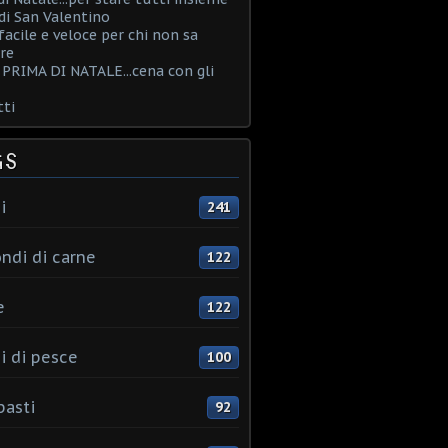
i San Valentino
acile e veloce per chi non sa
re
PRIMA DI NATALE...cena con gli
ti
GS
i
241
ndi di carne
122
e
122
i di pesce
100
pasti
92