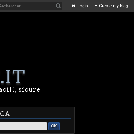
Login
+
Create my blog
.IT
acili, sicure
RCA
OK