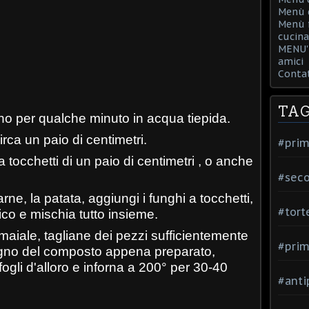
Menù d
Menù f
cucina
MENU' 
amici
Contat
TA
gno per qualche minuto in acqua tiepida.
circa un paio di centimetri.
#prim
a tocchetti di un paio di centimetri , o anche
#seco
arne, la patata, aggiungi i funghi a tocchetti,
#tort
atico e mischia tutto insieme.
i maiale, tagliane dei pezzi sufficientemente
#prim
gno del composto appena preparato,
fogli d'alloro e inforna a 200° per 30-40
#anti