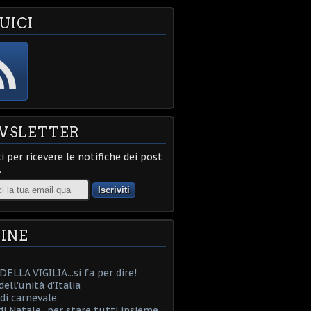
UICI
WSLETTER
ti per ricevere le notifiche dei post
.
INE
ELLA VIGILIA...si fa per dire!
ell'unità d'Italia
i carnevale
i Natale...per stare tutti insieme