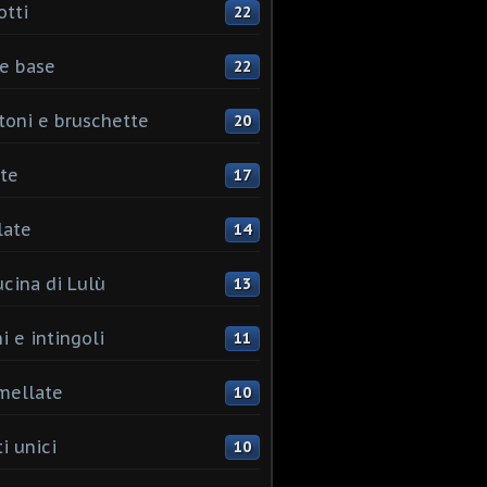
otti
22
e base
22
toni e bruschette
20
te
17
late
14
ucina di Lulù
13
i e intingoli
11
mellate
10
i unici
10