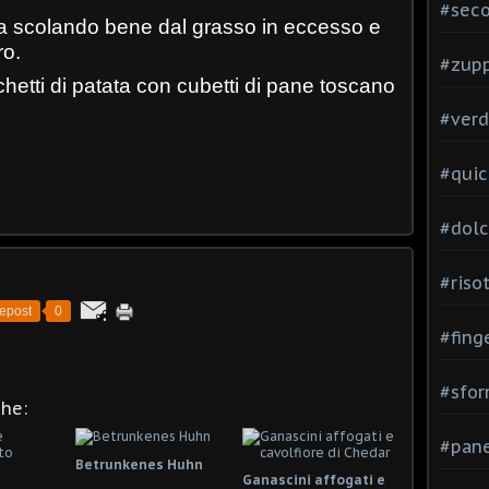
#seco
tta scolando bene dal grasso in eccesso e
ro.
#zup
cchetti di patata con cubetti di pane toscano
#verd
#quic
#dolc
#risot
epost
0
#fing
#sfor
che:
#pane
Betrunkenes Huhn
Ganascini affogati e