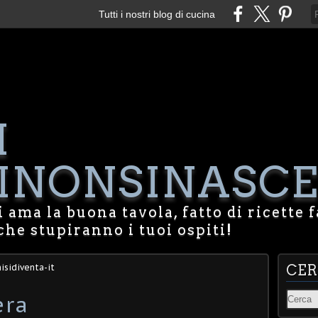
Tutti i nostri blog di cucina
I
NONSINASCE
 ama la buona tavola, fatto di ricette f
che stupiranno i tuoi ospiti!
isidiventa-it
CE
era