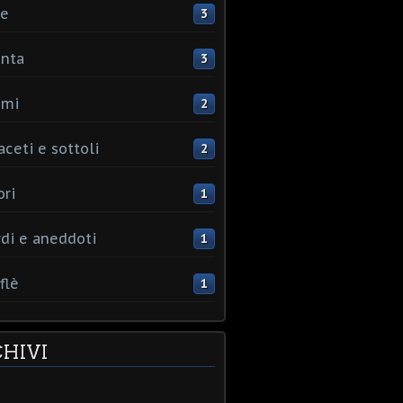
ce
3
nta
3
umi
2
aceti e sottoli
2
ori
1
rdi e aneddoti
1
flè
1
HIVI