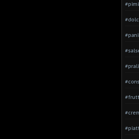
#pimi
#dolci
#pani
#sals
#pral
#con
#frut
#cre
#piat