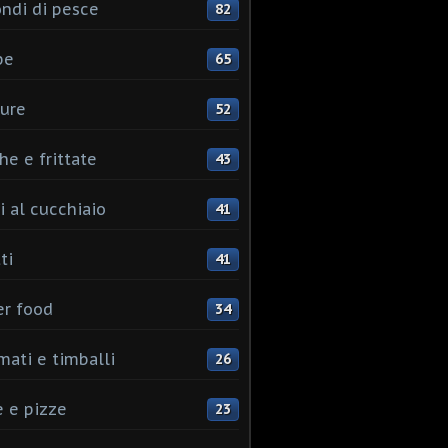
ndi di pesce
82
pe
65
ure
52
he e frittate
43
i al cucchiaio
41
ti
41
er food
34
mati e timballi
26
 e pizze
23