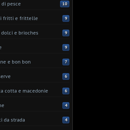
 di pesce
10
 fritti e frittelle
9
 dolci e brioches
9
e
9
ine e bon bon
7
serve
6
ta cotta e macedonie
6
me
4
ti da strada
4