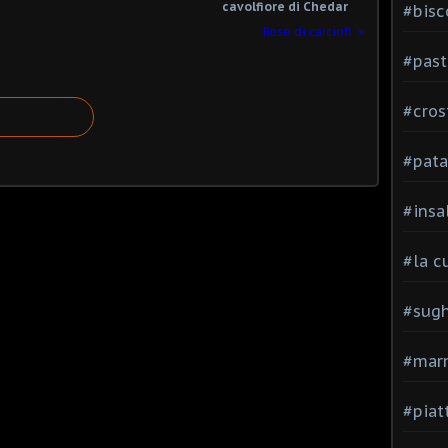
cavolfiore di Chedar
#bisc
Rose di carciofi
#past
#cros
#pata
#insa
#la c
#sugh
#mar
#piatt