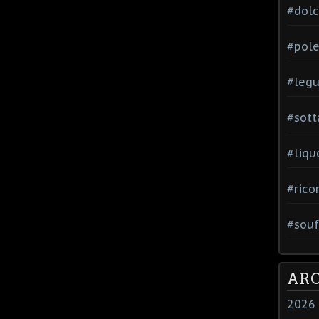
#dol
#pole
#leg
#sott
#liqu
#rico
#souf
ARC
2026