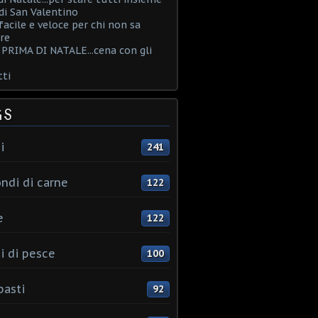
i San Valentino
acile e veloce per chi non sa
re
PRIMA DI NATALE...cena con gli
ti
GS
i
241
ndi di carne
122
e
122
i di pesce
100
pasti
92