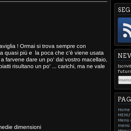
SEG
raviglia ! Ormai si trova sempre con
sa quasi più e la poca che c'è viene usata
NE
te a farvene dare un po' dal vostro macellaio,
iatti risultano un po' ... carichi, ma ne vale
Iscrivi
futuri
Email
PAG
Home
MENU'D
Menù d
menù d
 medie dimensioni
Menu'd