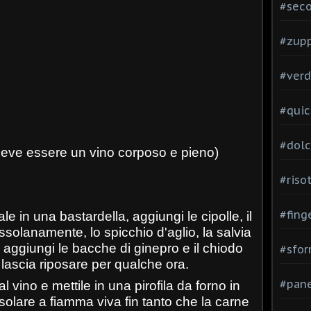
#seco
#zup
#verd
#quic
#dolc
(deve essere un vino corposo e pieno)
#risot
#fing
le in una bastardella, aggiungi le cipolle, il
ssolanamente, lo spicchio d'aglio, la salvia
, aggiungi le bacche di ginepro e il chiodo
#sfor
e lascia riposare per qualche ora.
#pane
l vino e mettile in una pirofila da forno in
rosolare a fiamma viva fin tanto che la carne