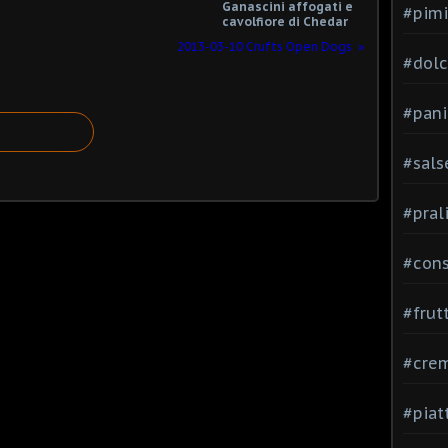
Ganascini affogati e
#pimi
cavolfiore di Chedar
2013-03-10 Crufts Open Dogs
#dolci
#pani
#sals
#pral
#con
#frut
#cre
#piat