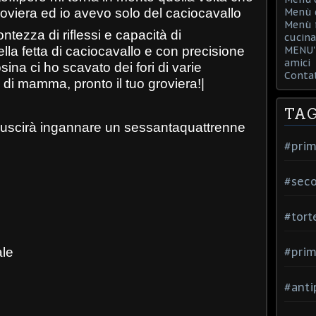
 groviera ed io avevo solo del caciocavallo
Menù d
Menù f
ntezza di riflessi e capacità di
cucina
la fetta di caciocavallo e con precisione
MENU' 
amici
ina ci ho scavato dei fori di varie
Contat
i mamma, pronto il tuo groviera!|
TA
riuscirà ingannare un sessantaquattrenne
#prim
#seco
#tort
ale
#prim
#anti