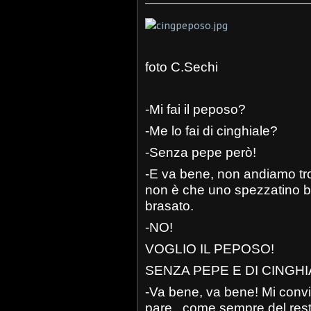
foto C.Sechi
-Mi fai il peposo?
-Me lo fai di cinghiale?
-Senza pepe però!
-E va bene, non andiamo tropp
non è che uno spezzatino bra
brasato.
-NO!
VOGLIO IL PEPOSO!
SENZA PEPE E DI CINGHI
-Va bene, va bene! Mi convie
pare...come sempre del rest