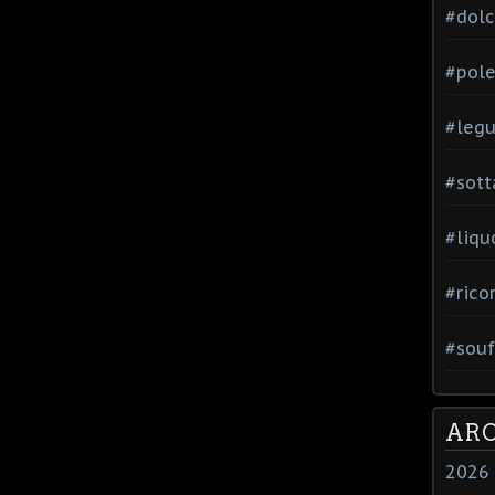
#dol
#pole
#leg
#sott
#liqu
#rico
#souf
ARC
2026