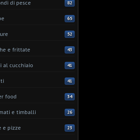
ndi di pesce
82
pe
65
ure
52
he e frittate
43
i al cucchiaio
41
ti
41
er food
34
mati e timballi
26
 e pizze
23