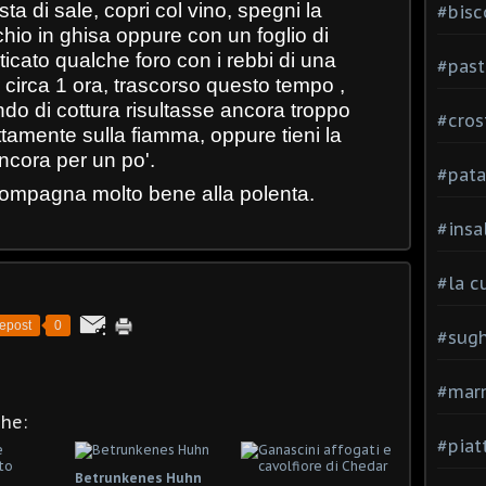
ta di sale, copri col vino, spegni la
#bisc
hio in ghisa oppure con un foglio di
ticato qualche foro con i rebbi di una
#past
r circa 1 ora, trascorso questo tempo ,
fondo di cottura risultasse ancora troppo
#cros
rettamente sulla fiamma, oppure tieni la
ancora per un po'.
#pata
ompagna molto bene alla polenta.
#insa
#la c
epost
0
#sugh
#mar
che:
#piatt
Betrunkenes Huhn