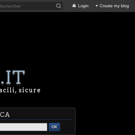
Login
+
Create my blog
.IT
acili, sicure
RCA
OK