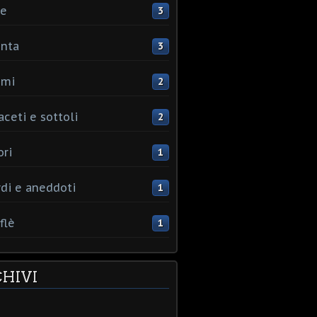
ce
3
nta
3
umi
2
aceti e sottoli
2
ori
1
rdi e aneddoti
1
flè
1
HIVI