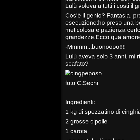
Lulù voleva a tutti i costi il
Cos'è il genio? Fantasia, pro
esecuzione:ho preso una bel
meticolosa e pazienza certos
grandezze.Ecco qua amore d
-Mmmm...buonoooo!!!!
Lulù aveva solo 3 anni, mi 
scafato?
foto C.Sechi
Ingredienti:
1 kg di spezzatino di cinghi
2 grosse cipolle
1 carota