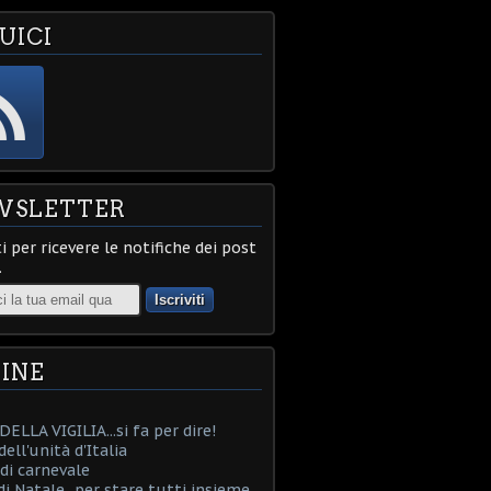
UICI
WSLETTER
ti per ricevere le notifiche dei post
.
INE
ELLA VIGILIA...si fa per dire!
ell'unità d'Italia
i carnevale
i Natale...per stare tutti insieme