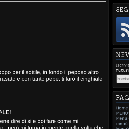
SEG
NE
Iscrivi
futuri
o per il sottile, in fondo il peposo altro
Email
sato e con tanto pepe, ti farò il cinghiale
PAG
Home
ALE!
MENU'D
Menù d
ne dire di si e poi fare come mi
menù d
o...però mi torna in mente quella volta che
Menu'd