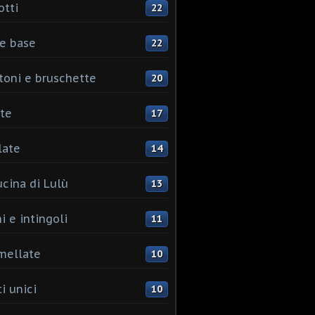
otti
22
e base
22
toni e bruschette
20
te
17
late
14
ucina di Lulù
13
i e intingoli
11
mellate
10
i unici
10