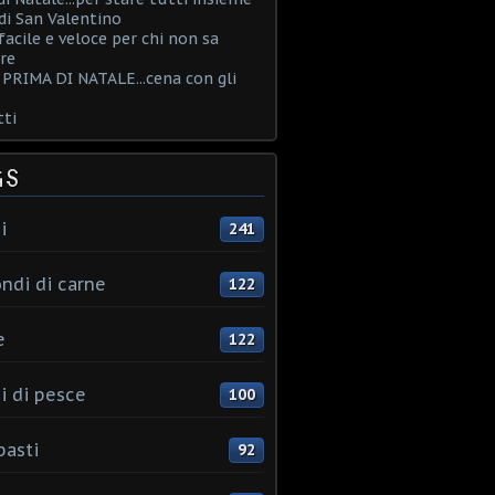
i San Valentino
acile e veloce per chi non sa
re
PRIMA DI NATALE...cena con gli
ti
GS
i
241
ndi di carne
122
e
122
i di pesce
100
pasti
92