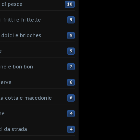
 di pesce
10
 fritti e frittelle
9
 dolci e brioches
9
e
9
ine e bon bon
7
serve
6
ta cotta e macedonie
6
me
4
ti da strada
4