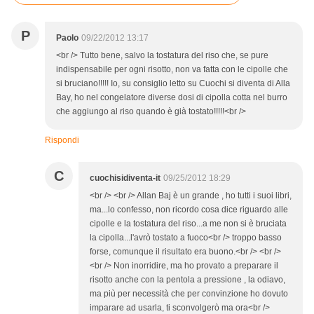
P
Paolo
09/22/2012 13:17
<br /> Tutto bene, salvo la tostatura del riso che, se pure
indispensabile per ogni risotto, non va fatta con le cipolle che
si bruciano!!!!! Io, su consiglio letto su Cuochi si diventa di Alla
Bay, ho nel congelatore diverse dosi di cipolla cotta nel burro
che aggiungo al riso quando è già tostato!!!!!<br />
Rispondi
C
cuochisidiventa-it
09/25/2012 18:29
<br /> <br /> Allan Baj è un grande , ho tutti i suoi libri,
ma...lo confesso, non ricordo cosa dice riguardo alle
cipolle e la tostatura del riso...a me non si è bruciata
la cipolla...l'avrò tostato a fuoco<br /> troppo basso
forse, comunque il risultato era buono.<br /> <br />
<br /> Non inorridire, ma ho provato a preparare il
risotto anche con la pentola a pressione , la odiavo,
ma più per necessità che per convinzione ho dovuto
imparare ad usarla, ti sconvolgerò ma ora<br />