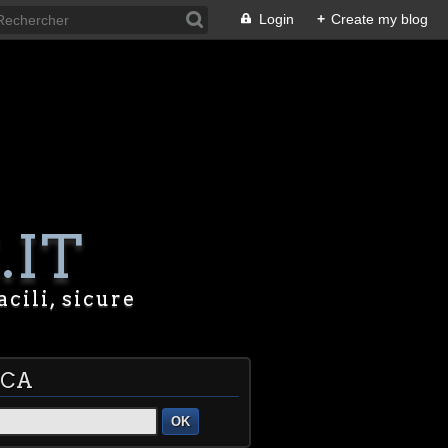
Login
+
Create my blog
.IT
acili, sicure
RCA
OK