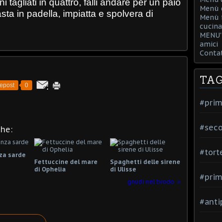
 tagliati in quattro, falli andare per un paio
Menù d
pasta in padella, impiatta e spolvera di
Menù f
cucina
MENU' 
amici
Contat
TA
epost
0
#prim
#seco
che:
#tort
za sarde
Fettuccine del mare
Spaghetti delle sirene
di Ophelia
di Ulisse
#prim
gnudi nel brodo
#anti