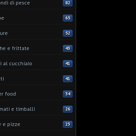
ndi di pesce
82
pe
65
ure
52
he e frittate
43
i al cucchiaio
41
ti
41
er food
34
mati e timballi
26
 e pizze
23