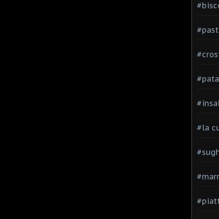
#bisc
#past
#cros
#pata
#insa
#la c
#sugh
#mar
#piatt