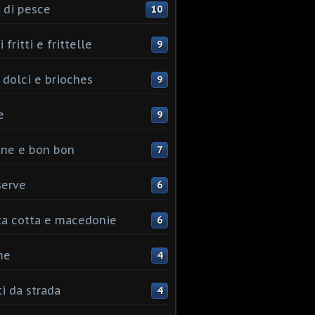
 di pesce
10
 fritti e frittelle
9
 dolci e brioches
9
e
9
ine e bon bon
7
serve
6
ta cotta e macedonie
6
me
4
ti da strada
4