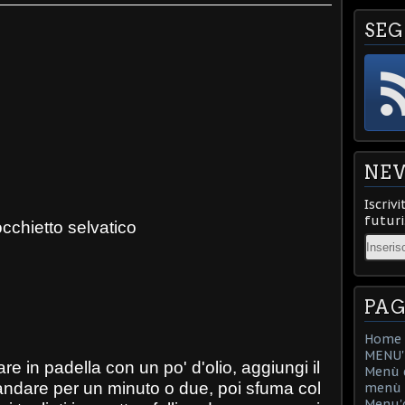
SEG
NE
Iscrivi
futuri
occhietto selvatico
Email
PAG
Home
MENU'D
are in padella con un po' d'olio, aggiungi il
Menù d
li andare per un minuto o due, poi sfuma col
menù d
Menu'd