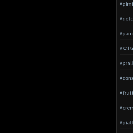
#pimi
#dolci
#pani
#sals
#pral
#con
#frut
#cre
#piat