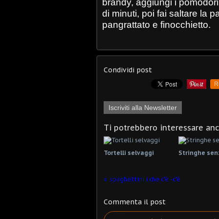
brandy, aggiungi i pomodorini
di minuti, poi fai saltare la 
pangrattato e finocchietto.
Condividi post
R
Iscriviti alla Newsletter
Ti potrebbero interessare an
Tortelli selvaggi
Stringhe sen
spaghettini i che c'è -c'è
Commenta il post