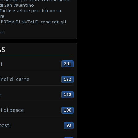
i San Valentino
acile e veloce per chi non sa
re
PRIMA DI NATALE...cena con gli
ti
GS
i
241
ndi di carne
122
e
122
i di pesce
100
pasti
92