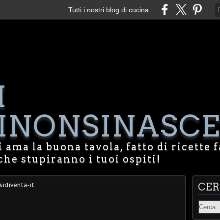
Tutti i nostri blog di cucina
I
NONSINASCE
 ama la buona tavola, fatto di ricette f
che stupiranno i tuoi ospiti!
sidiventa-it
CE