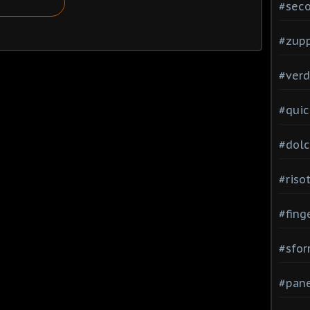
#seco
#zup
#verd
#quic
#dolc
#risot
#fing
#sfor
#pane