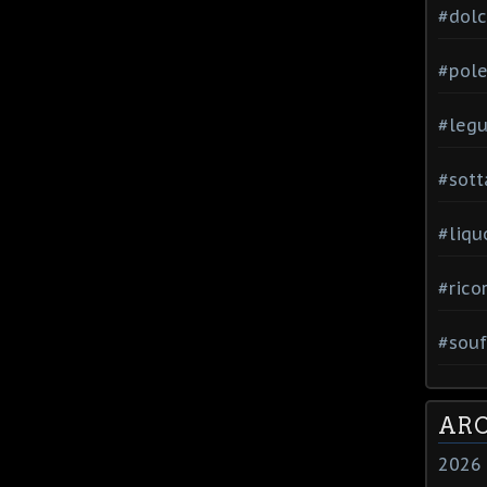
#dol
#pole
#leg
#sott
#liqu
#rico
#souf
ARC
2026