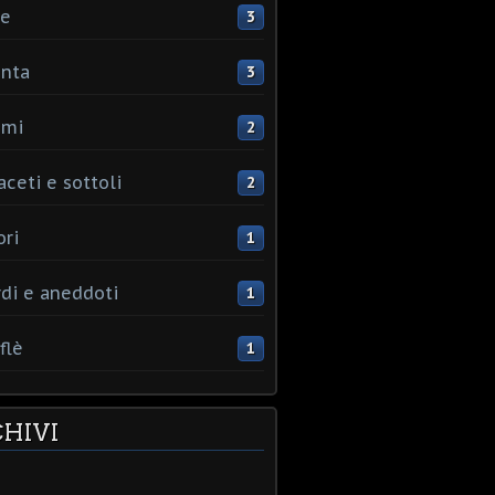
ce
3
nta
3
umi
2
aceti e sottoli
2
ori
1
rdi e aneddoti
1
flè
1
HIVI