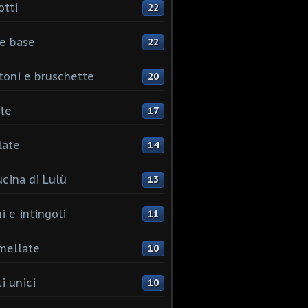
otti
22
e base
22
toni e bruschette
20
te
17
late
14
ucina di Lulù
13
i e intingoli
11
mellate
10
i unici
10