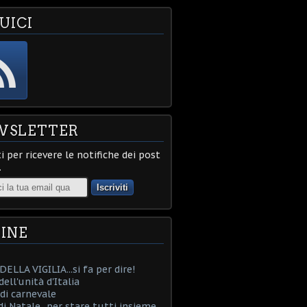
UICI
WSLETTER
ti per ricevere le notifiche dei post
.
INE
ELLA VIGILIA...si fa per dire!
ell'unità d'Italia
i carnevale
i Natale...per stare tutti insieme