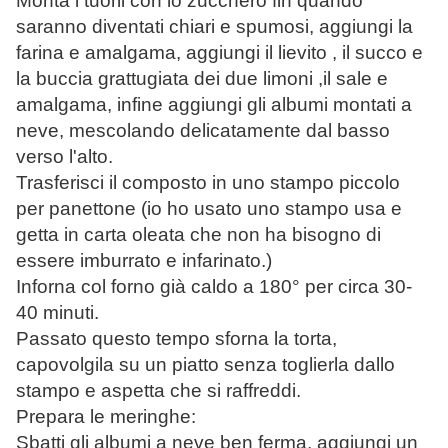
Monta i tuorli con lo zucchero fin quando
saranno diventati chiari e spumosi, aggiungi la
farina e amalgama, aggiungi il lievito , il succo e
la buccia grattugiata dei due limoni ,il sale e
amalgama, infine aggiungi gli albumi montati a
neve, mescolando delicatamente dal basso
verso l'alto.
Trasferisci il composto in uno stampo piccolo
per panettone (io ho usato uno stampo usa e
getta in carta oleata che non ha bisogno di
essere imburrato e infarinato.)
Inforna col forno già caldo a 180° per circa 30-
40 minuti.
Passato questo tempo sforna la torta,
capovolgila su un piatto senza toglierla dallo
stampo e aspetta che si raffreddi.
Prepara le meringhe:
Sbatti gli albumi a neve ben ferma, aggiungi un