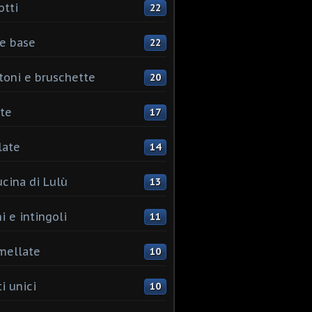
otti
22
e base
22
toni e bruschette
20
te
17
late
14
ucina di Lulù
13
i e intingoli
11
mellate
10
i unici
10