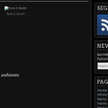
SEG
foto C.Sechi
NE
Iscrivi
futuri
Email
a ambiente
PAG
Home
MENU'D
Menù d
menù d
Menu'd