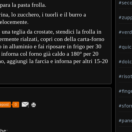
#seco
ara la pasta frolla.
ina, lo zucchero, i tuorli e il burro a
#zup
 velocemente.
una teglia da crostate, stendici la frolla in
#verd
ermente rialzati, copri con della carta-forno
o in alluminio e fai riposare in frigo per 30
#quic
inforna col forno già caldo a 180° per 20
no, aggiungi la farcia e inforna per altri 15-20
#dolc
#risot
#fing
epost
0
#sfor
#pane
che: