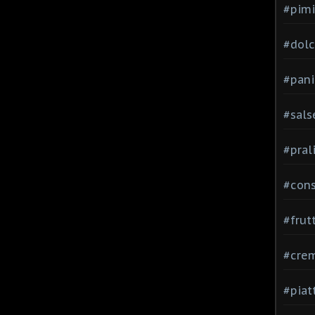
#pimi
#dolci
#pani
#sals
#pral
#con
#frut
#cre
#piat