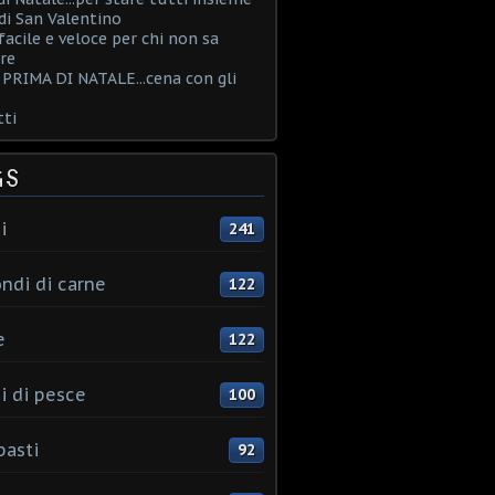
i San Valentino
acile e veloce per chi non sa
re
PRIMA DI NATALE...cena con gli
ti
GS
i
241
ndi di carne
122
e
122
i di pesce
100
pasti
92