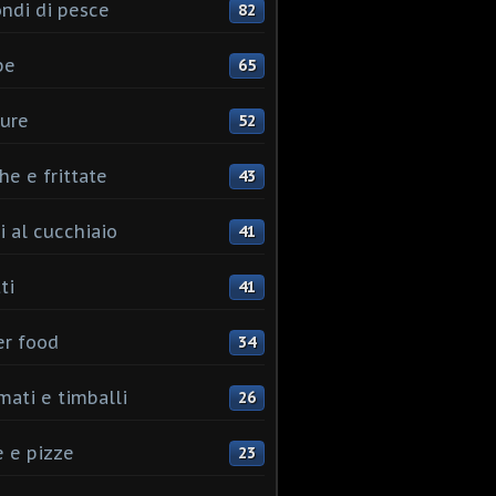
ndi di pesce
82
pe
65
ure
52
he e frittate
43
i al cucchiaio
41
ti
41
er food
34
mati e timballi
26
 e pizze
23