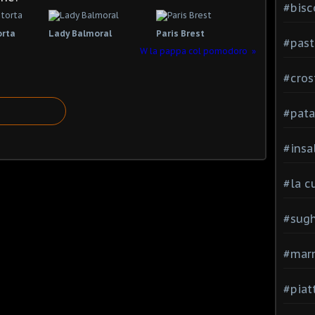
#bisc
orta
Lady Balmoral
Paris Brest
#past
W la pappa col pomodoro
#cros
#pata
#insa
#la c
#sugh
#mar
#piatt