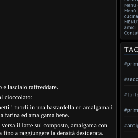
Menù d
Menù f
cucina
MENU' 
amici
Contat
TA
#prim
#seco
lo e lascialo raffreddare.
#tort
l cioccolato:
metti i tuorli in una bastardella ed amalgamali
#prim
 la farina ed amalgama bene.
e, versa il latte sul composto, amalgama con
#anti
a fino a raggiungere la densità desiderata.