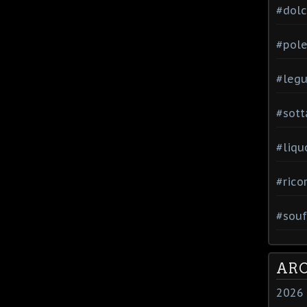
#dol
#pole
#leg
#sott
#liqu
#rico
#souf
ARC
2026