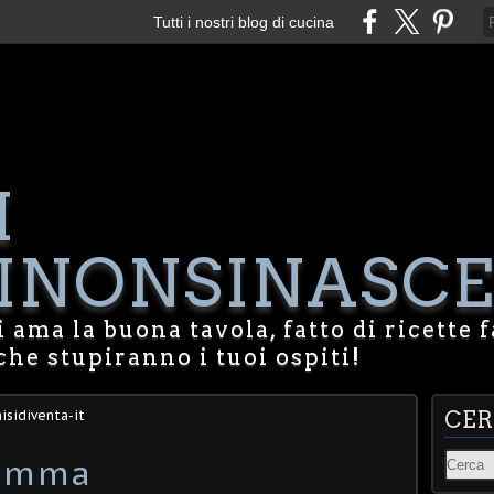
Tutti i nostri blog di cucina
I
NONSINASCE
 ama la buona tavola, fatto di ricette f
che stupiranno i tuoi ospiti!
isidiventa-it
CE
mamma