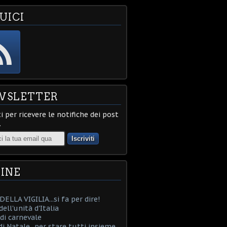
UICI
WSLETTER
ti per ricevere le notifiche dei post
.
INE
ELLA VIGILIA...si fa per dire!
ell'unità d'Italia
i carnevale
i Natale...per stare tutti insieme