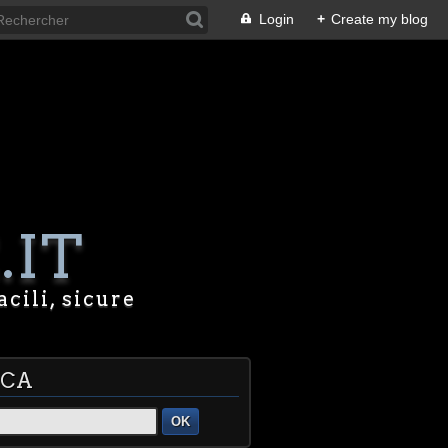
Login
+
Create my blog
.IT
acili, sicure
RCA
OK