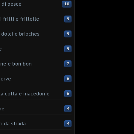
 di pesce
10
 fritti e frittelle
9
 dolci e brioches
9
e
9
ine e bon bon
7
serve
6
ta cotta e macedonie
6
me
4
ti da strada
4