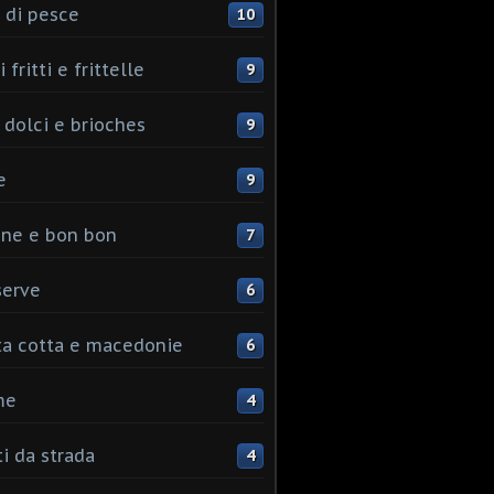
 di pesce
10
 fritti e frittelle
9
 dolci e brioches
9
e
9
ine e bon bon
7
serve
6
ta cotta e macedonie
6
me
4
ti da strada
4