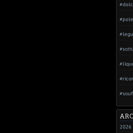
#dol
#pole
#leg
#sott
#liqu
#rico
#souf
ARC
2026