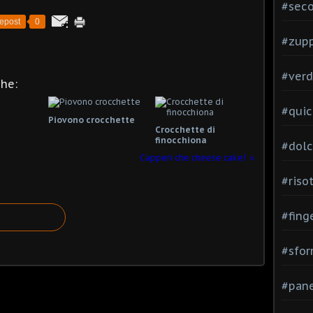
#seco
epost
0
#zup
#verd
che:
#quic
Piovono crocchette
Crocchette di
finocchiona
#dolc
Capperi che cheese cake!
#risot
#fing
#sfor
#pane