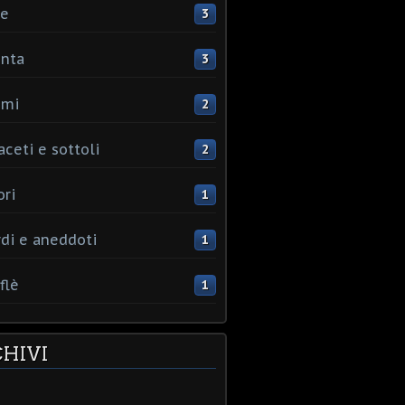
ce
3
nta
3
umi
2
aceti e sottoli
2
ori
1
rdi e aneddoti
1
flè
1
HIVI