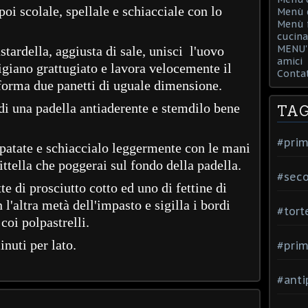
poi scolale, spellale e schiacciale con lo
Menù d
Menù f
cucina
MENU' 
astardella, aggiusta di sale, unisci l'uovo
amici
migiano grattugiato e lavora velocemente il
Contat
 forma due panetti di uguale dimensione.
 di una padella antiaderente e stemdilo bene
TA
#prim
patate e schiaccialo leggermente con le mani
ittella che poggerai sul fondo della padella.
#seco
te di prosciutto cotto ed uno di fettine di
l'altra metà dell'impasto e sigilla i bordi
#tort
coi polpastrelli.
nuti per lato.
#prim
#anti