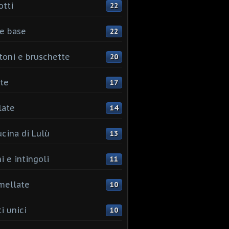
otti
22
e base
22
toni e bruschette
20
te
17
late
14
ucina di Lulù
13
i e intingoli
11
mellate
10
i unici
10