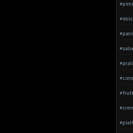
#pimi
#dolci
#pani
#sals
#pral
#con
#frut
#cre
#piat