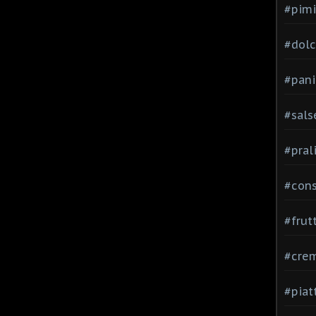
#pimi
#dolci
#pani
#sals
#pral
#con
#frut
#cre
#piat