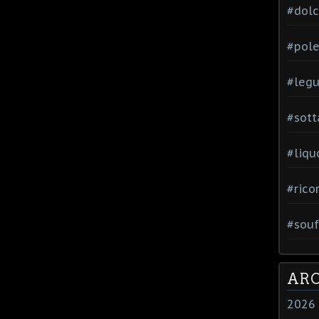
#dol
#pole
#leg
#sott
#liqu
#rico
#souf
ARC
2026