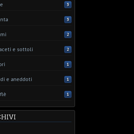
ce
3
nta
3
umi
2
aceti e sottoli
2
ori
1
rdi e aneddoti
1
flè
1
HIVI