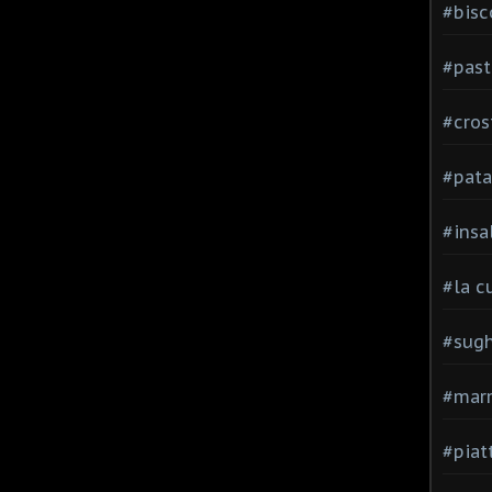
#bisc
#past
#cros
#pata
#insa
#la c
#sugh
#mar
#piatt