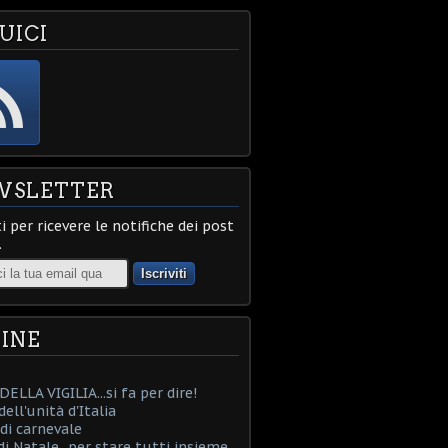
UICI
WSLETTER
ti per ricevere le notifiche dei post
.
INE
ELLA VIGILIA...si fa per dire!
ell'unità d'Italia
i carnevale
i Natale...per stare tutti insieme