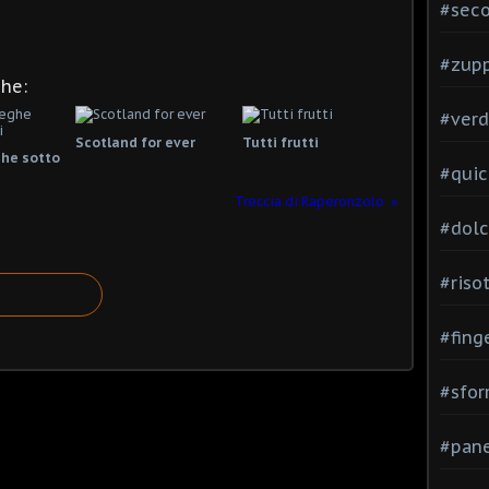
#seco
#zup
che:
#verd
Scotland for ever
Tutti frutti
ghe sotto
#quic
Treccia di Raperonzolo
#dolc
#risot
#fing
#sfor
#pane