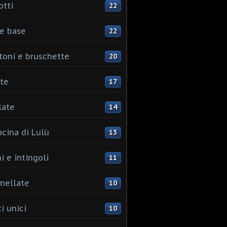
otti
22
e base
22
toni e bruschette
20
te
17
late
14
ucina di Lulù
13
i e intingoli
11
mellate
10
i unici
10