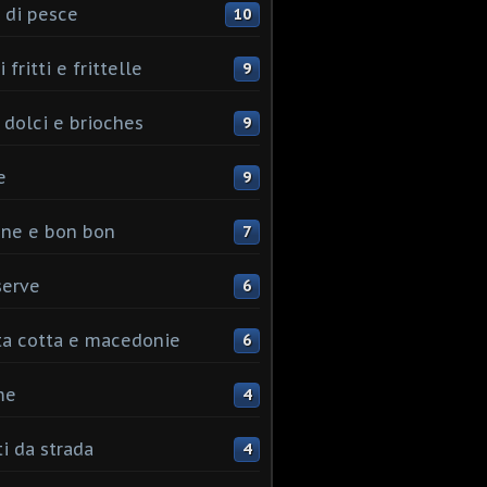
 di pesce
10
 fritti e frittelle
9
 dolci e brioches
9
e
9
ine e bon bon
7
serve
6
ta cotta e macedonie
6
me
4
ti da strada
4