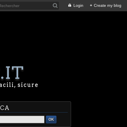
Login
+
Create my blog
.IT
acili, sicure
RCA
OK