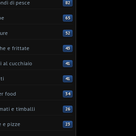
ndi di pesce
82
pe
65
ure
52
he e frittate
43
i al cucchiaio
41
ti
41
er food
34
mati e timballi
26
 e pizze
23