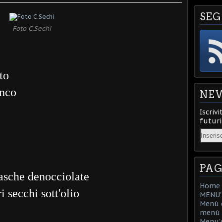
SEG
Foto C.Sechi
to
anco
NE
Iscrivi
futuri
Email
PAG
iasche denocciolate
Home
 secchi sott'olio
MENU'D
Menù d
menù d
Menu'd