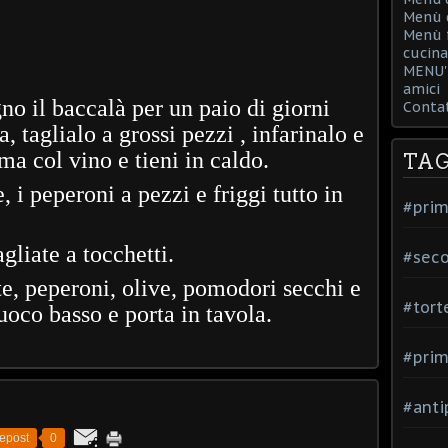
Menù d
Menù f
cucina
MENU' 
amici
no il baccalà per un paio di giorni
Contat
 taglialo a grossi pezzi , infarinalo e
uma col vino e tieni in caldo.
TA
e, i peperoni a pezzi e friggi tutto in
#prim
agliate a tocchetti.
#seco
te, peperoni, olive, pomodori secchi e
#tort
fuoco basso e porta in tavola.
#prim
#anti
epost
0