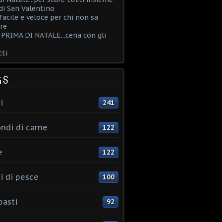
i San Valentino
acile e veloce per chi non sa
re
PRIMA DI NATALE...cena con gli
ti
GS
i
241
ndi di carne
122
e
122
i di pesce
100
pasti
92