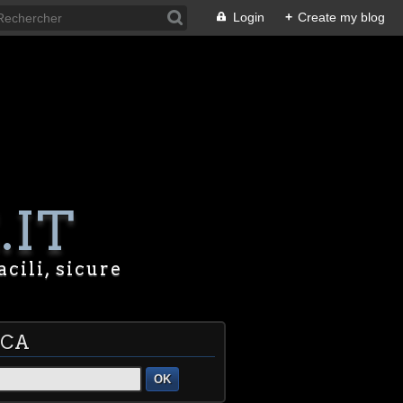
Login
+
Create my blog
.IT
acili, sicure
RCA
OK