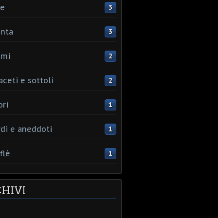
ce
3
nta
3
umi
2
aceti e sottoli
2
ori
1
rdi e aneddoti
1
flè
1
HIVI