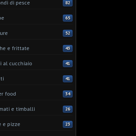
ndi di pesce
82
pe
65
ure
52
he e frittate
43
i al cucchiaio
41
ti
41
er food
34
mati e timballi
26
 e pizze
23