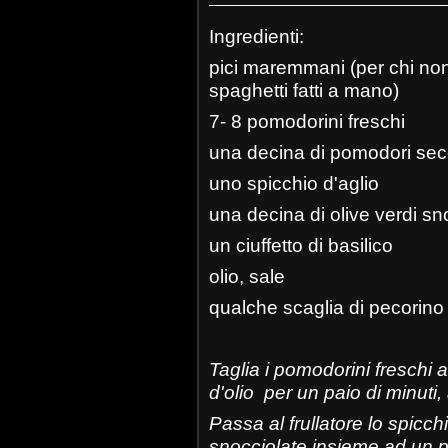
Ingredienti:
pici maremmani (per chi no
spaghetti fatti a mano)
7- 8 pomodorini freschi
una decina di pomodori sec
uno spicchio d'aglio
una decina di olive verdi sn
un ciuffetto di basilico
olio, sale
qualche scaglia di pecorino
Taglia i pomodorini freschi a
d'olio per un paio di minuti, 
Passa al frullatore lo spicch
snocciolate insieme ad un pa