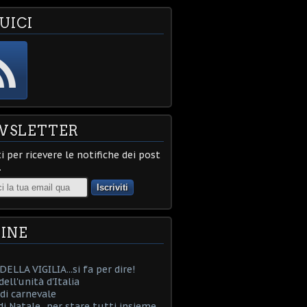
UICI
WSLETTER
ti per ricevere le notifiche dei post
.
INE
ELLA VIGILIA...si fa per dire!
ell'unità d'Italia
i carnevale
i Natale...per stare tutti insieme