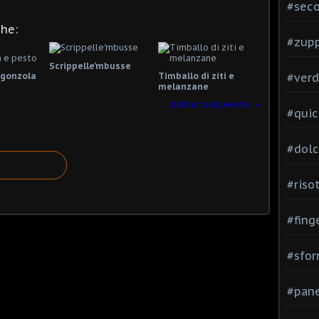
#seco
che:
#zup
Scrippelle'mbusse
rgonzola
Timballo di ziti e
#verd
melanzane
clafoutis di pesche
#quic
#dolc
#risot
#fing
#sfor
#pane