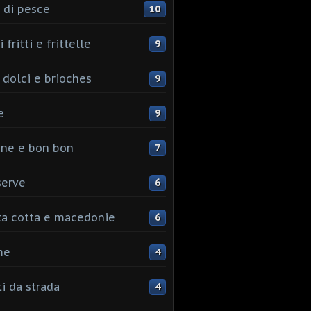
 di pesce
10
 fritti e frittelle
9
 dolci e brioches
9
e
9
ine e bon bon
7
serve
6
ta cotta e macedonie
6
me
4
ti da strada
4