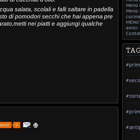
Menù d
qua salata, scolali e falli saltare in padella
Menù f
esto di pomodori secchi che hai appena
pre
cucina
MENU' 
rato,metti nei piatti e aggiungi qualche
amici
Contat
TA
#prim
#seco
#tort
#prim
epost
0
#anti