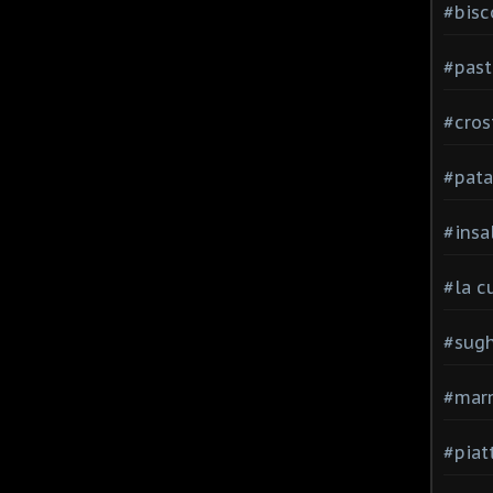
#bisc
#past
#cros
#pata
#insa
#la c
#sugh
#mar
#piatt