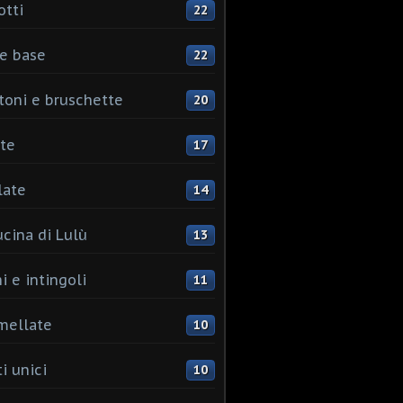
otti
22
e base
22
toni e bruschette
20
te
17
late
14
ucina di Lulù
13
i e intingoli
11
mellate
10
i unici
10