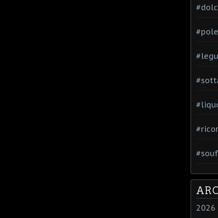
#dol
#pole
#leg
#sott
#liqu
#rico
#souf
ARC
2026