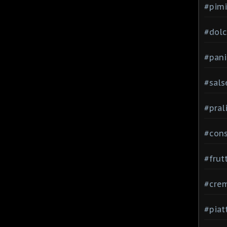
#pimi
#dolci
#pani
#sals
#pral
#con
#frut
#cre
#piat