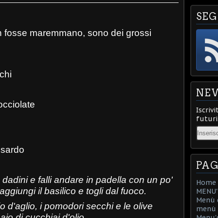
SEG
n fosse maremmano, sono dei grossi
chi
NE
occiolate
Iscrivi
futuri
Email
 sardo
PAG
 dadini e falli andare in padella con un po'
Home
aggiungi il basilico e togli dal fuoco.
MENU'D
Menù d
io d'aglio, i pomodori secchi e le olive
menù d
io di cucchiai d'olio.
Menu'd