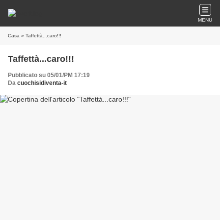
MENU
Casa
» Taffettà...caro!!!
Taffettà...caro!!!
Pubblicato su 05/01/PM 17:19
Da
cuochisidiventa-it