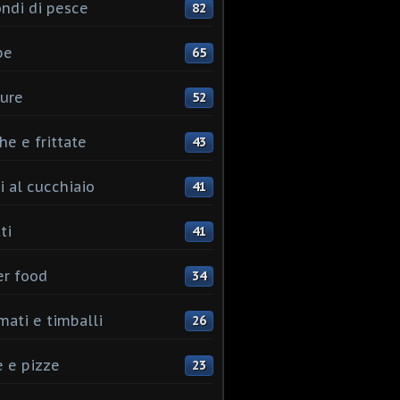
ndi di pesce
82
pe
65
ure
52
he e frittate
43
i al cucchiaio
41
ti
41
er food
34
mati e timballi
26
 e pizze
23