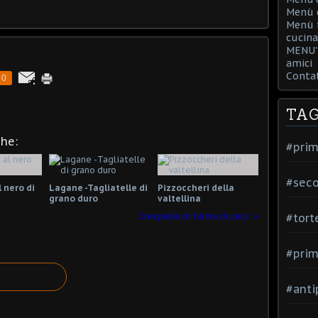
Menù d
Menù f
cucina
MENU' 
amici
Contat
0
TA
che:
#prim
#seco
l nero di
Lagane -Tagliatelle di
Pizzoccheri della
grano duro
valtellina
Crespelle di farina di ceci:
#tort
#prim
#anti