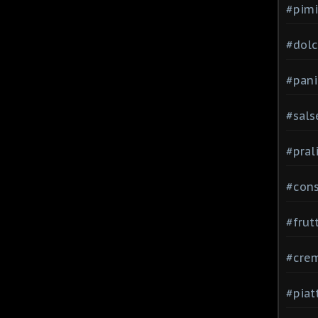
#pimi
#dolci
#pani
#sals
#pral
#con
#frut
#cre
#piat