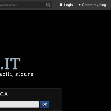
Login
+
Create my blog
.IT
acili, sicure
RCA
OK