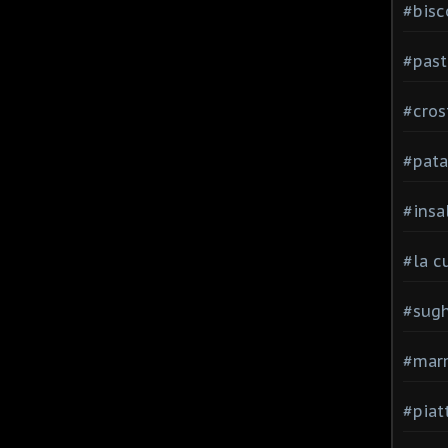
#bisc
#past
#cros
#pata
#insa
#la c
#sugh
#mar
#piatt