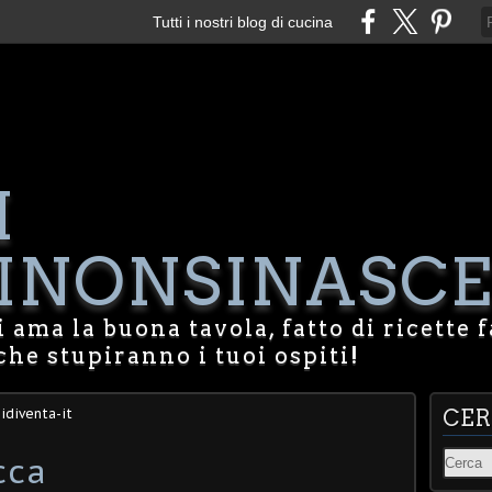
Tutti i nostri blog di cucina
I
NONSINASCE
 ama la buona tavola, fatto di ricette f
che stupiranno i tuoi ospiti!
idiventa-it
CE
cca