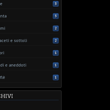
ce
3
nta
3
umi
2
aceti e sottoli
2
ori
1
rdi e aneddoti
1
flè
1
HIVI