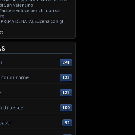
i San Valentino
acile e veloce per chi non sa
re
PRIMA DI NATALE...cena con gli
ti
GS
i
241
ndi di carne
122
e
122
i di pesce
100
pasti
92