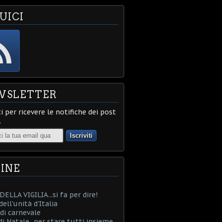
UICI
WSLETTER
ti per ricevere le notifiche dei post
.
INE
ELLA VIGILIA...si fa per dire!
ell'unità d'Italia
i carnevale
i Natale...per stare tutti insieme