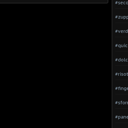
#seco
#zup
#verd
#quic
#dolc
#risot
#fing
#sfor
#pane