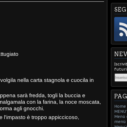
SEG
NE
ttugiato
Iscrivi
futuri
Email
volgila nella carta stagnola e cuocila in
appena sarà fredda, togli la buccia e
PAG
malgamala con la farina, la noce moscata,
Home
forma agli gnocchi.
MENU'D
Menù d
 e l'impasto è troppo appiccicoso,
menù d
Menu'd