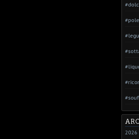
#dol
#pole
#leg
#sott
#liqu
#rico
#souf
ARC
2026