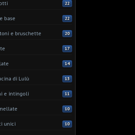
otti
22
e base
22
toni e bruschette
20
te
17
late
14
ucina di Lulù
13
i e intingoli
11
mellate
10
i unici
10